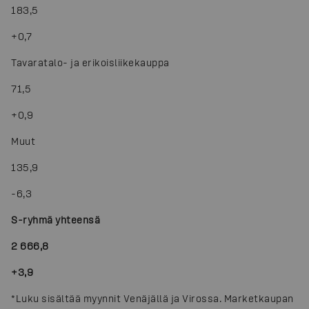
183,5
+0,7
Tavaratalo- ja erikoisliikekauppa
71,5
+0,9
Muut
135,9
-
6,3
S-ryhmä yhteensä
2 666,8
+3,9
*
Luku sisältää myynnit Venäjällä ja Virossa. Marketkaupan