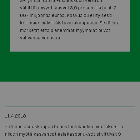
S-ryhmän tammi–maaliskuun veroton
vähittäismyynti kasvoi 3,9 prosenttia ja oli 2
667 miljoonaa euroa. Kasvua oli erityisesti
kotimaan päivittäistavarakaupassa. Sekä isot
marketit että pienemmät myymälät olivat
vahvassa vedossa.
11.4.2018
– Usean osuuskaupan bonustaulukoiden muutokset ja
niiden myötä kasvaneet asiakasbonukset siivittivät S-