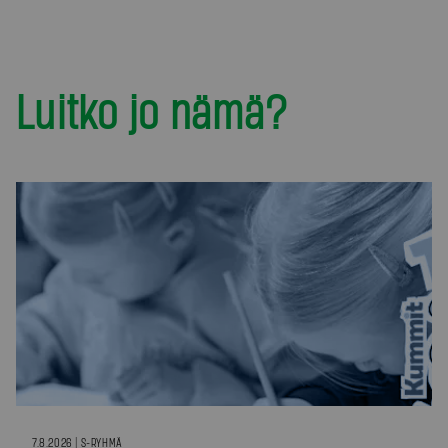
Luitko jo nämä?
7.8.2026 | S-RYHMÄ