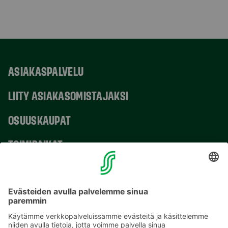
ASIAKASPALVELU
LIITY ASIAKASOMISTAJAKSI
OSUUSKAUPAT
TOIMIPAIKAT
YHTEYSTIEDOT