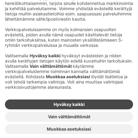
Sähköpostiosoitteet S-ryhmässä ovat muotoa
etunimi.sukunimi@sok.fi
Seuraa meitä
:
Muuta evästeasetuksia
Evästeinformaatio
S-ryhmän tietosuoja