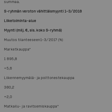
summaa.
S-ryhmän veroton vähittäismyynti 1–3/2018
Liiketoiminta-alue
Myynti (milj. €, sis. koko S-ryhmä)
Muutos tilanteeseen
1–3/2017 (%)
Marketkauppa
*
1 895,8
+5,6
Liikennemyymälä- ja polttonestekauppa
380,2
+2,0
Matkailu- ja ravitsemiskauppa
*