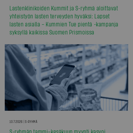
Lastenklinikoiden Kummit ja S-ryhmä aloittavat
yhteistyön lasten terveyden hyväksi: Lapset
lasten asialla – Kummien Tue pientä -kampanja
syksyllä kaikissa Suomen Prismoissa
10.7.2026 | S-RYHMÄ
S-ryhmän tammi–kesäkuun myynti kasvoi