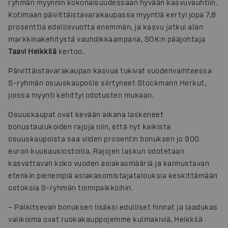
ryhmän myynnin kokonaisuudessaan hyvään kasvuvauhtiin.
Kotimaan päivittäistavarakaupassa myyntiä kertyi jopa 7,8
prosenttia edellisvuotta enemmän, ja kasvu jatkui alan
markkinakehitystä vauhdikkaampana, SOK:n pääjohtaja
Taavi Heikkilä
kertoo.
Päivittäistavarakaupan kasvua tukivat vuodenvaihteessa
S-ryhmän osuuskaupoille siirtyneet Stockmann Herkut,
joissa myynti kehittyi odotusten mukaan.
Osuuskaupat ovat kevään aikana laskeneet
bonustaulukoiden rajoja niin, että nyt kaikista
osuuskaupoista saa viiden prosentin bonuksen jo 900
euron kuukausiostoilla. Rajojen laskun odotetaan
kasvattavan koko vuoden asiakasmääriä ja kannustavan
etenkin pienempiä asiakasomistajatalouksia keskittämään
ostoksia S-ryhmän toimipaikkoihin.
– Palkitsevan bonuksen lisäksi edulliset hinnat ja laadukas
valikoima ovat ruokakauppojemme kulmakiviä, Heikkilä