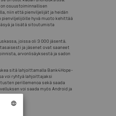
 on osuustoiminnallisen
 niin että pienviljelijät ja heidän
ienviljelijöille hyvä muoto kehittää
äsyä ja lisätä sitoutumista
kassa, joissa oli 3 000 jäsentä.
asaisesti ja jäsenet ovat saaneet
innista, arvonlisäyksestä ja sadon
tukea sitä lahjoittamalla Bank4Hope-
 voi ryhtyä lahjoittajaksi
oitusten perillemenoa sekä saada
velluksen voi saada myös Android ja