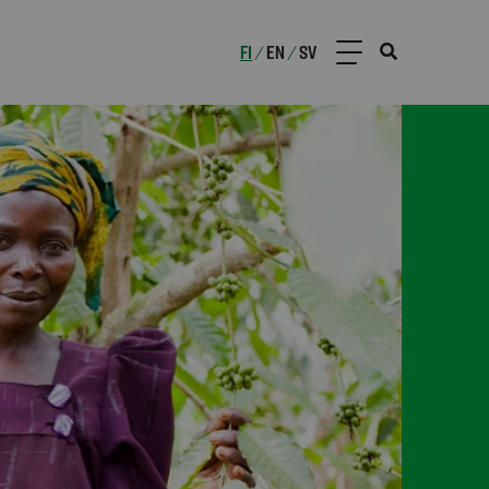
FI
EN
SV
/
/