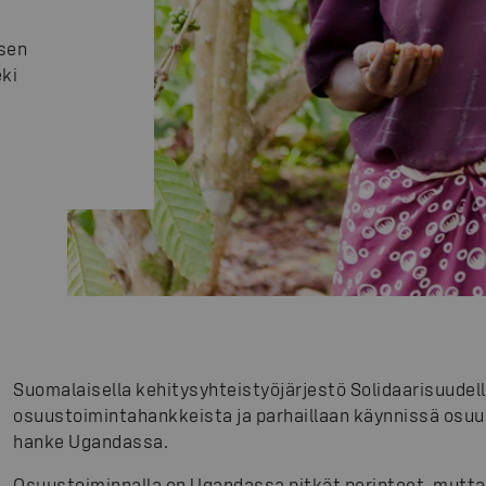
isen
ki
Suomalaisella kehitysyhteistyöjärjestö Solidaarisuude
osuustoimintahankkeista ja parhaillaan käynnissä osu
hanke Ugandassa.
Osuustoiminnalla on Ugandassa pitkät perinteet, mutta