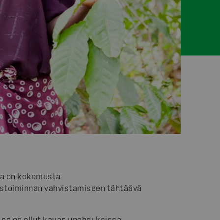
lla on kokemusta
ustoiminnan vahvistamiseen tähtäävä
 se on ollut kauan unohduksissa.