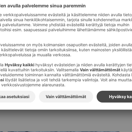
Tilaa S-ryhmän tiedotteet