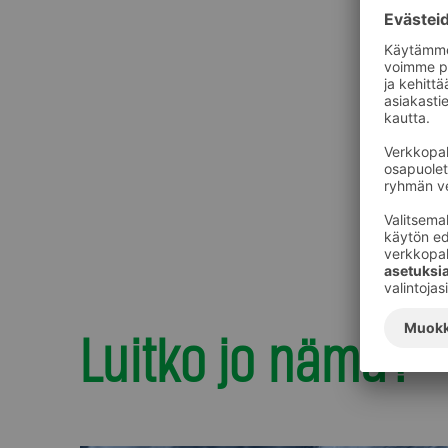
Luitko jo nämä?