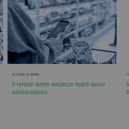
10.7.2026 | S-RYHMÄ
7.
S-ryhmän tammi–kesäkuun myynti kasvoi
T
edellisvuodesta
0