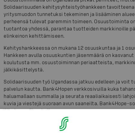
Solidaarisuuden kehitysyhteistyöhankkeen tavoitteena
yritysmuodon tunnetuksi tekeminen ja lisääminen alueella,
perheensä tulevat paremmin toimeen. Osuustoiminta on p
tuotantoa yhdessä, parantaa tuotteiden markkinoille pä
elinkeinon kehittämiseen.
Kehityshankkeessa on mukana 12 osuuskuntaa ja 1 osuus
Hankkeen avulla osuuskuntien jäsenmäärä on kasvanut t
koulutusta mm. osuustoiminnan periaatteista, markkino
jälkikäsittelystä.
Solidaarisuuden työ Ugandassa jatkuu edelleen ja voit 
palvelun kautta. Bank4Hopen verkkosivuilla kuka tahansa
haluamallaan summalla ja seurata reaaliaikaisesti lahj
kuvia ja viestejä suoraan avun saaneilta. Bank4Hope-so
Windows -älypuhelimeen.
Kuvat
:
S-Ryhmä