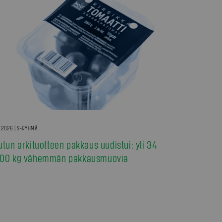
7.2026 | S-RYHMÄ
utun arkituotteen pakkaus uudistui: yli 34
00 kg vähemmän pakkausmuovia