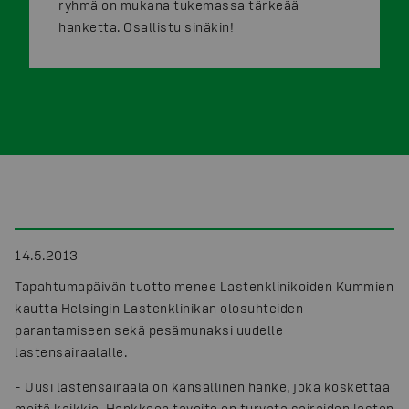
ryhmä on mukana tukemassa tärkeää
hanketta. Osallistu sinäkin!
14.5.2013
Tapahtumapäivän tuotto menee Lastenklinikoiden Kummien
kautta Helsingin Lastenklinikan olosuhteiden
parantamiseen sekä pesämunaksi uudelle
lastensairaalalle.
-
Uusi lastensairaala on kansallinen hanke, joka koskettaa
meitä kaikkia. Hankkeen tavoite on turvata sairaiden lasten