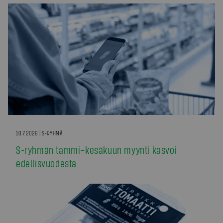
10.7.2026 | S-RYHMÄ
S-ryhmän tammi–kesäkuun myynti kasvoi
edellisvuodesta