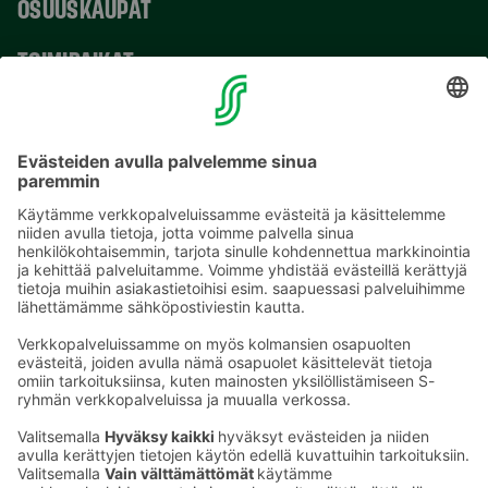
OSUUSKAUPAT
TOIMIPAIKAT
YHTEYSTIEDOT
Sähköpostiosoitteet S-ryhmässä ovat muotoa
etunimi.sukunimi@sok.fi
Seuraa meitä
: