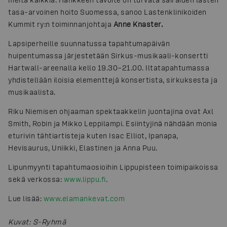
tasa-arvoinen hoito Suomessa, sanoo Lastenklinikoiden
Kummit ry:n toiminnanjohtaja
Anne Knaster.
Lapsiperheille suunnatussa tapahtumapäivän
huipentumassa järjestetään Sirkus-musikaali-konsertti
Hartwall-areenalla kello 19.30–21.00. Iltatapahtumassa
yhdistellään iloisia elementtejä konsertista, sirkuksesta ja
musikaalista.
Riku Niemisen ohjaaman spektaakkelin juontajina ovat Axl
Smith, Robin ja Mikko Leppilampi. Esiintyjinä nähdään monia
eturivin tähtiartisteja kuten Isac Elliot, Ipanapa,
Hevisaurus, Uniikki, Elastinen ja Anna Puu.
Lipunmyynti tapahtumaosioihin Lippupisteen toimipaikoissa
sekä verkossa:
www.lippu.fi
.
Lue lisää:
www.elamankevat.com
Kuvat
:
S-Ryhmä