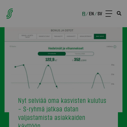
FI
EN
SV
/
/
Nyt selviää oma kasvisten kulutus
– S-ryhmä jatkaa datan
valjastamista asiakkaiden
käyttöön