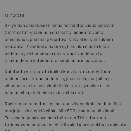
15.1.2019
S-ryhmän asiakkaiden omaa ostodataa visualisoivaan
Omat ostot -palveluun on lisätty monen toivoma
ominaisuus, painoon perustuva kasvisten kulutuksen
seuranta. Palvelusta näkee nyt, kuinka monta kiloa
hedelmiä ja vihanneksia on ostanut vuodessa tai
kuukaudessa yhteensä tai keskimäärin päivässä.
Kulutusta voi seurata kaikki kasvisostokset yhteen
laskien, eroteltuna hedelmiin, juureksiin, marjoihin ja
vihanneksiin tai aina yksittäisiin tuoteryhmiin kuten
banaaneihin, rypäleisiin ja kiiveihin asti.
Ravitsemussuositusten mukaan vihanneksia, hedelmiä ja
marjoja tulisi syödä vähintään 500 grammaa päivässä.
Terveyden ja hyvinvoinnin laitoksen THL:n tuoreen
tutkimuksen mukaan miehistä vain 14 prosenttia ja naisista