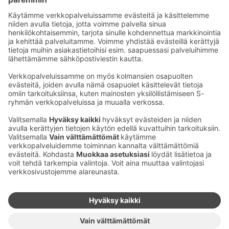
Sähköpostiosoitteet S-ryhmässä ovat muotoa
etunimi.sukunimi@sok.fi
Seuraa meitä
:
Muuta evästeasetuksia
Evästeinformaatio