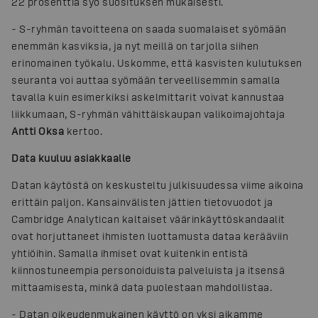
22 prosenttia syö suosituksen mukaisesti.
-
S-ryhmän tavoitteena on saada suomalaiset syömään
enemmän kasviksia, ja nyt meillä on tarjolla siihen
erinomainen työkalu. Uskomme, että kasvisten kulutuksen
seuranta voi auttaa syömään terveellisemmin samalla
tavalla kuin esimerkiksi askelmittarit voivat kannustaa
liikkumaan, S-ryhmän vähittäiskaupan valikoimajohtaja
Antti Oksa
kertoo.
Data kuuluu asiakkaalle
Datan käytöstä on keskusteltu julkisuudessa viime aikoina
erittäin paljon. Kansainvälisten jättien tietovuodot ja
Cambridge Analytican kaltaiset väärinkäyttöskandaalit
ovat horjuttaneet ihmisten luottamusta dataa kerääviin
yhtiöihin. Samalla ihmiset ovat kuitenkin entistä
kiinnostuneempia personoiduista palveluista ja itsensä
mittaamisesta, minkä data puolestaan mahdollistaa.
-
Datan oikeudenmukainen käyttö on yksi aikamme