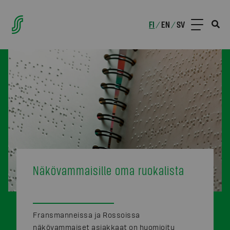
FI
EN
SV
/
/
Näkövammaisille oma ruokalista
Fransmanneissa ja Rossoissa
näkövammaiset asiakkaat on huomioitu