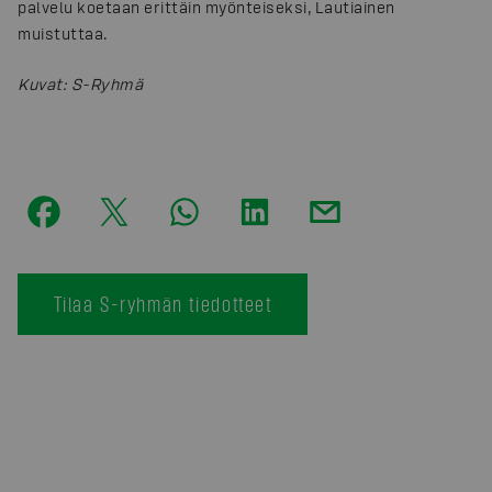
palvelu koetaan erittäin myönteiseksi, Lautiainen
muistuttaa.
Kuvat
:
S-Ryhmä
Tilaa S-ryhmän tiedotteet