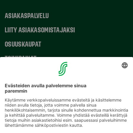
ASIAKASPALVELU
LIITY ASIAKASOMISTAJAKSI
OSUUSKAUPAT
TOIMIPAIKAT
YHTEYSTIEDOT
Sähköpostiosoitteet S-ryhmässä ovat muotoa
etunimi.sukunimi@sok.fi