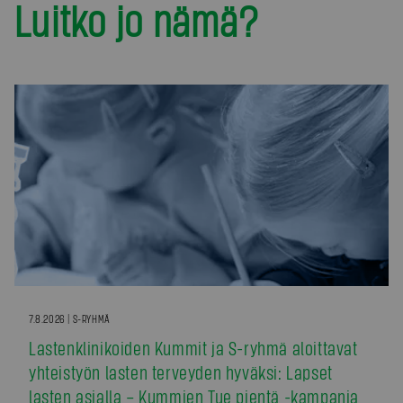
Luitko jo nämä?
7.8.2026 | S-RYHMÄ
Lastenklinikoiden Kummit ja S-ryhmä aloittavat
yhteistyön lasten terveyden hyväksi: Lapset
lasten asialla – Kummien Tue pientä -kampanja