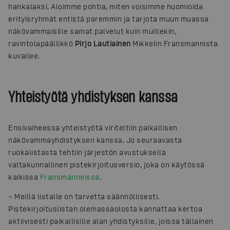
hankalaksi. Aloimme pohtia, miten voisimme huomioida
erityisryhmät entistä paremmin ja tarjota muun muassa
näkövammaisille samat palvelut kuin muillekin,
ravintolapäällikkö
Pirjo Lautiainen
Mikkelin Fransmannista
kuvailee.
Yhteistyötä yhdistyksen kanssa
Ensivaiheessa yhteistyötä viriteltiin paikallisen
näkövammayhdistyksen kanssa. Jo seuraavasta
ruokalistasta tehtiin järjestön avustuksella
valtakunnallinen pistekirjoitusversio, joka on käytössä
kaikissa
Fransmanneissa
.
– Meillä listalle on tarvetta säännöllisesti.
Pistekirjoituslistan olemassaolosta kannattaa kertoa
aktiivisesti paikallisille alan yhdistyksille, joissa tällainen