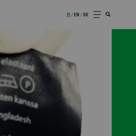
FI
EN
SV
/
/