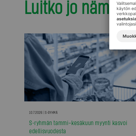
Luitko jo nämä?
10.7.2026 | S-RYHMÄ
S-ryhmän tammi–kesäkuun myynti kasvoi
edellisvuodesta