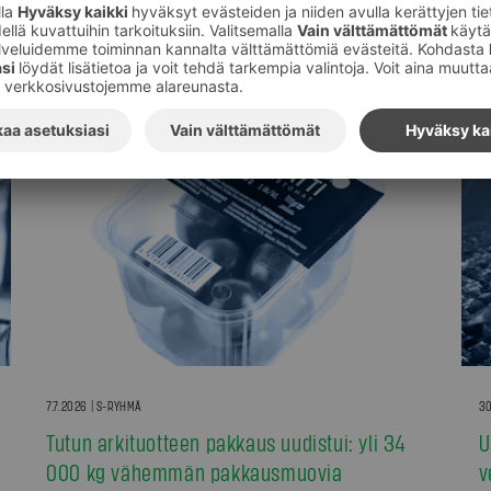
7.7.2026 | S-RYHMÄ
30
Tutun arkituotteen pakkaus uudistui: yli 34
U
000 kg vähemmän pakkausmuovia
v