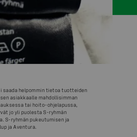
isi saada helpommin tietoa tuotteiden
sen asiakkaalle mahdollisimman
auksessa tai hoito-ohjelapussa,
tyvät jo yli puolesta S-ryhmän
ta. S-ryhmän pukeutumisen ja
lup ja Aventura.