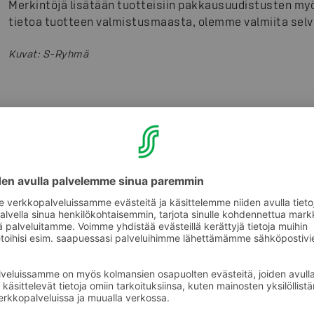
Merkintöjä lisätään tuotteisiin pakkausuudistusten myöt
tietoa tuotteen valmistusmaasta, olemme valmiita sel
Kuvat
:
S-Ryhmä
Tilaa S-ryhmän tiedotteet