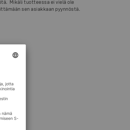
ä. Mikäli tuotteessa ei vielä ole
vittämään sen asiakkaan pyynnöstä.