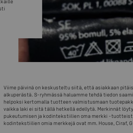
kaille
sti
Viime päivinä on keskusteltu siitä, että asiakkaan pitä
alkuperästä. S-ryhmässä haluamme tehdä tiedon saami
helpoksi kertomalla tuotteen valmistusmaan tuotepakk
vaikka laki ei sitä tällä hetkellä edellytä. Merkinnät löy
pukeutumisen ja kodintekstiilien oma merkki -tuotteis
kodintekstiilien omia merkkejä ovat mm. House, Ciraf, G