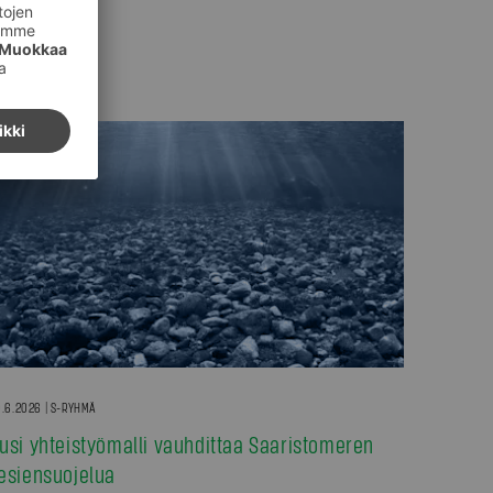
.6.2026 | S-RYHMÄ
usi yhteistyömalli vauhdittaa Saaristomeren
esiensuojelua