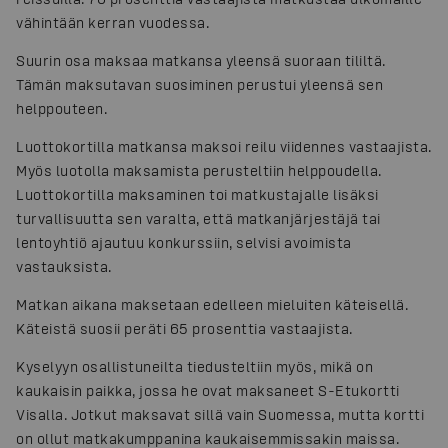
vähintään kerran vuodessa.
Suurin osa maksaa matkansa yleensä suoraan tililtä.
Tämän maksutavan suosiminen perustui yleensä sen
helppouteen.
Luottokortilla matkansa maksoi reilu viidennes vastaajista.
Myös luotolla maksamista perusteltiin helppoudella.
Luottokortilla maksaminen toi matkustajalle lisäksi
turvallisuutta sen varalta, että matkanjärjestäjä tai
lentoyhtiö ajautuu konkurssiin, selvisi avoimista
vastauksista.
Matkan aikana maksetaan edelleen mieluiten käteisellä.
Käteistä suosii peräti 65 prosenttia vastaajista.
Kyselyyn osallistuneilta tiedusteltiin myös, mikä on
kaukaisin paikka, jossa he ovat maksaneet S-Etukortti
Visalla. Jotkut maksavat sillä vain Suomessa, mutta kortti
on ollut matkakumppanina kaukaisemmissakin maissa.