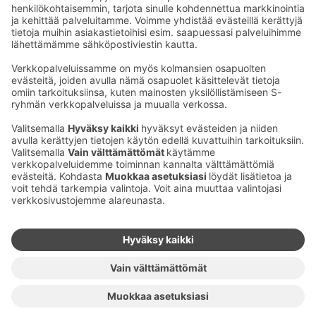
Sähköpostiosoitteet S-ryhmässä ovat muotoa
etunimi.sukunimi@sok.fi
Seuraa meitä
:
Muuta evästeasetuksia
Evästeinformaatio
S-ryhmän tietosuoja