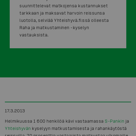
suunnittelevat matkojensa kustannukset
tarkkaan ja maksavat harvoin reissunsa
luotolla, selviää Yhteishyvä.fi:ssä olleesta
Raha ja matkustaminen -kyselyn
vastauksista.
17.3.2013
Helmikuussa 1 600 henkilöä kävi vastaamassa
S-Pankin
ja
Yhteishyvän
kyselyyn matkustamisesta ja rahankäytöstä
reissuilla. 70 prosenttia vastaajista matkustaa ulkomaille