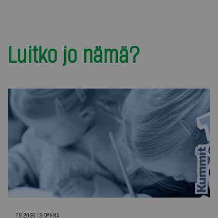
Luitko jo nämä?
7.8.2026 | S-RYHMÄ