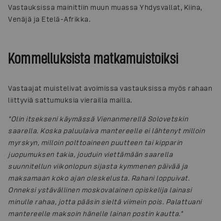
Vastauksissa mainittiin muun muassa Yhdysvallat, Kiina,
Venäjä ja Etelä-Afrikka.
Kommelluksista matkamuistoiksi
Vastaajat muistelivat avoimissa vastauksissa myös rahaan
liittyviä sattumuksia vierailla mailla.
"Olin itsekseni käymässä Vienanmerellä Solovetskin
saarella. Koska paluulaiva mantereelle ei lähtenyt milloin
myrskyn, milloin polttoaineen puutteen tai kipparin
juopumuksen takia, jouduin viettämään saarella
suunnitellun viikonlopun sijasta kymmenen päivää ja
maksamaan koko ajan oleskelusta. Rahani loppuivat.
Onneksi ystävällinen moskovalainen opiskelija lainasi
minulle rahaa, jotta pääsin sieltä viimein pois. Palattuani
mantereelle maksoin hänelle lainan postin kautta."