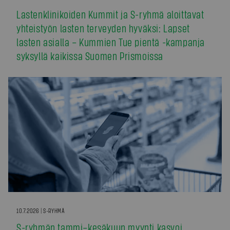
Lastenklinikoiden Kummit ja S-ryhmä aloittavat
yhteistyön lasten terveyden hyväksi: Lapset
lasten asialla – Kummien Tue pientä -kampanja
syksyllä kaikissa Suomen Prismoissa
10.7.2026 | S-RYHMÄ
S-ryhmän tammi–kesäkuun myynti kasvoi