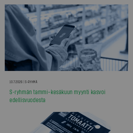
10.7.2026 | S-RYHMÄ
S-ryhmän tammi–kesäkuun myynti kasvoi
edellisvuodesta