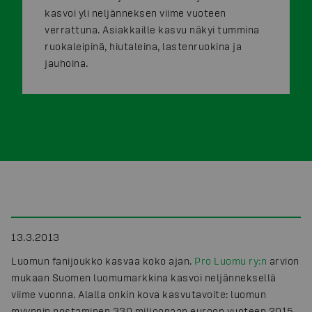
kasvoi yli neljänneksen viime vuoteen
verrattuna. Asiakkaille kasvu näkyi tummina
ruokaleipinä, hiutaleina, lastenruokina ja
jauhoina.
13.3.2013
Luomun fanijoukko kasvaa koko ajan.
Pro Luomu ry:n
arvion
mukaan Suomen luomumarkkina kasvoi neljänneksellä
viime vuonna. Alalla onkin kova kasvutavoite: luomun
myynnin nostaminen 330 miljoonaan euroon vuoteen 2015