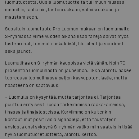
luomutuotetta. Uusia luomutuotteita tuli muun muassa
mehuihin, jauhoihin, lastenruokaan, valmisruokaan ja
maustamiseen.
Suosituin luomutuote Pro Luomun mukaan on luomumaito.
S-ryhmässä viime vuoden aikana lisää faneja saivat myös
lastenruoat, tummat ruokaleivät, hiutaleet ja suurimot
sekä jauhot.
Luomulihaa on S-ryhmän kaupoissa vielä vähän. Noin 70
prosenttia luomulihasta on jauhelihaa. Ilkka Alarotu näkee
tuoreessa luomulihassa paljon kasvupotentiaalia, mutta
haasteena on saatavuus.
– Luomulla on kysyntää, mutta tarjontaa ei. Tarjontaa
puuttuu erityisesti ruoan tärkeimmissä raaka-aineissa,
lihassa ja lihajalosteissa. Korviimme on kuitenkin
kantautunut positiivisia signaaleja, että taustatyön
ansiosta ensi syksynä S-ryhmän valikoimiin saataisiin lisää
hyviä luomutuoretuotteita, Alarotu kertoo.