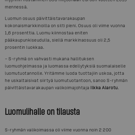
mennessä.
Luomun osuus päivittäistavarakaupan
kokonaismarkkinoilla on silti pieni. Osuus oli viime vuonna
1,6 prosenttia. Luomu kiinnostaa eniten
pääkaupunkiseudulla, siellä markkinaosuus oli 2,5
prosentin luokkaa.
– S-ryhmä on vahvasti mukana hallituksen
luomuohjelmassa ja luomassa edellytyksiä suomalaiselle
luomutuotannolle. Yritämme luoda tuottajiin uskoa, jotta
he uskaltaisivat siirtyä luomutuotantoon, sanoo S-ryhmän
päivittäistavarakaupan valikoimajohtaja
Ilkka Alarotu
.
Luomulihalle on tilausta
S-ryhmän valikoimassa oli viime vuonna noin 2 200