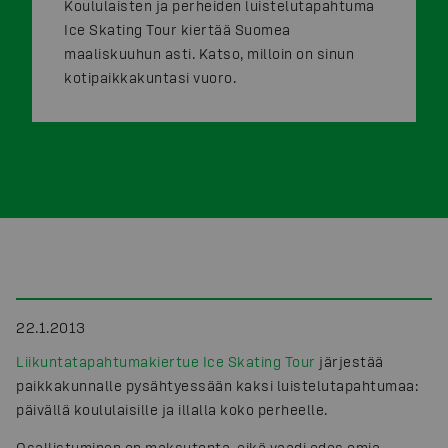
Koululaisten ja perheiden luistelutapahtuma
Ice Skating Tour kiertää Suomea
maaliskuuhun asti. Katso, milloin on sinun
kotipaikkakuntasi vuoro.
22.1.2013
Liikuntatapahtumakiertue Ice Skating Tour
järjestää
paikkakunnalle pysähtyessään kaksi luistelutapahtumaa:
päivällä koululaisille ja illalla koko perheelle.
Osallistuminen on maksutonta, eikä vaadi edes omia