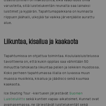
varusteita, sillä luistelukentän reunalta saa lainaksi
luistimet ja kypärän. Tapahtumapaikkana on kunnasta
riippuen jäähalli, ulkojää tai vaikka järvenjäälle aurattu
alue.
Liikuntaa, kisailua ja kaakaota
Tapahtumissa on ohjattua toimintaa. Koululaisluistelussa
tavoitteena on, että kukin oppilas saa vähintään 50
minuuttia tehokasta liikuntaa pelien ja leikkien muodossa.
Koko perheen tapahtumassa illalla on luvassa muun
muassa musiikkia, kisailua ja jäädisco sekä kuumaa
kaakaota.
Ice Skating Tour -kiertueen järjestävät
Suomen
Luisteluliitto
sekä kuntien vapaa-aikatoimet. Kunnat ovat
avainasemassa, ne järjestävät luistelukentät sekä