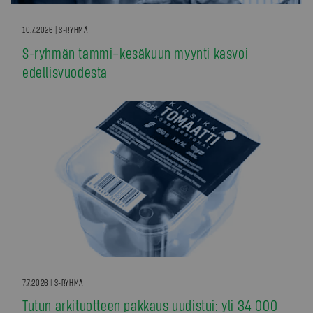
10.7.2026 | S-RYHMÄ
S-ryhmän tammi–kesäkuun myynti kasvoi
edellisvuodesta
7.7.2026 | S-RYHMÄ
Tutun arkituotteen pakkaus uudistui: yli 34 000