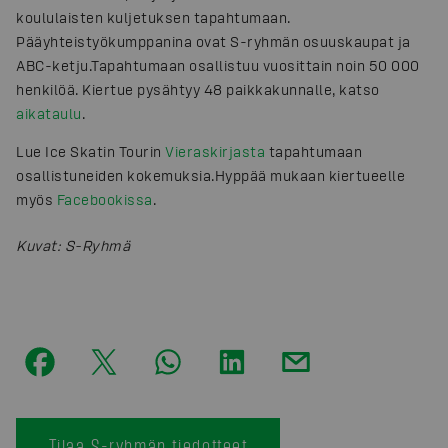
koululaisten kuljetuksen tapahtumaan.
Pääyhteistyökumppanina ovat S-ryhmän osuuskaupat ja
ABC-ketju.
Tapahtumaan osallistuu vuosittain noin 50 000
henkilöä. Kiertue pysähtyy 48 paikkakunnalle, katso
aikataulu
.
Lue Ice Skatin Tourin
Vieraskirjasta
tapahtumaan
osallistuneiden kokemuksia.
Hyppää mukaan kiertueelle
myös
Facebookissa
.
Kuvat
:
S-Ryhmä
Tilaa S-ryhmän tiedotteet