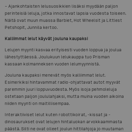
– Ajankohtaisten lelusuosikkien lisäksi myydään paljon
perinteisiä leluja, jotka innostavat lapsia vuodesta toiseen.
Näitä ovat muun muassa Barbiet, Hot Wheelsit ja Littlest
Petshopit, Junnila kertoo.
Kalliimmat lelut käyvät jouluna kaupaksi
Lelujen myynti kasvaa erityisesti vuoden loppua ja joulua
lähestyttäessä. Joulukuun lelukauppa tuo Prisman
kassaan kolmanneksen vuoden lelumyynnistä.
Jouluna kaupaksi menevät myös kalliimmat lelut.
Esimerkiksi hintavammat radio-ohjattavat autot myyvät
paremmin juuri loppuvuodesta. Myös isoja pehmoleluja
ostetaan paljon joululahjaksi, mutta muina vuoden aikoina
niiden myynti on maltillisempaa.
Interaktiiviset lelut kuten robottikoirat, -kissat ja -
dinosaurukset ovat lelujen hintaluokan arvokkaammasta
päästä. Silti ne ovat olleet joulun hittilahjoja jo muutaman