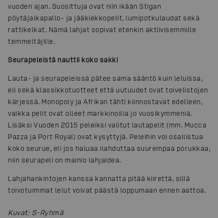
vuoden ajan. Suosittuja ovat niin ikään Stigan
pöytäjalkapallo- ja jääkiekkopelit, lumipotkulaudat sekä
rattikelkat. Nämä lahjat sopivat etenkin aktiivisemmille
temmeltäjille.
Seurapeleistä nauttii koko sakki
Lauta- ja seurapeleissä pätee sama sääntö kuin leluissa,
eli sekä klassikkotuotteet että uutuudet ovat toivelistojen
kärjessä. Monopoly ja Afrikan tähti kiinnostavat edelleen,
vaikka pelit ovat olleet markkinoilla jo vuosikymmeniä.
Lisäksi Vuoden 2015 peleiksi valitut lautapelit (mm. Mucca
Pazza ja Port Royal) ovat kysyttyjä. Peleihin voi osallistua
koko seurue, eli jos haluaa ilahduttaa suurempaa porukkaa,
niin seurapeli on mainio lahjaidea.
Lahjahankintojen kanssa kannatta pitää kiirettä, sillä
toivotuimmat lelut voivat päästä loppumaan ennen aattoa.
Kuvat
:
S-Ryhmä