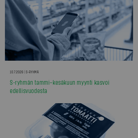
10.7.2026 | S-RYHMÄ
S-ryhmän tammi–kesäkuun myynti kasvoi
edellisvuodesta