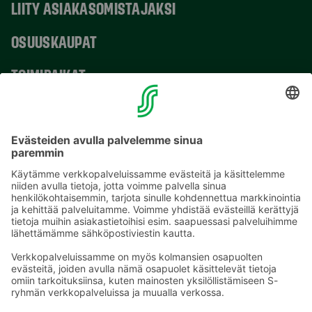
LIITY ASIAKASOMISTAJAKSI
OSUUSKAUPAT
TOIMIPAIKAT
YHTEYSTIEDOT
Sähköpostiosoitteet S-ryhmässä ovat muotoa
etunimi.sukunimi@sok.fi
Seuraa meitä
: