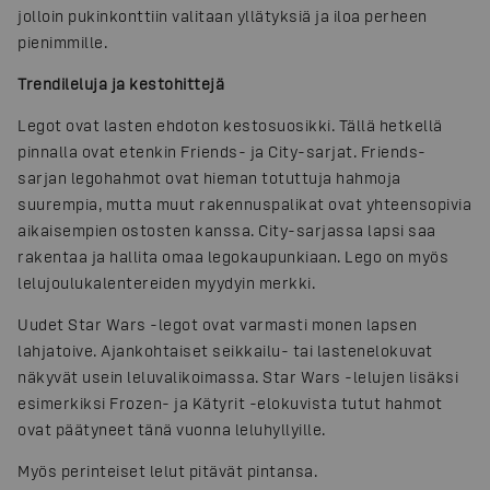
jolloin pukinkonttiin valitaan yllätyksiä ja iloa perheen
pienimmille.
Trendileluja ja kestohittejä
Legot ovat lasten ehdoton kestosuosikki. Tällä hetkellä
pinnalla ovat etenkin Friends- ja City-sarjat. Friends-
sarjan legohahmot ovat hieman totuttuja hahmoja
suurempia, mutta muut rakennuspalikat ovat yhteensopivia
aikaisempien ostosten kanssa. City-sarjassa lapsi saa
rakentaa ja hallita omaa legokaupunkiaan. Lego on myös
lelujoulukalentereiden myydyin merkki.
Uudet Star Wars -legot ovat varmasti monen lapsen
lahjatoive. Ajankohtaiset seikkailu- tai lastenelokuvat
näkyvät usein leluvalikoimassa. Star Wars -lelujen lisäksi
esimerkiksi Frozen- ja Kätyrit -elokuvista tutut hahmot
ovat päätyneet tänä vuonna leluhyllyille.
Myös perinteiset lelut pitävät pintansa.