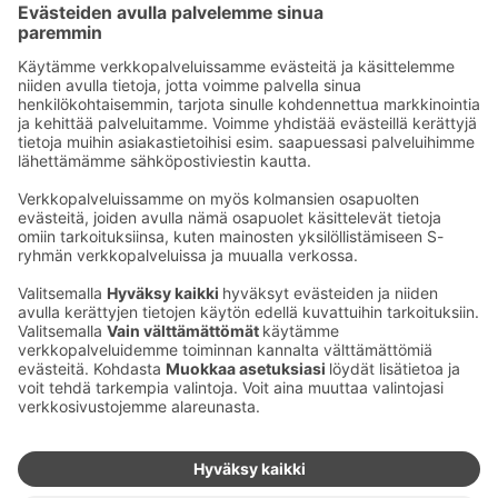
Sähköpostiosoitteet S-ryhmässä ovat muotoa
etunimi.sukunimi@sok.fi
Seuraa meitä
:
Muuta evästeasetuksia