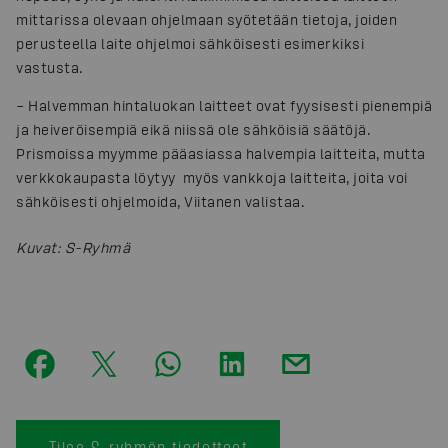
mittarissa olevaan ohjelmaan syötetään tietoja, joiden
perusteella laite ohjelmoi sähköisesti esimerkiksi
vastusta.
– Halvemman hintaluokan laitteet ovat fyysisesti pienempiä
ja heiveröisempiä eikä niissä ole sähköisiä säätöjä.
Prismoissa myymme pääasiassa halvempia laitteita, mutta
verkkokaupasta löytyy myös vankkoja laitteita, joita voi
sähköisesti ohjelmoida, Viitanen valistaa.
Kuvat
:
S-Ryhmä
Tilaa S-ryhmän tiedotteet