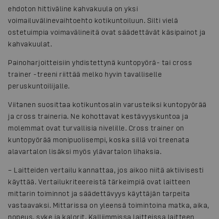
ehdoton hittiväline kahvakuula on yksi
voimailuvälinevaihtoehto kotikuntoiluun. Silti vielä
ostetuimpia voimavälineitä ovat säädettävät käsipainot ja
kahvakuulat.
Painoharjoitteisiin yhdistettynä kuntopyörä- tai cross
trainer -treeni riittää melko hyvin tavalliselle
peruskuntoilijalle.
Viitanen suosittaa kotikuntosalin varusteiksi kuntopyörää
ja cross traineria. Ne kohottavat kestävyyskuntoa ja
molemmat ovat turvallisia nivelille. Cross trainer on
kuntopyörää monipuolisempi, koska sillä voi treenata
alavartalon lisäksi myös ylävartalon lihaksia.
– Laitteiden vertailu kannattaa, jos aikoo niitä aktiivisesti
käyttää. Vertailukriteereistä tärkeimpiä ovat laitteen
mittarin toiminnot ja säädettävyys käyttäjän tarpeita
vastaavaksi. Mittarissa on yleensä toimintoina matka, aika,
nopeus, syke ja kalorit. Kalliimmissa laitteissa laitteen