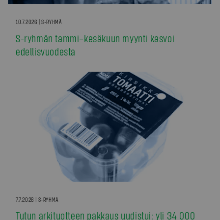
10.7.2026 | S-RYHMÄ
S-ryhmän tammi–kesäkuun myynti kasvoi
edellisvuodesta
7.7.2026 | S-RYHMÄ
Tutun arkituotteen pakkaus uudistui: yli 34 000