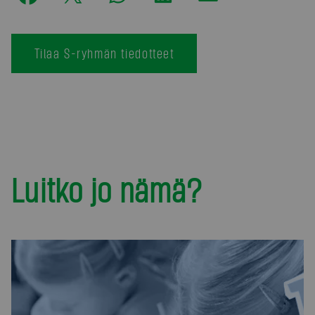
Tilaa S-ryhmän tiedotteet
Luitko jo nämä?