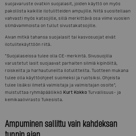
suojavaruste ovatkin suojalasit, joiden käyttö on myös
pakollista kaikille ilotulitteiden ampujille. Niitä suositellaan
vahvasti myös katsojille, sillä merkittävä osa viime vuosien
silmävammoista on tullut sivustakatsojille.
Aivan mitkä tahansa suojalasit tai kasvosuojat eivät
ilotulitekäyttöön riitä.
”Suojalaseissa tulee olla CE-merkintä. Sivusuojilla
varustetut lasit suojaavat parhaiten silmiä kipinöiltä,
roiskeilta ja harhautuneilta ilotulitteilta. Tuotteen mukana
tulee olla käyttöohjeet suomeksi ja ruotsiksi. Ohjeista
tulee lisäksi ilmetä valmistaja ja valmistajan osoite”,
muistuttaa ryhmäpäällikkö
Kurt Kokko
Turvallisuus- ja
kemikaalivirasto Tukesista.
Ampuminen sallittu vain kahdeksan
tunnin ajan