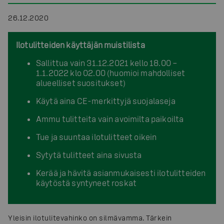
26.12.2020
Ilotulitteiden käyttäjän muistilista
Sallittua vain 31.12.2021 kello 18.00 –
1.1.2022 klo 02.00 (huomioi mahdolliset
alueelliset suositukset)
Käytä aina CE-merkittyjä suojalaseja
Ammu tulitteita vain avoimilta paikoilta
Tue ja suuntaa ilotulitteet oikein
Sytytä tulitteet aina sivusta
Kerää ja hävitä asianmukaisesti ilotulitteiden
käytöstä syntyneet roskat
Yleisin ilotulitevahinko on silmävamma. Tärkein