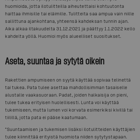
huomioida, jotta ilotulitteilla aiheutettaisi kohtuutonta
haittaa ihmisille tai eläimille. Tulitteita saa ampua vain niille
sallittuna ajankohtana, yhteensä kahdeksan tunnin ajan.
Aika alkaa iltakuudelta 31.12.2021 ja päättyy 1.1.2022 kello
kahdelta yöllä. Huomioi myös alueelliset suositukset.
Aseta, suuntaa ja sytytä oikein
Rakettien ampumiseen on syytä käyttää sopivaa telinettä
tai tukea. Pata tulee asettaa mahdollisimman tasaiselle
alustalle vaakasuoraan. Padat, joiden halkaisija on pieni,
tulee tukea erityisen huolellisesti. Lunta voi käyttää
tukemiseen, mutta lumen voi korvata esimerkiksi kivillä tai
tiilillä, jotta pata ei pääse kaatumaan.
”Suuntaamisen ja tukemisen lisäksi ilotulitteiden käyttäjien
tulee kiinnittää erityistä huomiota niiden sytytystapaan.