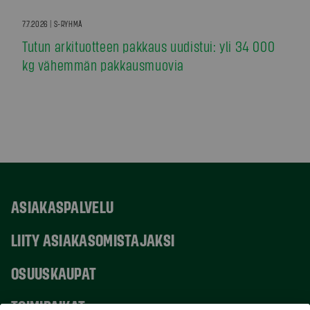
7.7.2026 | S-RYHMÄ
Tutun arkituotteen pakkaus uudistui: yli 34 000
kg vähemmän pakkausmuovia
ASIAKASPALVELU
LIITY ASIAKASOMISTAJAKSI
OSUUSKAUPAT
TOIMIPAIKAT