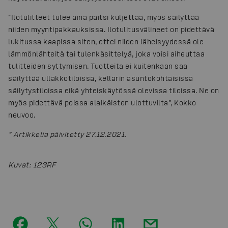
”Ilotulitteet tulee aina paitsi kuljettaa, myös säilyttää
niiden myyntipakkauksissa. Ilotulitusvälineet on pidettävä
lukitussa kaapissa siten, ettei niiden läheisyydessä ole
lämmönlähteitä tai tulenkäsittelyä, joka voisi aiheuttaa
tulitteiden syttymisen. Tuotteita ei kuitenkaan saa
säilyttää ullakkotiloissa, kellarin asuntokohtaisissa
säilytystiloissa eikä yhteiskäytössä olevissa tiloissa. Ne on
myös pidettävä poissa alaikäisten ulottuvilta”, Kokko
neuvoo.
* Artikkelia päivitetty 27.12.2021.
Kuvat
:
123RF