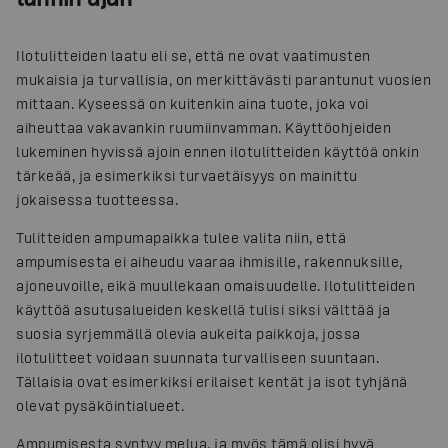
Ilotulitteiden laatu eli se, että ne ovat vaatimusten
mukaisia ja turvallisia, on merkittävästi parantunut vuosien
mittaan. Kyseessä on kuitenkin aina tuote, joka voi
aiheuttaa vakavankin ruumiinvamman. Käyttöohjeiden
lukeminen hyvissä ajoin ennen ilotulitteiden käyttöä onkin
tärkeää, ja esimerkiksi turvaetäisyys on mainittu
jokaisessa tuotteessa.
Tulitteiden ampumapaikka tulee valita niin, että
ampumisesta ei aiheudu vaaraa ihmisille, rakennuksille,
ajoneuvoille, eikä muullekaan omaisuudelle. Ilotulitteiden
käyttöä asutusalueiden keskellä tulisi siksi välttää ja
suosia syrjemmällä olevia aukeita paikkoja, jossa
ilotulitteet voidaan suunnata turvalliseen suuntaan.
Tällaisia ovat esimerkiksi erilaiset kentät ja isot tyhjänä
olevat pysäköintialueet.
Ampumisesta syntyy melua, ja myös tämä olisi hyvä