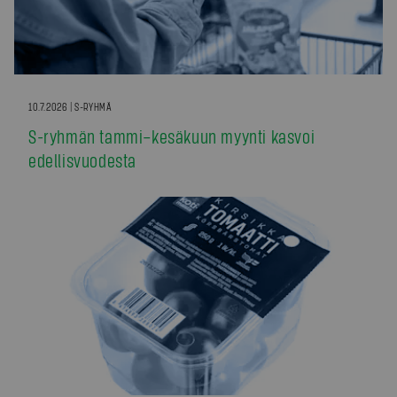
10.7.2026 | S-RYHMÄ
S-ryhmän tammi–kesäkuun myynti kasvoi
edellisvuodesta