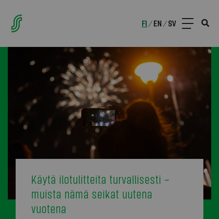
FI
EN
SV
/
/
Käytä ilotulitteita turvallisesti –
muista nämä seikat uutena
vuotena