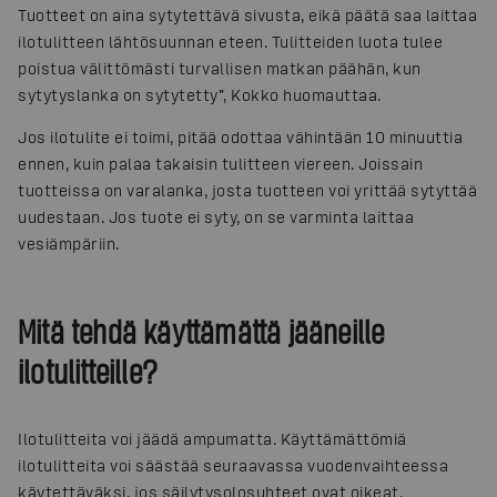
Tuotteet on aina sytytettävä sivusta, eikä päätä saa laittaa
ilotulitteen lähtösuunnan eteen. Tulitteiden luota tulee
poistua välittömästi turvallisen matkan päähän, kun
sytytyslanka on sytytetty”, Kokko huomauttaa.
Jos ilotulite ei toimi, pitää odottaa vähintään 10 minuuttia
ennen, kuin palaa takaisin tulitteen viereen. Joissain
tuotteissa on varalanka, josta tuotteen voi yrittää sytyttää
uudestaan. Jos tuote ei syty, on se varminta laittaa
vesiämpäriin.
Mitä tehdä käyttämättä jääneille
ilotulitteille?
Ilotulitteita voi jäädä ampumatta. Käyttämättömiä
ilotulitteita voi säästää seuraavassa vuodenvaihteessa
käytettäväksi, jos säilytysolosuhteet ovat oikeat.