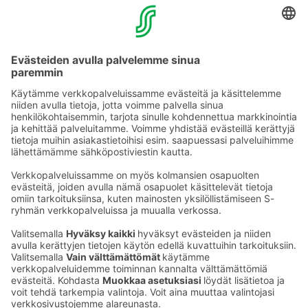
YHTEYSTIEDOT
Sähköpostiosoitteet S-ryhmässä ovat muotoa
etunimi.sukunimi@sok.fi
Seuraa meitä
: