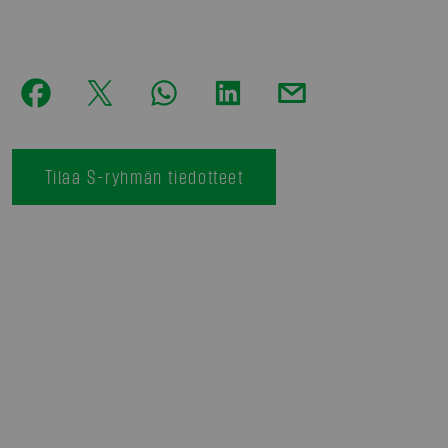
Tilaa S-ryhmän tiedotteet