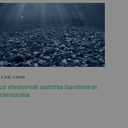
.6.2026 | S-RYHMÄ
usi yhteistyömalli vauhdittaa Saaristomeren
esiensuojelua