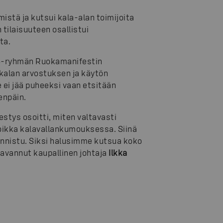
stä ja kutsui kala-alan toimijoita
 tilaisuuteen osallistui
ta.
n S-ryhmän Ruokamanifestin
 kalan arvostuksen ja käytön
 ei jää puheeksi vaan etsitään
enpäin.
stys osoitti, miten valtavasti
 loikka kalavallankumouksessa. Siinä
 onnistu. Siksi halusimme kutsua koko
 avannut kaupallinen johtaja
Ilkka