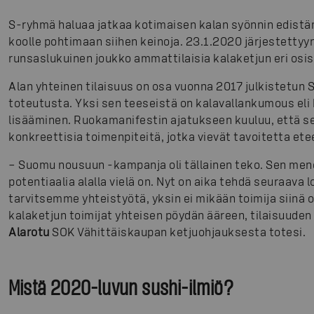
S-ryhmä haluaa jatkaa kotimaisen kalan syönnin edistämi
koolle pohtimaan siihen keinoja. 23.1.2020 järjestettyyn
runsaslukuinen joukko ammattilaisia kalaketjun eri osis
Alan yhteinen tilaisuus on osa vuonna 2017 julkistetu
toteutusta. Yksi sen teeseistä on kalavallankumous eli
lisääminen. Ruokamanifestin ajatukseen kuuluu, että se
konkreettisia toimenpiteitä, jotka vievät tavoitetta ete
– Suomu nousuun -kampanja oli tällainen teko. Sen mene
potentiaalia alalla vielä on. Nyt on aika tehdä seuraava
tarvitsemme yhteistyötä, yksin ei mikään toimija siinä
kalaketjun toimijat yhteisen pöydän ääreen, tilaisuuden
Alarotu
SOK Vähittäiskaupan ketjuohjauksesta totesi.
Mistä 2020-luvun sushi-ilmiö?