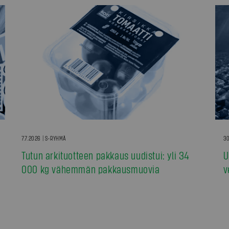
7.7.2026 | S-RYHMÄ
30
Tutun arkituotteen pakkaus uudistui: yli 34
U
000 kg vähemmän pakkausmuovia
v