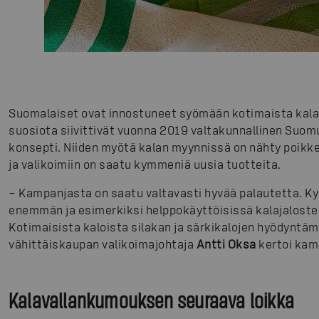
Suomalaiset ovat innostuneet syömään kotimaista kala
suosiota siivittivät vuonna 2019 valtakunnallinen Suo
konsepti. Niiden myötä kalan myynnissä on nähty poikke
ja valikoimiin on saatu kymmeniä uusia tuotteita.
– Kampanjasta on saatu valtavasti hyvää palautetta. Kys
enemmän ja esimerkiksi helppokäyttöisissä kalajalostei
Kotimaisista kaloista silakan ja särkikalojen hyödyntäm
vähittäiskaupan valikoimajohtaja
Antti Oksa
kertoi kam
Kalavallankumouksen seuraava loikka