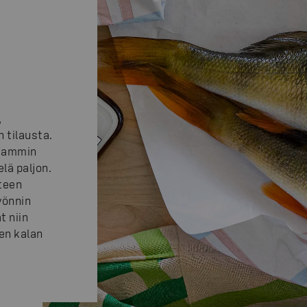
,
n tilausta.
seammin
lä paljon.
teen
yönnin
t niin
en kalan