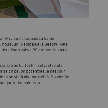
a. S-ryhmän kaupoissa kalan
mu nousuun -kampanja ja Sesonkikala-
uksellisen vahva 20 prosentin kasvu,
yntää on kuitenkin selvästi vielä
ssa on paljon potentiaalia kasvuun.
inen on vielä alkumetreillä, S-ryhmän
panjan kokemuksista.