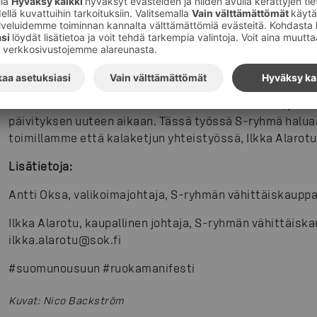
Kolmantena teemana nousivat esiin viestintä ja markkinoi
ruokatottumusten muutoksessa. Ammattitaitoinen bränd
nykypäivänä avainasemassa monen menestystarinan taka
toisaalta ilman niitä hyväkin tuote voi jäädä kuluttajil
– Kotimainen kala eri muodoissaan on hieno tuote, jonka
päivityksen uuteen aikaan. Tässä työssä S-ryhmä halua
toimillamme että kalaketjun yhteistyössä, Ilkka Alarotu t
Lisätietoja:
Antti Oksa, valikoimajohtaja, S-ryhmän vähittäiskauppa
Ilkka Alarotu, kaupallinen johtaja, S-ryhmän vähittäisk
ilkka.alarotu@sok.fi
#suomunousuun #ruokamanifesti
Kuvat
:
Nico Backström