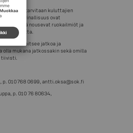
nti, joita tarvitaan kuluttajien
äys ja tarinallisuus ovat
na. Niistä nousevat ruokailmiöt ja
ta huomaamatta.
 tarina ansaitsee jatkoa ja
a olla mukana jatkossakin sekä omilla
iivisti.
, p. 010 768 0699, antti.oksa@sok.fi
auppa, p. 010 76 80634,