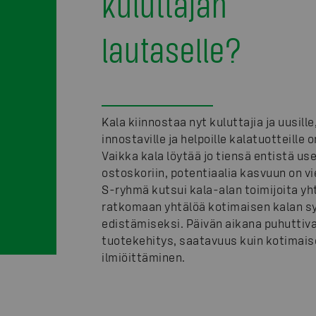
kuluttajan
lautaselle?
Kala kiinnostaa nyt kuluttajia ja uusille
innostaville ja helpoille kalatuotteille o
Vaikka kala löytää jo tiensä entistä u
ostoskoriin, potentiaalia kasvuun on vie
S-ryhmä kutsui kala-alan toimijoita yh
ratkomaan yhtälöä kotimaisen kalan s
edistämiseksi. Päivän aikana puhuttiva
tuotekehitys, saatavuus kuin kotimais
ilmiöittäminen.