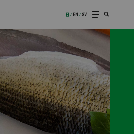
FI
EN
SV
/
/