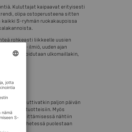
ntiä. Kuluttajat kaipaavat erityisesti
trendi, olipa ostoperusteena sitten
ös kaikki S-ryhmän ruokakaupoissa
 kalakannoista.
hteä rohkeasti liikkeelle uusien
kalan sushi-ilmiö, uuden ajan
joilla profiloidutaan ulkomaillakin,
aminen puhuttivatkin paljon päivän
asviproteiinituotteisiin. Myös
ytapojen kehittämisessä nähtiin
ien määrän vähetessä puolestaan