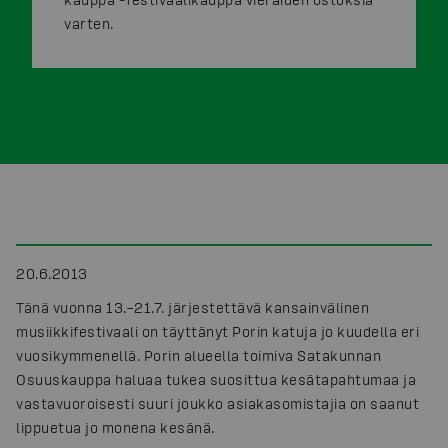
varten.
20.6.2013
Tänä vuonna 13.–21.7. järjestettävä kansainvälinen
musiikkifestivaali on täyttänyt Porin katuja jo kuudella eri
vuosikymmenellä. Porin alueella toimiva Satakunnan
Osuuskauppa haluaa tukea suosittua kesätapahtumaa ja
vastavuoroisesti suuri joukko asiakasomistajia on saanut
lippuetua jo monena kesänä.