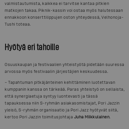
valmistautumista, kaikkea ei tarvitse kantaa pitkien
matkojen takaa. Piknik-kassin voi ostaa myös halutessaan
ennakkoon konserttilippujen oston yhteydessä, Velhonoja-
Tushi toteaa.
Hyötyä eri tahoille
Osuuskaupan ja festivaalien yhteistyötä pidetään suuressa
arvossa myös festivaalin järjestäjien keskuudessa.
– Tapahtuman pitkäjänteinen kehittäminen luotettavan
kumppanin kanssa on tärkeää. Paras yhteistyö on sellaista,
että synergiaetuja syntyy luontevasti ja tässä
tapauksessa niin S-ryhmän asiakasomistajat, Pori Jazzin
yleisö, S-ryhmän organisaatio ja Pori Jazz hyötyvät siitä,
kertoo Pori Jazzin toimitusjohtaja
Juha Miikkulainen
.