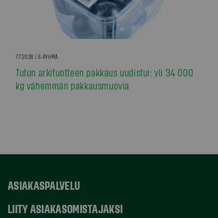
7.7.2026 | S-RYHMÄ
Tutun arkituotteen pakkaus uudistui: yli 34 000
kg vähemmän pakkausmuovia
ASIAKASPALVELU
LIITY ASIAKASOMISTAJAKSI