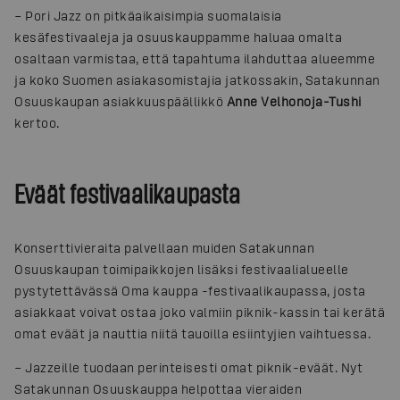
– Pori Jazz on pitkäaikaisimpia suomalaisia
kesäfestivaaleja ja osuuskauppamme haluaa omalta
osaltaan varmistaa, että tapahtuma ilahduttaa alueemme
ja koko Suomen asiakasomistajia jatkossakin, Satakunnan
Osuuskaupan asiakkuuspäällikkö
Anne Velhonoja-Tushi
kertoo.
Eväät festivaalikaupasta
Konserttivieraita palvellaan muiden Satakunnan
Osuuskaupan toimipaikkojen lisäksi festivaalialueelle
pystytettävässä Oma kauppa -festivaalikaupassa, josta
asiakkaat voivat ostaa joko valmiin piknik-kassin tai kerätä
omat eväät ja nauttia niitä tauoilla esiintyjien vaihtuessa.
– Jazzeille tuodaan perinteisesti omat piknik-eväät. Nyt
Satakunnan Osuuskauppa helpottaa vieraiden