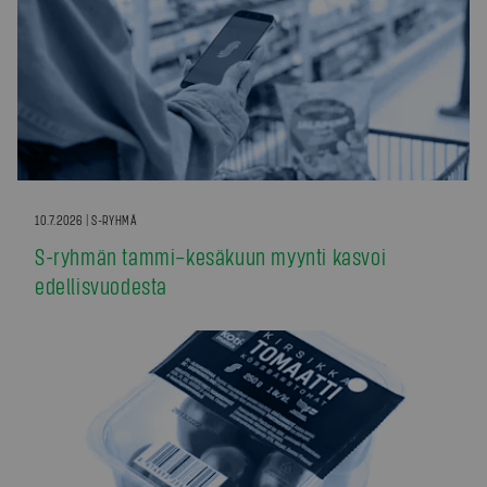
10.7.2026 | S-RYHMÄ
S-ryhmän tammi–kesäkuun myynti kasvoi
edellisvuodesta