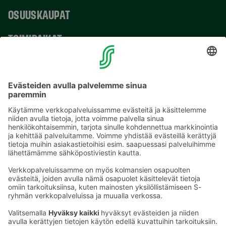
OSUUSKAUPAT
TOIMIPAIKAT
YHTEYSTIEDOT
Sähköpostiosoitteet S-ryhmässä ovat muotoa
etunimi.sukunimi@sok.fi
Seuraa meitä
: