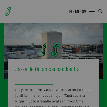
FI
EN
SV
/
/
Jazzeille Oman kaupan kautta
S-ryhmän ja Pori Jazzin yhteistyö on jatkunut
jo yli kymmenen vuoden ajan. Tänä vuonna
Kirjurinluoto Arenalle avataan myös Oma
kauppa -festivaalikauppa vieraiden ostoksia