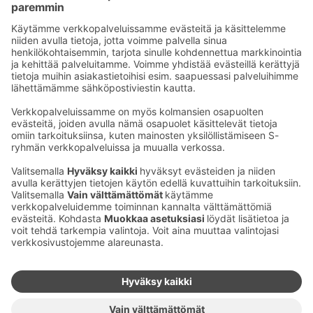
Sähköpostiosoitteet S-ryhmässä ovat muotoa
etunimi.sukunimi@sok.fi
Seuraa meitä
:
Muuta evästeasetuksia
Evästeinformaatio