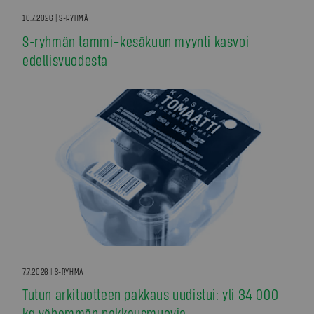
10.7.2026 | S-RYHMÄ
S-ryhmän tammi–kesäkuun myynti kasvoi
edellisvuodesta
7.7.2026 | S-RYHMÄ
Tutun arkituotteen pakkaus uudistui: yli 34 000
kg vähemmän pakkausmuovia