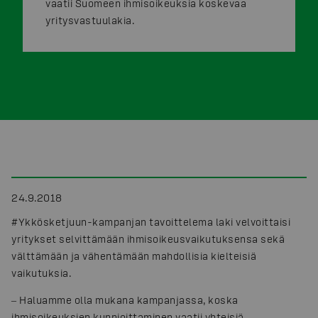
vaatii Suomeen ihmisoikeuksia koskevaa
yritysvastuulakia.
24.9.2018
#Ykkösketjuun-kampanjan tavoittelema laki velvoittaisi
yritykset selvittämään ihmisoikeusvaikutuksensa sekä
välttämään ja vähentämään mahdollisia kielteisiä
vaikutuksia.
‒ Haluamme olla mukana kampanjassa, koska
ihmisoikeuksien kunnioittaminen vaatii yhteisiä