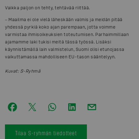
Vaikka paljon on tehty, tehtävää riittää.
‒ Maailma ei ole vielä läheskään valmis ja meidän pitää
yhdessä pyrkiä koko ajan parempaan, jotta voimme
varmistaa ihmisoikeuksien toteutumisen. Parhaimmillaan
ajamamme laki tukisi meitä tässä työssä. Lisäksi
käynnistämällä lain valmistelun, Suomi olisi etunojassa
vaikuttamassa mahdolliseen EU-tason sääntelyyn.
Kuvat
:
S-Ryhmä
Tilaa S-ryhmän tiedotteet