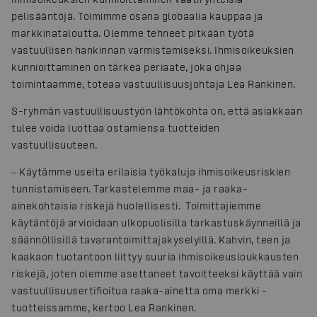
pelisääntöjä. Toimimme osana globaalia kauppaa ja
markkinataloutta. Olemme tehneet pitkään työtä
vastuullisen hankinnan varmistamiseksi. Ihmisoikeuksien
kunnioittaminen on tärkeä periaate, joka ohjaa
toimintaamme, toteaa vastuullisuusjohtaja Lea Rankinen.
S-ryhmän vastuullisuustyön lähtökohta on, että asiakkaan
tulee voida luottaa ostamiensa tuotteiden
vastuullisuuteen.
‒ Käytämme useita erilaisia työkaluja ihmisoikeusriskien
tunnistamiseen. Tarkastelemme maa- ja raaka-
ainekohtaisia riskejä huolellisesti. Toimittajiemme
käytäntöjä arvioidaan ulkopuolisilla tarkastuskäynneillä ja
säännöllisillä tavarantoimittajakyselyillä. Kahvin, teen ja
kaakaon tuotantoon liittyy suuria ihmisoikeusloukkausten
riskejä, joten olemme asettaneet tavoitteeksi käyttää vain
vastuullisuusertifioitua raaka-ainetta oma merkki -
tuotteissamme, kertoo Lea Rankinen.