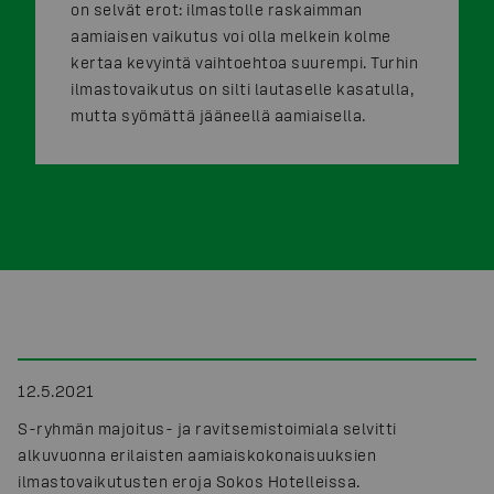
on selvät erot: ilmastolle raskaimman
aamiaisen vaikutus voi olla melkein kolme
kertaa kevyintä vaihtoehtoa suurempi. Turhin
ilmastovaikutus on silti lautaselle kasatulla,
mutta syömättä jääneellä aamiaisella.
12.5.2021
S-ryhmän majoitus- ja ravitsemistoimiala selvitti
alkuvuonna erilaisten aamiaiskokonaisuuksien
ilmastovaikutusten eroja Sokos Hotelleissa.