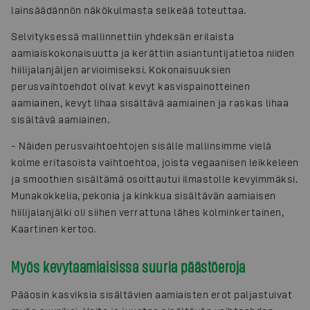
lainsäädännön näkökulmasta selkeää toteuttaa.
Selvityksessä mallinnettiin yhdeksän erilaista
aamiaiskokonaisuutta ja kerättiin asiantuntijatietoa niiden
hiilijalanjäljen arvioimiseksi. Kokonaisuuksien
perusvaihtoehdot olivat kevyt kasvispainotteinen
aamiainen, kevyt lihaa sisältävä aamiainen ja raskas lihaa
sisältävä aamiainen.
- Näiden perusvaihtoehtojen sisälle mallinsimme vielä
kolme eritasoista vaihtoehtoa, joista vegaanisen leikkeleen
ja smoothien sisältämä osoittautui ilmastolle kevyimmäksi.
Munakokkelia, pekonia ja kinkkua sisältävän aamiaisen
hiilijalanjälki oli siihen verrattuna lähes kolminkertainen,
Kaartinen kertoo.
Myös kevytaamiaisissa suuria päästöeroja
Pääosin kasviksia sisältävien aamiaisten erot paljastuivat