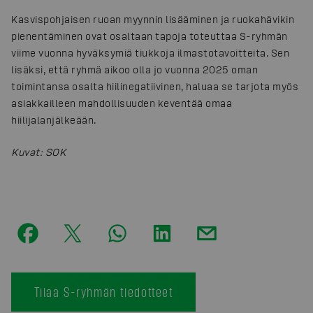
Kasvispohjaisen ruoan myynnin lisääminen ja ruokahävikin
pienentäminen ovat osaltaan tapoja toteuttaa S-ryhmän
viime vuonna hyväksymiä tiukkoja ilmastotavoitteita. Sen
lisäksi, että ryhmä aikoo olla jo vuonna 2025 oman
toimintansa osalta hiilinegatiivinen, haluaa se tarjota myös
asiakkailleen mahdollisuuden keventää omaa
hiilijalanjälkeään.
Kuvat
:
SOK
Tilaa S-ryhmän tiedotteet