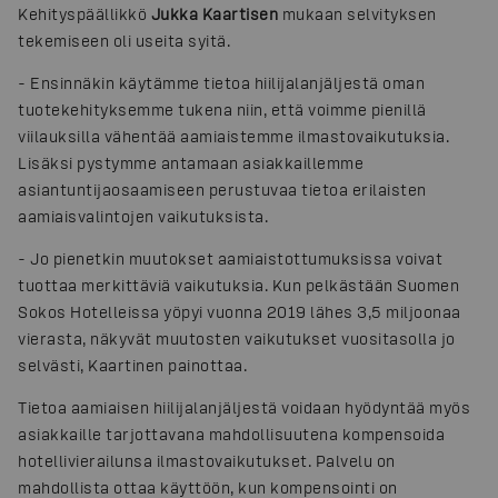
Kehityspäällikkö
Jukka Kaartisen
mukaan selvityksen
tekemiseen oli useita syitä.
- Ensinnäkin käytämme tietoa hiilijalanjäljestä oman
tuotekehityksemme tukena niin, että voimme pienillä
viilauksilla vähentää aamiaistemme ilmastovaikutuksia.
Lisäksi pystymme antamaan asiakkaillemme
asiantuntijaosaamiseen perustuvaa tietoa erilaisten
aamiaisvalintojen vaikutuksista.
- Jo pienetkin muutokset aamiaistottumuksissa voivat
tuottaa merkittäviä vaikutuksia. Kun pelkästään Suomen
Sokos Hotelleissa yöpyi vuonna 2019 lähes 3,5 miljoonaa
vierasta, näkyvät muutosten vaikutukset vuositasolla jo
selvästi, Kaartinen painottaa.
Tietoa aamiaisen hiilijalanjäljestä voidaan hyödyntää myös
asiakkaille tarjottavana mahdollisuutena kompensoida
hotellivierailunsa ilmastovaikutukset. Palvelu on
mahdollista ottaa käyttöön, kun kompensointi on