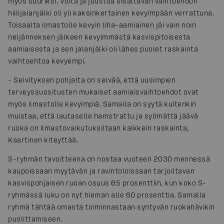
myös suuriksi. Voita ja juustoa sisältävän vaihtoehdon
hiilijalanjälki oli yli kaksinkertainen kevyimpään verrattuna.
Toisaalta ilmastolle kevyin liha-aamiainen jäi vain noin
neljänneksen jälkeen kevyimmästä kasvispitoisesta
aamiaisesta ja sen jalanjälki oli lähes puolet raskainta
vaihtoehtoa kevyempi.
- Selvityksen pohjalta on selvää, että uusimpien
terveyssuositusten mukaiset aamiaisvaihtoehdot ovat
myös ilmastolle kevyimpiä. Samalla on syytä kuitenkin
muistaa, että lautaselle hamstrattu ja syömättä jäävä
ruoka on ilmastovaikutuksiltaan kaikkein raskainta,
Kaartinen kiteyttää.
S-ryhmän tavoitteena on nostaa vuoteen 2030 mennessä
kaupoissaan myytävän ja ravintoloissaan tarjoiltavan
kasvispohjaisen ruoan osuus 65 prosenttiin, kun koko S-
ryhmässä luku on nyt hieman alle 60 prosenttia. Samalla
ryhmä tähtää omasta toiminnastaan syntyvän ruokahävikin
puolittamiseen.