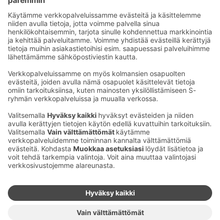
Sähköpostiosoitteet S-ryhmässä ovat muotoa
etunimi.sukunimi@sok.fi
Seuraa meitä
:
Muuta evästeasetuksia
Evästeinformaatio