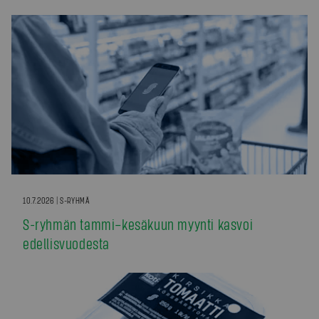
10.7.2026 | S-RYHMÄ
S-ryhmän tammi–kesäkuun myynti kasvoi
edellisvuodesta