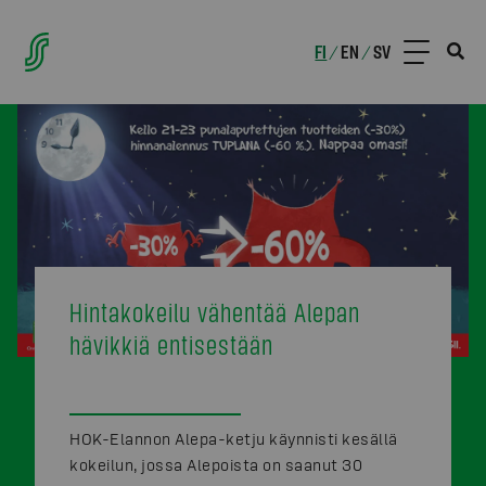
FI
EN
SV
/
/
Hintakokeilu vähentää Alepan
hävikkiä entisestään
HOK-Elannon Alepa-ketju käynnisti kesällä
kokeilun, jossa Alepoista on saanut 30