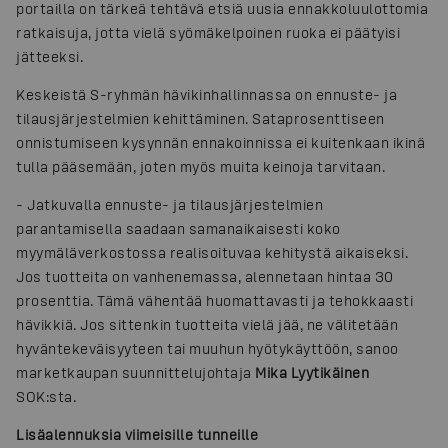
portailla on tärkeä tehtävä etsiä uusia ennakkoluulottomia
ratkaisuja, jotta vielä syömäkelpoinen ruoka ei päätyisi
jätteeksi.
Keskeistä S-ryhmän hävikinhallinnassa on ennuste- ja
tilausjärjestelmien kehittäminen. Sataprosenttiseen
onnistumiseen kysynnän ennakoinnissa ei kuitenkaan ikinä
tulla pääsemään, joten myös muita keinoja tarvitaan.
-
Jatkuvalla ennuste- ja tilausjärjestelmien
parantamisella saadaan samanaikaisesti koko
myymäläverkostossa realisoituvaa kehitystä aikaiseksi.
Jos tuotteita on vanhenemassa, alennetaan hintaa 30
prosenttia. Tämä vähentää huomattavasti ja tehokkaasti
hävikkiä. Jos sittenkin tuotteita vielä jää, ne välitetään
hyväntekeväisyyteen tai muuhun hyötykäyttöön, sanoo
marketkaupan suunnittelujohtaja
Mika Lyytikäinen
SOK:sta.
Lisäalennuksia viimeisille tunneille