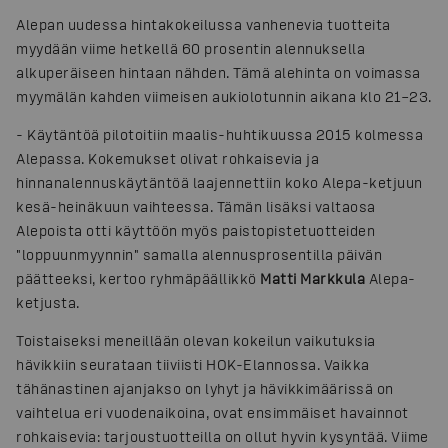
Alepan uudessa hintakokeilussa vanhenevia tuotteita
myydään viime hetkellä 60 prosentin alennuksella
alkuperäiseen hintaan nähden. Tämä alehinta on voimassa
myymälän kahden viimeisen aukiolotunnin aikana klo 21–23.
-
Käytäntöä pilotoitiin maalis-huhtikuussa 2015 kolmessa
Alepassa. Kokemukset olivat rohkaisevia ja
hinnanalennuskäytäntöä laajennettiin koko Alepa-ketjuun
kesä-heinäkuun vaihteessa. Tämän lisäksi valtaosa
Alepoista otti käyttöön myös paistopistetuotteiden
"loppuunmyynnin" samalla alennusprosentilla päivän
päätteeksi, kertoo ryhmäpäällikkö
Matti Markkula
Alepa-
ketjusta.
Toistaiseksi meneillään olevan kokeilun vaikutuksia
hävikkiin seurataan tiiviisti HOK-Elannossa. Vaikka
tähänastinen ajanjakso on lyhyt ja hävikkimäärissä on
vaihtelua eri vuodenaikoina, ovat ensimmäiset havainnot
rohkaisevia: tarjoustuotteilla on ollut hyvin kysyntää. Viime