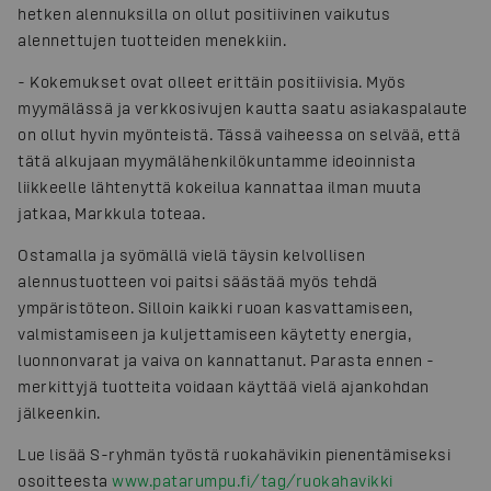
hetken alennuksilla on ollut positiivinen vaikutus
alennettujen tuotteiden menekkiin.
-
Kokemukset ovat olleet erittäin positiivisia. Myös
myymälässä ja verkkosivujen kautta saatu asiakaspalaute
on ollut hyvin myönteistä. Tässä vaiheessa on selvää, että
tätä alkujaan myymälähenkilökuntamme ideoinnista
liikkeelle lähtenyttä kokeilua kannattaa ilman muuta
jatkaa, Markkula toteaa.
Ostamalla ja syömällä vielä täysin kelvollisen
alennustuotteen voi paitsi säästää myös tehdä
ympäristöteon. Silloin kaikki ruoan kasvattamiseen,
valmistamiseen ja kuljettamiseen käytetty energia,
luonnonvarat ja vaiva on kannattanut. Parasta ennen -
merkittyjä tuotteita voidaan käyttää vielä ajankohdan
jälkeenkin.
Lue lisää S-ryhmän työstä ruokahävikin pienentämiseksi
osoitteesta
www.patarumpu.fi/tag/ruokahavikki