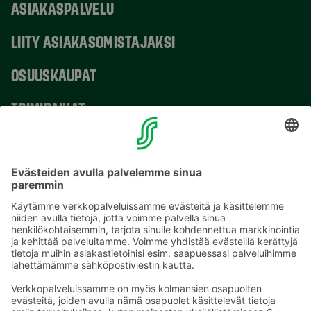
ASIAKASPALVELU
LIITY ASIAKASOMISTAJAKSI
OSUUSKAUPAT
TOIMIPAIKAT
YHTEYSTIEDOT
Sähköpostiosoitteet S-ryhmässä ovat muotoa
etunimi.sukunimi@sok.fi
Seuraa meitä
: