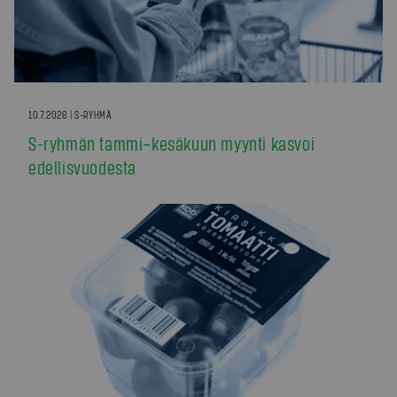
10.7.2026 | S-RYHMÄ
S-ryhmän tammi–kesäkuun myynti kasvoi
edellisvuodesta