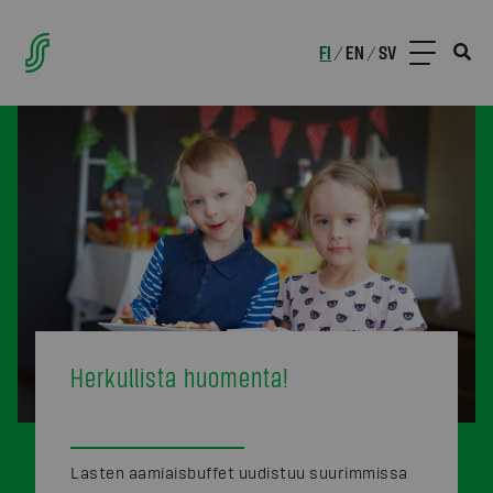
FI
EN
SV
/
/
Herkullista huomenta!
Lasten aamiaisbuffet uudistuu suurimmissa