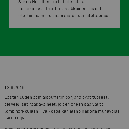
Sokos Hotellien perhehotelleissa
heinäkuussa. Pienten asiakkaiden toiveet
otettiin huomioon aamiaista suunniteltaessa.
13.6.2016
Lasten uuden aamiaisbuffetin pohjana ovat tuoreet,
terveelliset raaka-aineet, joiden oheen saa valita
lempiherkkujaan – vaikkapa karjalanpiirakoita munavoilla
tai lettuja.
Aamiaisbuffetin suunnittelussa perustana käytettiin