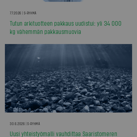
7.7.2026 | S-RYHMÄ
Tutun arkituotteen pakkaus uudistui: yli 34 000
kg vähemmän pakkausmuovia
30.6.2026 | S-RYHMÄ
Uusi yhteistyömalli vauhdittaa Saaristomeren