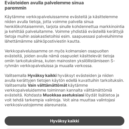
Sähköpostiosoitteet S-ryhmässä ovat muotoa
etunimi.sukunimi@sok.fi
Seuraa meitä
:
Muuta evästeasetuksia