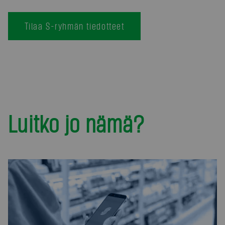
Tilaa S-ryhmän tiedotteet
Luitko jo nämä?