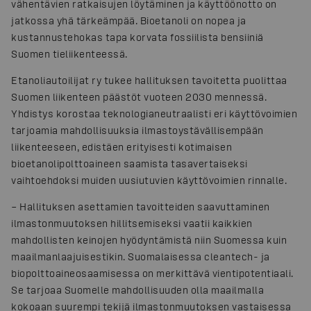
vähentävien ratkaisujen löytäminen ja käyttöönotto on
jatkossa yhä tärkeämpää. Bioetanoli on nopea ja
kustannustehokas tapa korvata fossiilista bensiiniä
Suomen tieliikenteessä.
Etanoliautoilijat ry tukee hallituksen tavoitetta puolittaa
Suomen liikenteen päästöt vuoteen 2030 mennessä.
Yhdistys korostaa teknologianeutraalisti eri käyttövoimien
tarjoamia mahdollisuuksia ilmastoystävällisempään
liikenteeseen, edistäen erityisesti kotimaisen
bioetanolipolttoaineen saamista tasavertaiseksi
vaihtoehdoksi muiden uusiutuvien käyttövoimien rinnalle.
– Hallituksen asettamien tavoitteiden saavuttaminen
ilmastonmuutoksen hillitsemiseksi vaatii kaikkien
mahdollisten keinojen hyödyntämistä niin Suomessa kuin
maailmanlaajuisestikin. Suomalaisessa cleantech- ja
biopolttoaineosaamisessa on merkittävä vientipotentiaali.
Se tarjoaa Suomelle mahdollisuuden olla maailmalla
kokoaan suurempi tekijä ilmastonmuutoksen vastaisessa