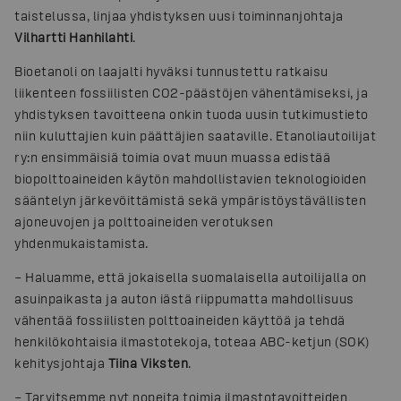
taistelussa, linjaa yhdistyksen uusi toiminnanjohtaja
Vilhartti Hanhilahti
.
Bioetanoli on laajalti hyväksi tunnustettu ratkaisu
liikenteen fossiilisten CO2-päästöjen vähentämiseksi, ja
yhdistyksen tavoitteena onkin tuoda uusin tutkimustieto
niin kuluttajien kuin päättäjien saataville. Etanoliautoilijat
ry:n ensimmäisiä toimia ovat muun muassa edistää
biopolttoaineiden käytön mahdollistavien teknologioiden
sääntelyn järkevöittämistä sekä ympäristöystävällisten
ajoneuvojen ja polttoaineiden verotuksen
yhdenmukaistamista.
– Haluamme, että jokaisella suomalaisella autoilijalla on
asuinpaikasta ja auton iästä riippumatta mahdollisuus
vähentää fossiilisten polttoaineiden käyttöä ja tehdä
henkilökohtaisia ilmastotekoja, toteaa ABC-ketjun (SOK)
kehitysjohtaja
Tiina Viksten
.
– Tarvitsemme nyt nopeita toimia ilmastotavoitteiden