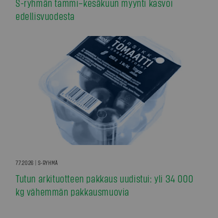
S-ryhmän tammi–kesäkuun myynti kasvoi
edellisvuodesta
7.7.2026 | S-RYHMÄ
Tutun arkituotteen pakkaus uudistui: yli 34 000
kg vähemmän pakkausmuovia