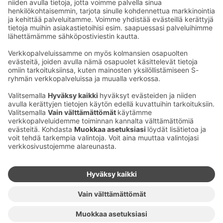
Sähköpostiosoitteet S-ryhmässä ovat muotoa
etunimi.sukunimi@sok.fi
Seuraa meitä
:
Muuta evästeasetuksia
Evästeinformaatio
S-ryhmän tietosuoja