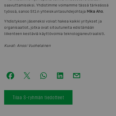
saavuttamiseksi. Yhdistimme voimamme tässä tärkeässä
työssä, sanoo St1:n yhteiskuntasuhdejohtaja
Mika Aho
.
Yhdistyksen jäseneksi voivat hakea kaikki yritykset ja
organisaatiot, jotka ovat sitoutuneita edistämään
liikenteen kestäviä käyttövoimia teknologianeutraalisti.
Kuvat
:
Anssi Vuohelainen
Tilaa S-ryhmän tiedotteet