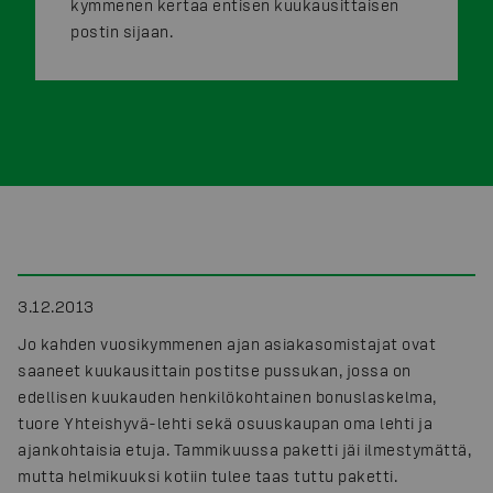
kymmenen kertaa entisen kuukausittaisen
postin sijaan.
3.12.2013
Jo kahden vuosikymmenen ajan asiakasomistajat ovat
saaneet kuukausittain postitse pussukan, jossa on
edellisen kuukauden henkilökohtainen bonuslaskelma,
tuore Yhteishyvä-lehti sekä osuuskaupan oma lehti ja
ajankohtaisia etuja. Tammikuussa paketti jäi ilmestymättä,
mutta helmikuuksi kotiin tulee taas tuttu paketti.