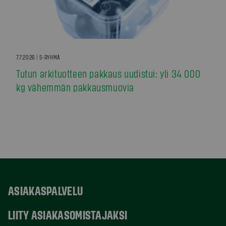
7.7.2026 | S-RYHMÄ
Tutun arkituotteen pakkaus uudistui: yli 34 000
kg vähemmän pakkausmuovia
ASIAKASPALVELU
LIITY ASIAKASOMISTAJAKSI