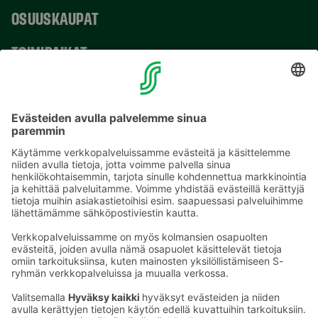
OSUUSKAUPAT
TOIMIPAIKAT
YHTEYSTIEDOT
Sähköpostiosoitteet S-ryhmässä ovat muotoa
etunimi.sukunimi@sok.fi
Seuraa meitä
: