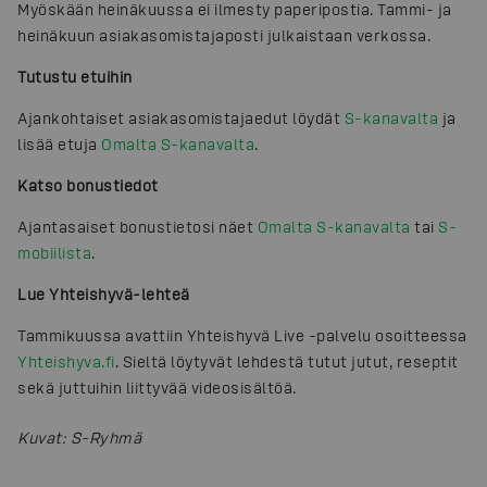
Myöskään heinäkuussa ei ilmesty paperipostia. Tammi- ja
heinäkuun asiakasomistajaposti julkaistaan verkossa.
Tutustu etuihin
Ajankohtaiset asiakasomistajaedut löydät
S-kanavalta
ja
lisää etuja
Omalta S-kanavalta
.
Katso bonustiedot
Ajantasaiset bonustietosi näet
Omalta S-kanavalta
tai
S-
mobiilista
.
Lue Yhteishyvä-lehteä
Tammikuussa avattiin Yhteishyvä Live -palvelu osoitteessa
Yhteishyva.fi
. Sieltä löytyvät lehdestä tutut jutut, reseptit
sekä juttuihin liittyvää videosisältöä.
Kuvat
:
S-Ryhmä