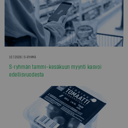
10.7.2026 | S-RYHMÄ
S-ryhmän tammi–kesäkuun myynti kasvoi
edellisvuodesta