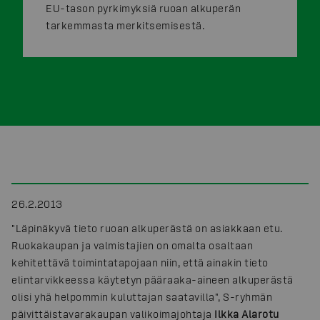
EU-tason pyrkimyksiä ruoan alkuperän
tarkemmasta merkitsemisestä.
26.2.2013
"Läpinäkyvä tieto ruoan alkuperästä on asiakkaan etu.
Ruokakaupan ja valmistajien on omalta osaltaan
kehitettävä toimintatapojaan niin, että ainakin tieto
elintarvikkeessa käytetyn pääraaka-aineen alkuperästä
olisi yhä helpommin kuluttajan saatavilla", S-ryhmän
päivittäistavarakaupan valikoimajohtaja
Ilkka Alarotu