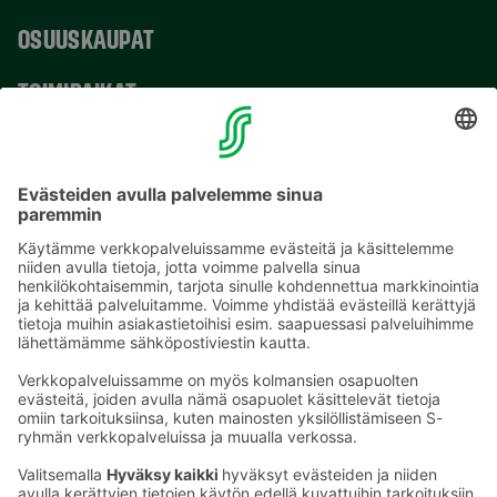
OSUUSKAUPAT
TOIMIPAIKAT
YHTEYSTIEDOT
Sähköpostiosoitteet S-ryhmässä ovat muotoa
etunimi.sukunimi@sok.fi
Seuraa meitä
: