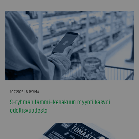
10.7.2026 | S-RYHMÄ
S-ryhmän tammi–kesäkuun myynti kasvoi
edellisvuodesta