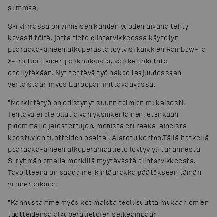
summaa.
S-ryhmässä on viimeisen kahden vuoden aikana tehty
kovasti töitä, jotta tieto elintarvikkeessa käytetyn
pääraaka-aineen alkuperästä löytyisi kaikkien Rainbow- ja
X-tra tuotteiden pakkauksista, vaikkei laki tätä
edellytäkään. Nyt tehtävä työ hakee laajuudessaan
vertaistaan myös Euroopan mittakaavassa.
"Merkintätyö on edistynyt suunnitelmien mukaisesti.
Tehtävä ei ole ollut aivan yksinkertainen, etenkään
pidemmälle jalostettujen, monista eri raaka-aineista
koostuvien tuotteiden osalta", Alarotu kertoo.
Tällä hetkellä
pääraaka-aineen alkuperämaatieto löytyy yli tuhannesta
S-ryhmän omalla merkillä myytävästä elintarvikkeesta.
Tavoitteena on saada merkintäurakka päätökseen tämän
vuoden aikana.
"Kannustamme myös kotimaista teollisuutta mukaan omien
tuotteidensa alkuperätietojen selkeämpään