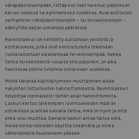
vähäpäästöisempään, riittää kun teet harkitun päätöksen
kerran viidessä tai kymmenessä vuodessa. Ruokaostosten
vaihtaminen vähäpäästöisempiin – tai terveellisempiin –
edellyttää paljon useampia päätöksiä.
Ravintolaskuri on kehitetty auttamaan yksilöitä ja
kotitalouksia, jotka ovat kiinnostuneita tekemään
ruokavaliostaan aikaisempaa terveellisempää. Vaikka
tietoa terveellisestä ruoasta olisi paljonkin, on aika
haastavaa pohtia tuhansia ostoksiaan vuodessa.
Minkä tahansa käyttäytymisen muuttaminen alkaa
nykyisten tottumusten hahmottamisesta. Ravintolaskuri
helpottaa olennaisesti tämän asian hahmottamista.
Laskuri kertoo tärkeimpien ravintoaineiden määrän
ostoksissa ja antaa samalla tietoa, mikä on hyvin ja mitä
ehkä voisi muuttaa. Samalla laskuri antaa tietoa siitä,
minkä elintarvikkeiden käyttöä lisäämällä ja minkä
vähentämällä muutokseen pääsee.