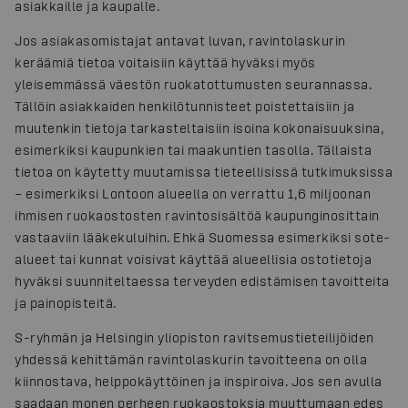
asiakkaille ja kaupalle.
Jos asiakasomistajat antavat luvan, ravintolaskurin
keräämiä tietoa voitaisiin käyttää hyväksi myös
yleisemmässä väestön ruokatottumusten seurannassa.
Tällöin asiakkaiden henkilötunnisteet poistettaisiin ja
muutenkin tietoja tarkasteltaisiin isoina kokonaisuuksina,
esimerkiksi kaupunkien tai maakuntien tasolla. Tällaista
tietoa on käytetty muutamissa tieteellisissä tutkimuksissa
– esimerkiksi Lontoon alueella on verrattu 1,6 miljoonan
ihmisen ruokaostosten ravintosisältöä kaupunginosittain
vastaaviin lääkekuluihin. Ehkä Suomessa esimerkiksi sote-
alueet tai kunnat voisivat käyttää alueellisia ostotietoja
hyväksi suunniteltaessa terveyden edistämisen tavoitteita
ja painopisteitä.
S-ryhmän ja Helsingin yliopiston ravitsemustieteilijöiden
yhdessä kehittämän ravintolaskurin tavoitteena on olla
kiinnostava, helppokäyttöinen ja inspiroiva. Jos sen avulla
saadaan monen perheen ruokaostoksia muuttumaan edes