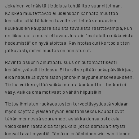
Jokainen voi näistä tiedoista tehdä itse suunnitelman.
Kaikkea muutettavaa ei useinkaan kannata muuttaa
kerralla, sillä tällainen tavoite voi tehdä seuraavien
kuukausien kauppareissuista tavallista rasittavampia, kun
on liikaa uutta muistettavaa. Jostain ”matalalla roikkuvista
hedelmistä” on hyvä aloittaa. Ravintolaskuri kertoo sitten
jatkuvasti, miten muutos on onnistunut.
Ravintolaskurin ainutlaatuisuus on automaattisesti
kerääntyvässä tiedossa. Ei tarvitse pitää ruokapäiväkirjaa,
eikä naputella syömisiään johonkin älypuhelinsovellukseen.
Tietoa voi kerryttää vaikka monta kuukautta – laskuri ei
väsy, vaikka oma motivaatio vähän hiipuisikin .
Tietoa ihmisten ruokaostosten terveellisyydestä voidaan
myös käyttää yleisen hyvän edistämiseksi. Kaupat ovat
tähän mennessä seuranneet asiakkaidensa ostoksia
voidakseen räätälöidä tarjouksia, jotka samalla tietysti
kasvattavat myyntiä. Tämä on eräänlainen win-win tilanne