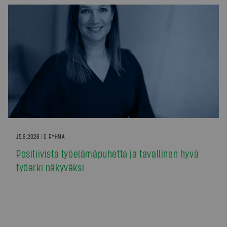
15.6.2026 | S-RYHMÄ
Positiivista työelämäpuhetta ja tavallinen hyvä
työarki näkyväksi