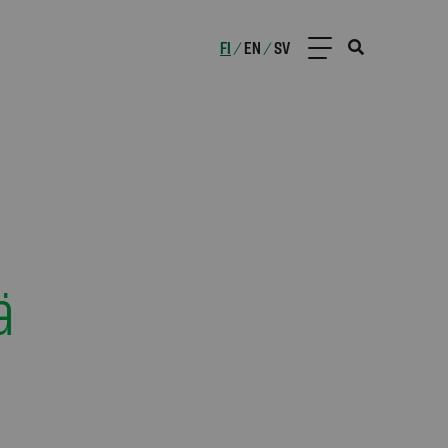
FI
EN
SV
/
/
ä