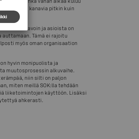
lättynyt, kuinka vähän aikaa kuluu
etaan muita kanavia pitkin kuin
 kesken on avoin ja asioista on
a auttamaan. Tämä ei rajoitu
elposti myös oman organisaation
 on hyvin monipuolista ja
tta muutosprosessin alkuvaihe.
erämpää, niin silti on paljon
n, miten meillä SOK:lla tehdään
iä liiketoimintojen käyttöön. Lisäksi
ytettyä ahkerasti.