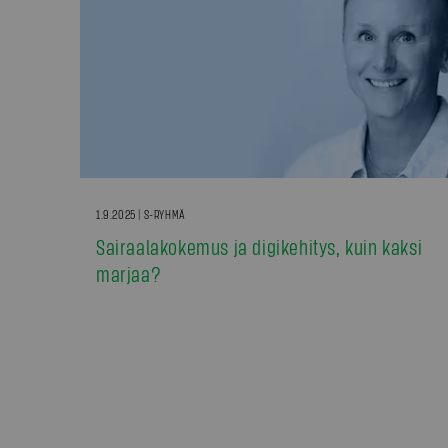
1.9.2025 | S-RYHMÄ
Sairaalakokemus ja digikehitys, kuin kaksi
marjaa?