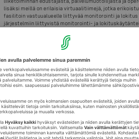
liiketoiminnan edustajasta, palvelumuotoilijasta ja ope
lisäksi meillä on erilaisia virtuaalitiimejä, jotka erikoist
fasilitoin vastuualueelle liittyvää monitorointi ja lokitus
järjestelmiin liittyvistä monitorointi- ja lokituskäytänte
Meillä on myös ITD-organisaatiotasoisia virtuaalitiimej
sovitaan kehitysmenetelmien parhaista käytännöistä tai
valvonta- ja lokihallinta-alustapalveluja. Näihin on mahd
tapa vaikuttaa, miten meillä tehdään asioita ja oppia sa
Monipuolista työtä hyvässä työyhteisössä
Työpäivät ovat monipuolisia, ja totta kai tässä roolissa
paljon operatiivista seurantaa, mutta myös paljon palvel
kehittämistä. Kehittämistä teemme yleensä workshoppie
riippuen tilanteesta. Työkavereilta saa aina sparrausapu
kanssa yksin eteenpäin.
Lisäksi on mahdollisuus käydä kentällä tutustumassa j
ja ratkaisut toimivat. Itse kävin tutustumassa melko pi