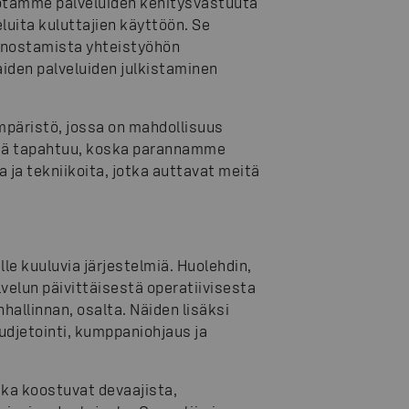
 otamme palveluiden kehitysvastuuta
ita kuluttajien käyttöön. Se
anostamista yhteistyöhön
aiden palveluiden julkistaminen
ympäristö, jossa on mahdollisuus
stä tapahtuu, koska parannamme
ja tekniikoita, jotka auttavat meitä
e kuuluvia järjestelmiä. Huolehdin,
velun päivittäisestä operatiivisesta
hallinnan, osalta. Näiden lisäksi
udjetointi, kumppaniohjaus ja
ka koostuvat devaajista,