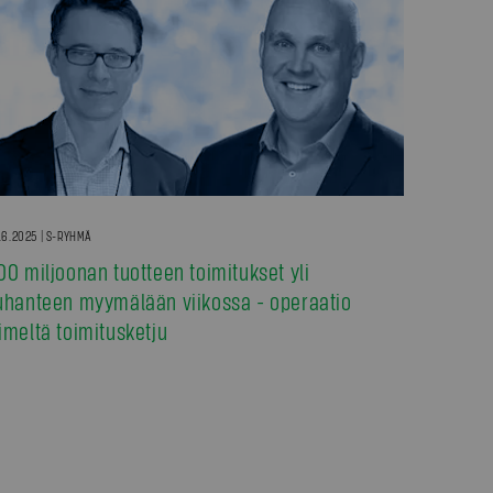
.6.2025 | S-RYHMÄ
00 miljoonan tuotteen toimitukset yli
uhanteen myymälään viikossa - operaatio
imeltä toimitusketju