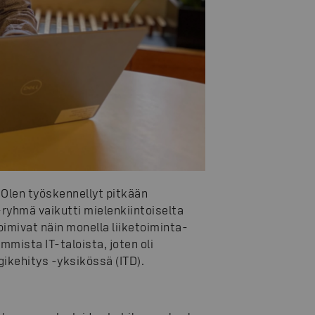
 Olen työskennellyt pitkään
S-ryhmä vaikutti mielenkiintoiselta
oimivat näin monella liiketoiminta-
mista IT-taloista, joten oli
gikehitys -yksikössä (ITD).