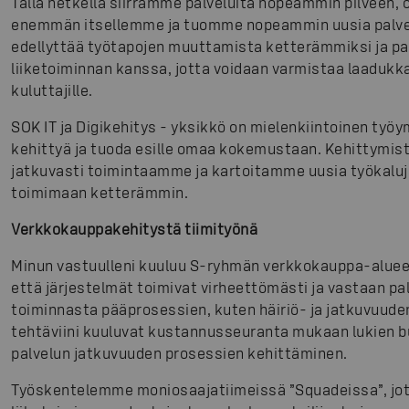
Tällä hetkellä siirrämme palveluita nopeammin pilveen,
enemmän itsellemme ja tuomme nopeammin uusia palvelu
edellyttää työtapojen muuttamista ketterämmiksi ja p
liiketoiminnan kanssa, jotta voidaan varmistaa laadukk
kuluttajille.
SOK IT ja Digikehitys - yksikkö on mielenkiintoinen työ
kehittyä ja tuoda esille omaa kokemustaan. Kehittymi
jatkuvasti toimintaamme ja kartoitamme uusia työkaluja 
toimimaan ketterämmin.
Verkkokauppakehitystä tiimityönä
Minun vastuulleni kuuluu S-ryhmän verkkokauppa-alueell
että järjestelmät toimivat virheettömästi ja vastaan pal
toiminnasta pääprosessien, kuten häiriö- ja jatkuvuuden
tehtäviini kuuluvat kustannusseuranta mukaan lukien b
palvelun jatkuvuuden prosessien kehittäminen.
Työskentelemme moniosaajatiimeissä ”Squadeissa”, jot