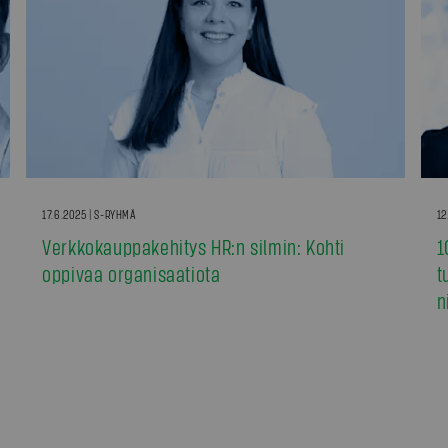
17.6.2025 | S-RYHMÄ
12
Verkkokauppakehitys HR:n silmin: Kohti
1
oppivaa organisaatiota
t
n