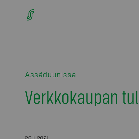
Ässäduunissa
Verkkokaupan tu
26.1.2021