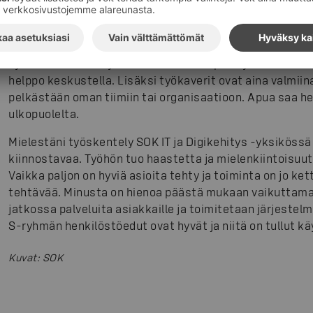
ruoan keräilyyn myymälässä. Olen myös positiivisesti yl
sähköpostien kirjoittamiseen. Hyvinkin usein asiat hoid
sähköpostin kautta.
Työkavereita on myös kehuttava. Ilmapiiri työkavereiden
helppo keskustella. Lisäksi työkaverit ovat aina valmiin
pelkästään oman tiimiin tai organisaatioon. Apua saa h
ulkopuolelta.
Mielestäni työskentely SOK IT ja Digikehitys -yksikössä
kiinnostavaa. Työhön tuo haastetta ja mielenkiintoisuu
Vaikka paljon on hyviä asioita tehty ja toiminta on jo kett
tehtävää. Minusta on hienoa päästä mukaan vaikuttamaa
jatkossa palveluita asiakkaille ja toimitetaan järjestelm
S-ryhmän henkilöstöedut ovat hyvät ja niitä on tullut kä
Kuvat
:
SOK