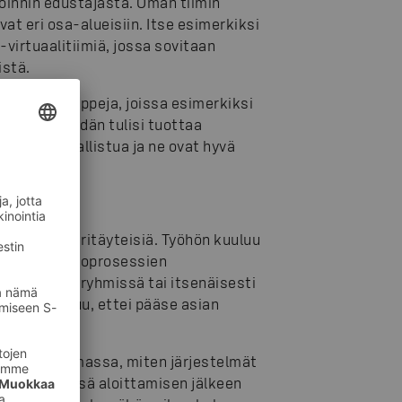
roinnin edustajasta. Oman tiimin
uvat eri osa-alueisiin. Itse esimerkiksi
 -virtuaalitiimiä, jossa sovitaan
istä.
ä ja workshoppeja, joissa esimerkiksi
 miten meidän tulisi tuottaa
ollisuus osallistua ja ne ovat hyvä
malla uutta.
 myös palaveritäyteisiä. Työhön kuuluu
un ja ylläpitoprosessien
n kautta, ryhmissä tai itsenäisesti
a, jos tuntuu, ettei pääse asian
a havainnoimassa, miten järjestelmät
an tehtävässä aloittamisen jälkeen