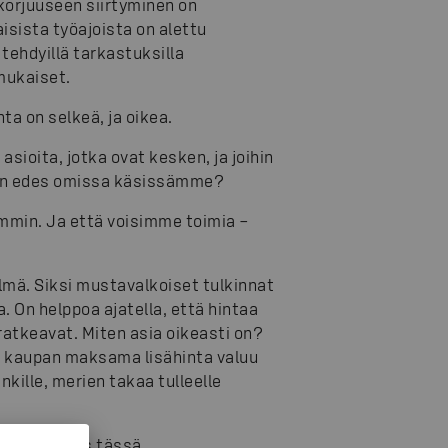
korjuuseen siirtyminen on
isista työajoista on alettu
tehdyillä tarkastuksilla
nmukaiset.
ta on selkeä, ja oikea.
sioita, jotka ovat kesken, ja joihin
aan edes omissa käsissämme?
mmin. Ja että voisimme toimia –
mä. Siksi mustavalkoiset tulkinnat
. On helppoa ajatella, että hintaa
ratkeavat. Miten asia oikeasti on?
a kaupan maksama lisähinta valuu
nkille, merien takaa tulleelle
kä vaikutus tässä