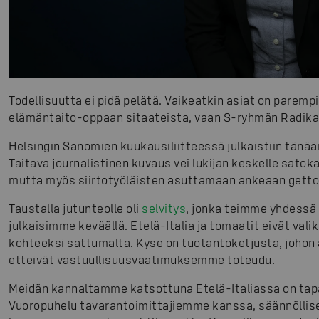
Todellisuutta ei pidä pelätä. Vaikeatkin asiat on parempi
elämäntaito-oppaan sitaateista, vaan S-ryhmän Radikaa
Helsingin Sanomien kuukausiliitteessä julkaistiin tänään
Taitava journalistinen kuvaus vei lukijan keskelle satokau
mutta myös siirtotyöläisten asuttamaan ankeaan getto
Taustalla jutunteolle oli
selvitys
, jonka teimme yhdessä 
julkaisimme keväällä. Etelä-Italia ja tomaatit eivät v
kohteeksi sattumalta. Kyse on tuotantoketjusta, johon a
etteivät vastuullisuusvaatimuksemme toteudu.
Meidän kannaltamme katsottuna Etelä-Italiassa on tapa
Vuoropuhelu tavarantoimittajiemme kanssa, säännölliset 