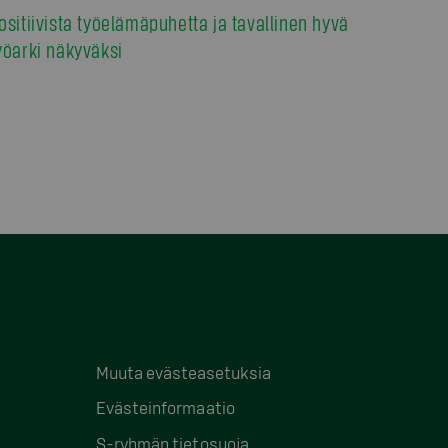
ositiivista työelämäpuhetta ja tavallinen hyvä
yöarki näkyväksi
Muuta evästeasetuksia
Evästeinformaatio
S-ryhmän tietosuoja