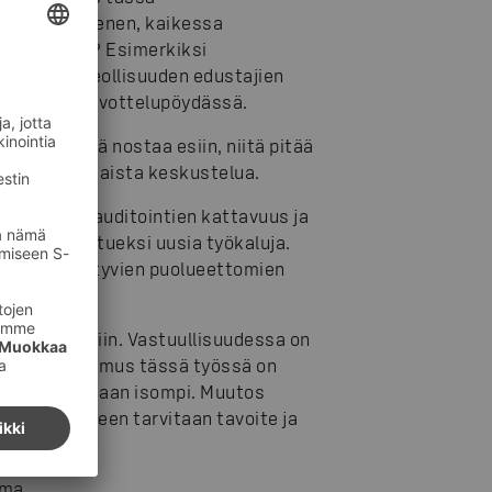
kaavassa pienen, kaikessa
töksillä on? Esimerkiksi
ijöiden ja teollisuuden edustajien
tajat ovat neuvottelupöydässä.
kohtia pitää nostaa esiin, niitä pitää
ää, faktapohjaista keskustelua.
ttajiemme auditointien kattavuus ja
vä työmme tueksi uusia työkaluja.
-malliin liittyvien puolueettomien
nskoja tiskiin. Vastuullisuudessa on
 vuoden kokemus tässä työssä on
osti olla kokoaan isompi. Muutos
en. Sen jälkeen tarvitaan tavoite ja
lma.