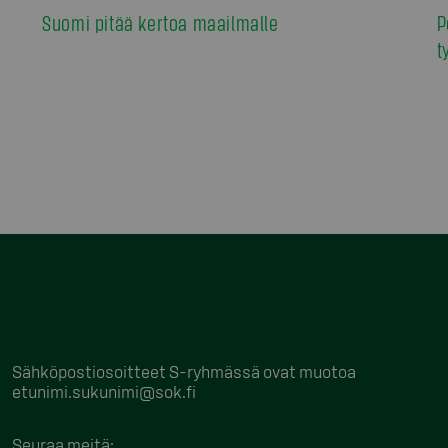
Suomi pitää kertoa maailmalle
P
t
Sähköpostiosoitteet S-ryhmässä ovat muotoa
etunimi.sukunimi@sok.fi
Seuraa meitä
: