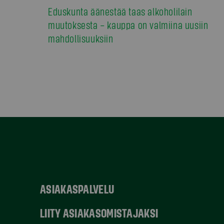
Eduskunta äänestää taas alkoholilain
muutoksesta – kauppa on valmiina uusiin
mahdollisuuksiin
ASIAKASPALVELU
LIITY ASIAKASOMISTAJAKSI