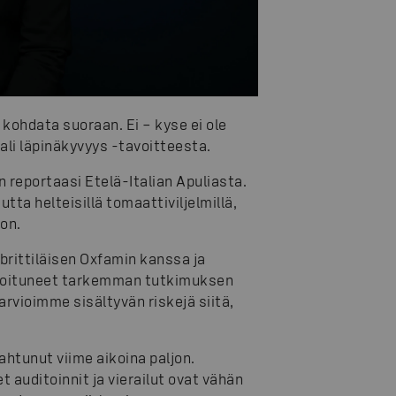
 kohdata suoraan. Ei – kyse ei ole
li läpinäkyvyys -tavoitteesta.
 reportaasi Etelä-Italian Apuliasta.
tta helteisillä tomaattiviljelmillä,
on.
brittiläisen Oxfamin kanssa ja
alikoituneet tarkemman tutkimuksen
rvioimme sisältyvän riskejä siitä,
htunut viime aikoina paljon.
auditoinnit ja vierailut ovat vähän