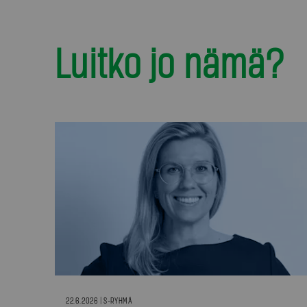
Luitko jo nämä?
22.6.2026 | S-RYHMÄ