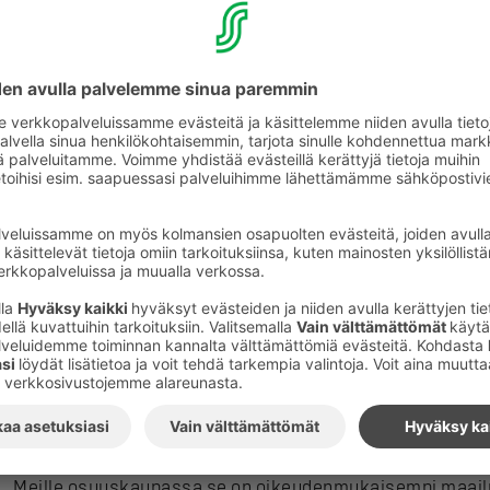
maailmanlaajuisessa ketjussa meidän, maailman mitta
volyymissa promilleja edustavan ostajan isoillakaan pää
tomaattimurskan kohdalla tomaatin hinta sovitaan viljel
välillä vuosittain. Siis jo, ennen kuin kansainväliset os
Helppoja ja varmoja vastauksia on vähän. Juuri siksi kipu
tutkia objektiivisesti ja käydä jatkuvaa, eteenpäin viev
Toki meidänkin pitää tehdä parhaamme ja varmistaa tuo
tulokset entistä paremmin. Lisäksi meidän on kehitettä
Yksi esimerkki niistä on juuri Radikaalin läpinäkyvyyden 
tutkimusten teettäminen.
Vaikka maailma on monimutkainen, ei se ole syy lyödä ha
kyse ennen kaikkea tahdosta ja tavoitteista. Lähes 20
opettanut, että näissä asioissa pienikin toimija voi aid
lähtee aina siitä, että uskallamme tunnistaa todellisuud
tekoja.
Meille osuuskaupassa se on oikeudenmukaisempi maai