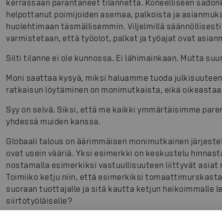
kerrassaan parantaneet tilannetta. Koneelliseen sadon
helpottanut poimijoiden asemaa, palkoista ja asianmuka
huolehtimaan täsmällisemmin. Viljelmillä säännöllisesti 
varmistetaan, että työolot, palkat ja työajat ovat asia
Silti tilanne ei ole kunnossa. Ei lähimainkaan. Mutta suun
Moni saattaa kysyä, miksi haluamme tuoda julkisuuteen a
ratkaisun löytäminen on monimutkaista, eikä oikeast
Syy on selvä. Siksi, että me kaikki ymmärtäisimme pare
yhdessä muiden kanssa.
Globaali talous on äärimmäisen monimutkainen järjestel
ovat usein vääriä. Yksi esimerkki on keskustelu hinnasta
nostamalla esimerkiksi vastuullisuuteen liittyvät asiat 
Toimiiko ketju niin, että esimerkiksi tomaattimurskast
suoraan tuottajalle ja sitä kautta ketjun heikoimmalle le
siirtotyöläiselle?
Kuka hintatason päättää? Missä päätös tehdään? Ja mi