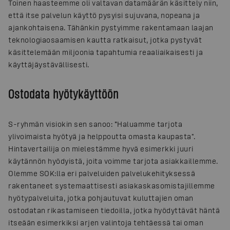
Toinen haasteemme oli valtavan datamäärän käsittely niin,
että itse palvelun käyttö pysyisi sujuvana, nopeana ja
ajankohtaisena. Tähänkin pystyimme rakentamaan laajan
teknologiaosaamisen kautta ratkaisut, jotka pystyvät
käsittelemään miljoonia tapahtumia reaaliaikaisesti ja
käyttäjäystävällisesti.
Ostodata hyötykäyttöön
S-ryhmän visiokin sen sanoo: ”Haluamme tarjota
ylivoimaista hyötyä ja helppoutta omasta kaupasta".
Hintavertailija on mielestämme hyvä esimerkki juuri
käytännön hyödyistä, joita voimme tarjota asiakkaillemme.
Olemme SOK:lla eri palveluiden palvelukehityksessä
rakentaneet systemaattisesti asiakaskasomistajillemme
hyötypalveluita, jotka pohjautuvat kuluttajien oman
ostodatan rikastamiseen tiedoilla, jotka hyödyttävät häntä
itseään esimerkiksi arjen valintoja tehtäessä tai oman