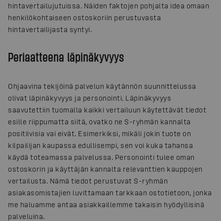
hintavertailujutuissa. Näiden faktojen pohjalta idea omaan
henkilökohtaiseen ostoskoriin perustuvasta
hintavertailijasta syntyi.
Periaatteena läpinäkyvyys
Ohjaavina tekijöinä palvelun käytännön suunnittelussa
olivat läpinäkyvyys ja personointi. Läpinäkyvyys
saavutettiin tuomalla kaikki vertailuun käytettävät tiedot
esille riippumatta siitä, ovatko ne S-ryhmän kannalta
positiivisia vai eivät. Esimerkiksi, mikäli jokin tuote on
kilpailijan kaupassa edullisempi, sen voi kuka tahansa
käydä toteamassa palvelussa. Personointi tulee oman
ostoskorin ja käyttäjän kannalta relevanttien kauppojen
vertailusta. Nämä tiedot perustuvat S-ryhmän
asiakasomistajien luvittamaan tarkkaan ostotietoon, jonka
me haluamme antaa asiakkaillemme takaisin hyödyllisinä
palveluina.