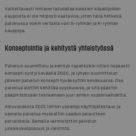
Valitettavasti hintavertailudataa kaikkien kilpailijoiden
kaupoista ei ole helposti saatavilla, joten tällä hetkellä
palvelussa voikin vertailla vain S-ryhmän ja K-ryhmän
kauppoja.
Konseptointia ja kehitystä yhteistyössä
Palvelun suunnittelu ja kehitys tapahtuikin sitten nopeasti:
konsepti syntyi keväällä 2020, ja lyhyen suunnittelun
jälkeen palvelun konsepti hyväksyttiin kesäkuussa. Itse
palvelua alettiin kehittää syyskuussa, ja sitä päästiin
pääpiirteissään testaamaan juuri ennen vuodenvaihdetta.
Alkuvuodesta 2021 tehtiin useampi käyttäjätestaus ja
samalla palvelua muokattiin saadun palautteen
perusteella. Samalla varmistettiin palvelun
julkaisukelpoisuus ja viestintä.