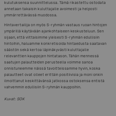
kulutuksensa suunnittelussa. Tämä rikastettu ostodata
annetaan takaisin kuluttajalle avoimesti ja helposti
ymmärrettävässä muodossa.
Hintavertailija on myös S-ryhmän vastaus ruoan hintojen
ympärillä käytävään ajankohtaiseen keskusteluun. Sen
sijaan, että viittaisimme yleisesti S-ryhmän edullisiin
hintoihin, haluamme konkretisoida hintaedusta saatavan
säästön sekä kertoa läpinäkyvästi kuluttajalle
relevanttien kauppojen hintatason. Tähän mennessä
saatujen palautteiden perusteella voimme sanoa
onnistuneemme näissä tavoitteissamme hyvin, koska
palautteet ovat olleet erittäin positiivisia ja moni onkin
ilmoittanut keskittävänsä jatkossa ostoksensa entistä
vahvemmin edullisiin S-ryhmän kauppoihin.
Kuvat
:
SOK