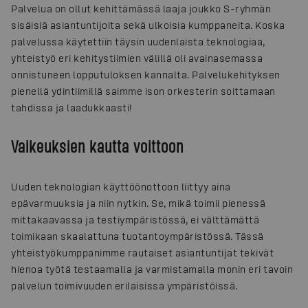
Palvelua on ollut kehittämässä laaja joukko S-ryhmän
sisäisiä asiantuntijoita sekä ulkoisia kumppaneita. Koska
palvelussa käytettiin täysin uudenlaista teknologiaa,
yhteistyö eri kehitystiimien välillä oli avainasemassa
onnistuneen lopputuloksen kannalta. Palvelukehityksen
pienellä ydintiimillä saimme ison orkesterin soittamaan
tahdissa ja laadukkaasti!
Vaikeuksien kautta voittoon
Uuden teknologian käyttöönottoon liittyy aina
epävarmuuksia ja niin nytkin. Se, mikä toimii pienessä
mittakaavassa ja testiympäristössä, ei välttämättä
toimikaan skaalattuna tuotantoympäristössä. Tässä
yhteistyökumppanimme rautaiset asiantuntijat tekivät
hienoa työtä testaamalla ja varmistamalla monin eri tavoin
palvelun toimivuuden erilaisissa ympäristöissä.