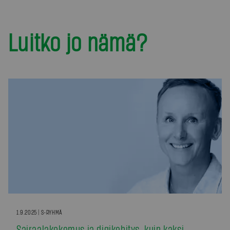
Luitko jo nämä?
1.9.2025 | S-RYHMÄ
Sairaalakokemus ja digikehitys, kuin kaksi