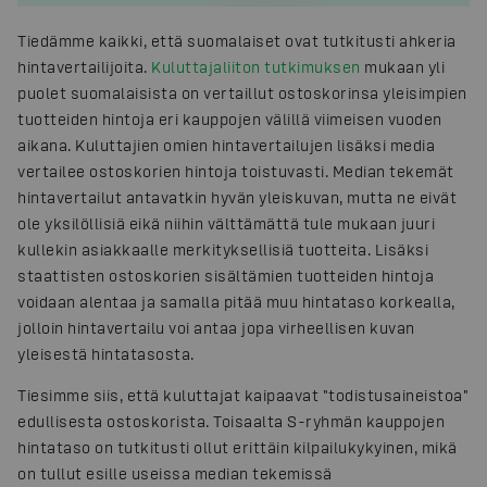
Tiedämme kaikki, että suomalaiset ovat tutkitusti ahkeria
hintavertailijoita.
Kuluttajaliiton tutkimuksen
mukaan yli
puolet suomalaisista on vertaillut ostoskorinsa yleisimpien
tuotteiden hintoja eri kauppojen välillä viimeisen vuoden
aikana. Kuluttajien omien hintavertailujen lisäksi media
vertailee ostoskorien hintoja toistuvasti. Median tekemät
hintavertailut antavatkin hyvän yleiskuvan, mutta ne eivät
ole yksilöllisiä eikä niihin välttämättä tule mukaan juuri
kullekin asiakkaalle merkityksellisiä tuotteita. Lisäksi
staattisten ostoskorien sisältämien tuotteiden hintoja
voidaan alentaa ja samalla pitää muu hintataso korkealla,
jolloin hintavertailu voi antaa jopa virheellisen kuvan
yleisestä hintatasosta.
Tiesimme siis, että kuluttajat kaipaavat "todistusaineistoa"
edullisesta ostoskorista. Toisaalta S-ryhmän kauppojen
hintataso on tutkitusti ollut erittäin kilpailukykyinen, mikä
on tullut esille useissa median tekemissä