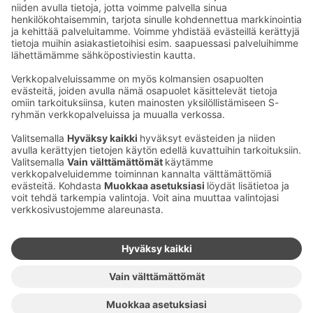
Sähköpostiosoitteet S-ryhmässä ovat muotoa
etunimi.sukunimi@sok.fi
Seuraa meitä
:
Muuta evästeasetuksia
Evästeinformaatio
S-ryhmän tietosuoja