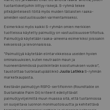
tuotantoketjuihin liittyy riskejä. S-ryhmä tekee
pitkäjänteisesti töitä myös muiden tällaisten raaka-
aineiden vastuullisuuden varmentamiseksi.
Esimerkiksi myös kaikki S-ryhmän omien merkkien
tuotteissa käytetty palmuöljy on vastuullisuussertifioitua.
Palmuöljyä käytetään raaka-aineena esimerkiksi joissakin
kekseissä ja leivonnaisissa.
”Palmuöljyä käytetään elintarvikkeissa useiden hyvien
ominaisuuksien, kuten neutraalin maun ja
huoneenlämmössä puolikiinteän koostumuksen vuoksi”,
taustoittaa tuotelaatupäällikkö
Juulia Latikka
S-ryhmän
marketkaupasta.
Kestävän palmuöljyn RSPO-sertifioinnin (Roundtable on
Sustainable Palm Oil) kriteerit edellyttävät
palmuöljyviljelmiltä muun muassa sitä, että tuotannossa
on suojeltava luonnon monimuotoisuutta ja kehitettävä