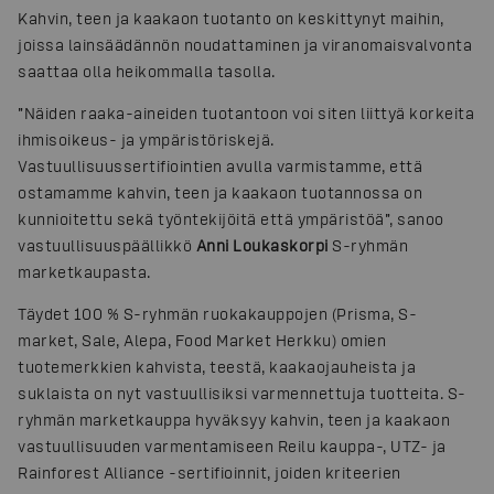
Kahvin, teen ja kaakaon tuotanto on keskittynyt maihin,
joissa lainsäädännön noudattaminen ja viranomaisvalvonta
saattaa olla heikommalla tasolla.
”Näiden raaka-aineiden tuotantoon voi siten liittyä korkeita
ihmisoikeus- ja ympäristöriskejä.
Vastuullisuussertifiointien avulla varmistamme, että
ostamamme kahvin, teen ja kaakaon tuotannossa on
kunnioitettu sekä työntekijöitä että ympäristöä”, sanoo
vastuullisuuspäällikkö
Anni Loukaskorpi
S-ryhmän
marketkaupasta.
Täydet 100 % S-ryhmän ruokakauppojen (Prisma, S-
market, Sale, Alepa, Food Market Herkku) omien
tuotemerkkien kahvista, teestä, kaakaojauheista ja
suklaista on nyt vastuullisiksi varmennettuja tuotteita. S-
ryhmän marketkauppa hyväksyy kahvin, teen ja kaakaon
vastuullisuuden varmentamiseen Reilu kauppa-, UTZ- ja
Rainforest Alliance -sertifioinnit, joiden kriteerien