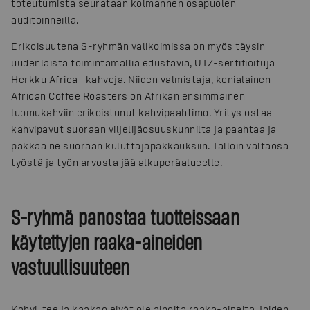
toteutumista seurataan kolmannen osapuolen
auditoinneilla.
Erikoisuutena S-ryhmän valikoimissa on myös täysin
uudenlaista toimintamallia edustavia, UTZ-sertifioituja
Herkku Africa -kahveja. Niiden valmistaja, kenialainen
African Coffee Roasters on Afrikan ensimmäinen
luomukahviin erikoistunut kahvipaahtimo. Yritys ostaa
kahvipavut suoraan viljelijäosuuskunnilta ja paahtaa ja
pakkaa ne suoraan kuluttajapakkauksiin. Tällöin valtaosa
työstä ja työn arvosta jää alkuperäalueelle.
S-ryhmä panostaa tuotteissaan
käytettyjen raaka-aineiden
vastuullisuuteen
Kahvi, tee ja kaakao eivät ole ainoita raaka-aineita, joiden