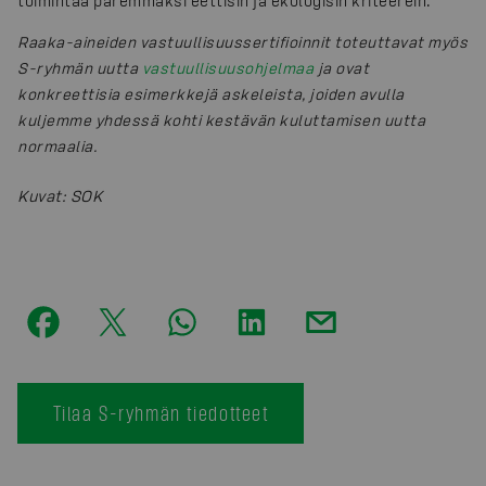
toimintaa paremmaksi eettisin ja ekologisin kriteerein.
Raaka-aineiden vastuullisuussertifioinnit toteuttavat myös
S-ryhmän uutta
vastuullisuusohjelmaa
ja ovat
konkreettisia esimerkkejä askeleista, joiden avulla
kuljemme yhdessä kohti kestävän kuluttamisen uutta
normaalia.
Kuvat
:
SOK
Tilaa S-ryhmän tiedotteet