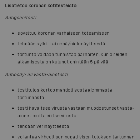
Lisätietoa koronan kotitesteistä:
Antigeenitesti
soveltuu koronan varhaiseen toteamiseen
tehdään sylki- tai nenä/nielunäytteestä
tartunta voidaan tunnistaa parhaiten, kun oireiden
alkamisesta on kulunut enintään 5 päivää
Antibody- eli vasta-ainetesti
testitulos kertoo mahdollisesta aiemmasta
tartunnasta
testi havaitsee virusta vastaan muodostuneet vasta-
aineet mutta ei itse virusta
tehdään verinäytteestä
voi antaa virheellisen negatiivisen tuloksen tartunnan