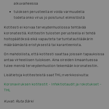
alkuvaiheessa
tuloksen perusteella ei voida varmuudella
todeta onko virus jo poistunut elimistöstä
Kotitesti ei korvaa terveydenhuollossa tehtävää
koronatestiä. Kotitestin tulosten perusteella ei tehdä
hoitopäätöksiä eikä vapauteta tartuntatautilääkärin
määräämästä eristyksestä tai karanteenista.
On mahdollista, että kotitesti saattaa joissain tapauksissa
antaa virheellisen tuloksen. Aina oireiden ilmaantuessa
tulee mennä terveydenhuollon tekemään koronatestiin.
Lisätietoja kotitesteistä saat THL:n verkkosivulta:
Koronaviruksen kotitestit - Infektiotaudit ja rokotukset -
THL
Kuvat
:
Ruta Särki