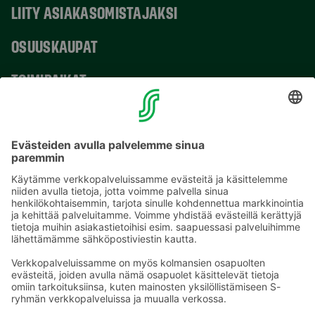
LIITY ASIAKASOMISTAJAKSI
OSUUSKAUPAT
TOIMIPAIKAT
YHTEYSTIEDOT
Sähköpostiosoitteet S-ryhmässä ovat muotoa
etunimi.sukunimi@sok.fi
Seuraa meitä
: