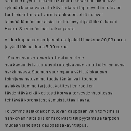
saamme myyntiin todennäköisesti kesäkuun aikana. S-
ryhmän laadunvalvonta käy tarkasti läpi myyntiin tulevien
tuotteiden taustat varmistaakseen, että ne ovat
lainsäädännön mukaisia, kertoo myyntipäällikkö Juhani
Haara S-ryhmän marketkaupasta.
Viiden kappaleen antigeenitestipaketti maksaa 29,99 euroa
ja yksittäispakkaus 5,99 euroa.
- Suomessa koronan kotitestaus ei ole
osa kansallista testausstrategiaa vaan kuluttajien omassa
harkinnassa. Suomen suurimpana vähittäiskaupan
toimijana haluamme tuoda tämän vaihtoehdon
asiakkaillemme tarjolle. Kotitestien rooli on
täydentävä eikä kotitesti korvaa terveydenhuollossa
tehtävää koronatestiä, muistuttaa Haara.
Toivomme asiakkaiden tulevan kauppaan vain terveinä ja
hankkivan näitä siis ennakoivasti tai pyytämällä tarpeen
mukaan läheisiltä kauppassakäyntiapua.