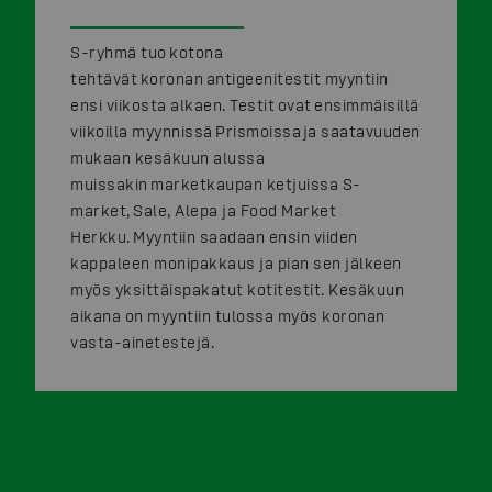
S-ryhmä tuo kotona
tehtävät koronan antigeenitestit myyntiin
ensi viikosta alkaen. Testit ovat ensimmäisillä
viikoilla myynnissä Prismoissa ja saatavuuden
mukaan kesäkuun alussa
muissakin marketkaupan ketjuissa S-
market, Sale, Alepa ja Food Market
Herkku. Myyntiin saadaan ensin viiden
kappaleen monipakkaus ja pian sen jälkeen
myös yksittäispakatut kotitestit. Kesäkuun
aikana on myyntiin tulossa myös koronan
vasta-ainetestejä.