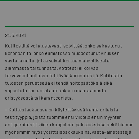
21.5.2021
Kotitestillä voi alustavasti selvittää, onko sairastunut
koronaan tai onko elimistössä muodostunut viruksen
vasta-aineita, jotka voivat kertoa mahdollisesta
aiemmasta tartunnasta. Kotitesti ei korvaa
terveydenhuollossa tehtävää koronatestiä. Kotitestin
tulosten perusteella ei tehdä hoitopäätöksiä eikä
vapauteta tartuntatautilääkärin määräämästä
eristyksestä tai karanteenista.
- Kotitestauksessa on käytettävissä kahta erilaista
testityyppiä, joista tuomme ensi viikolla ensin myyntiin
antigeenitestit viiden kappaleen pakkauksissa sekä hieman
myöhemmin myös yksittäispakkauksina. Vasta-ainetestejä