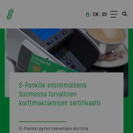
FI
EN
SV
/
/
S-Pankille ensimmäisenä
Suomessa turvallisen
korttimaksamisen sertifikaatti
S-Pankki pyrkii tekemään kortilla