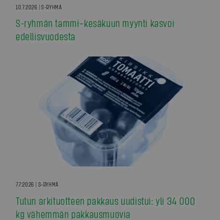
10.7.2026 | S-RYHMÄ
S-ryhmän tammi–kesäkuun myynti kasvoi
edellisvuodesta
7.7.2026 | S-RYHMÄ
Tutun arkituotteen pakkaus uudistui: yli 34 000
kg vähemmän pakkausmuovia