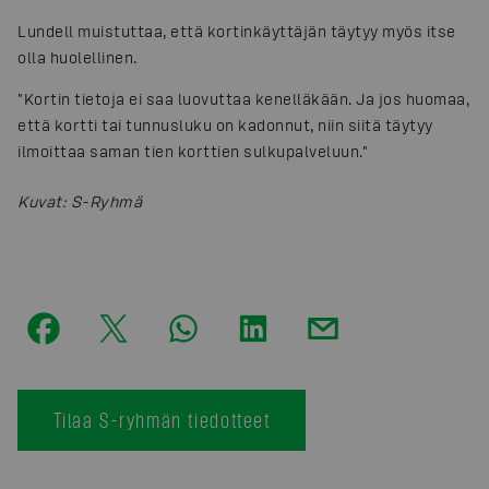
Lundell muistuttaa, että kortinkäyttäjän täytyy myös itse
olla huolellinen.
"Kortin tietoja ei saa luovuttaa kenelläkään. Ja jos huomaa,
että kortti tai tunnusluku on kadonnut, niin siitä täytyy
ilmoittaa saman tien korttien sulkupalveluun."
Kuvat
:
S-Ryhmä
Tilaa S-ryhmän tiedotteet