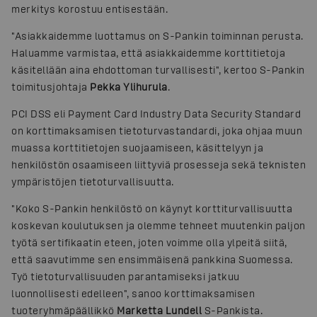
merkitys korostuu entisestään.
"Asiakkaidemme luottamus on S-Pankin toiminnan perusta.
Haluamme varmistaa, että asiakkaidemme korttitietoja
käsitellään aina ehdottoman turvallisesti", kertoo S-Pankin
toimitusjohtaja
Pekka Ylihurula
.
PCI DSS eli Payment Card Industry Data Security Standard
on korttimaksamisen tietoturvastandardi, joka ohjaa muun
muassa korttitietojen suojaamiseen, käsittelyyn ja
henkilöstön osaamiseen liittyviä prosesseja sekä teknisten
ympäristöjen tietoturvallisuutta.
"Koko S-Pankin henkilöstö on käynyt korttiturvallisuutta
koskevan koulutuksen ja olemme tehneet muutenkin paljon
työtä sertifikaatin eteen, joten voimme olla ylpeitä siitä,
että saavutimme sen ensimmäisenä pankkina Suomessa.
Työ tietoturvallisuuden parantamiseksi jatkuu
luonnollisesti edelleen", sanoo korttimaksamisen
tuoteryhmäpäällikkö
Marketta Lundell
S-Pankista.