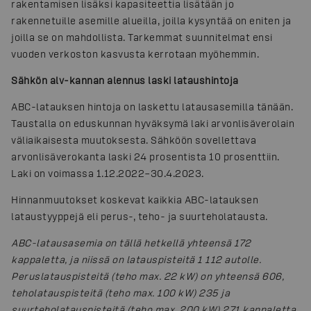
rakentamisen lisäksi kapasiteettia lisätään jo
rakennetuille asemille alueilla, joilla kysyntää on eniten ja
joilla se on mahdollista. Tarkemmat suunnitelmat ensi
vuoden verkoston kasvusta kerrotaan myöhemmin.
Sähkön alv-kannan alennus laski lataushintoja
ABC-latauksen hintoja on laskettu latausasemilla tänään.
Taustalla on eduskunnan hyväksymä laki arvonlisäverolain
väliaikaisesta muutoksesta. Sähköön sovellettava
arvonlisäverokanta laski 24 prosentista 10 prosenttiin.
Laki on voimassa 1.12.2022–30.4.2023.
Hinnanmuutokset koskevat kaikkia ABC-latauksen
lataustyyppejä eli perus-, teho- ja suurteholatausta.
ABC-latausasemia on tällä hetkellä yhteensä 172
kappaletta, ja niissä on latauspisteitä 1 112 autolle.
Peruslatauspisteitä (teho max. 22 kW) on yhteensä 606,
teholatauspisteitä (teho max. 100 kW) 235 ja
suurteholatauspisteitä (teho max. 200 kW) 271 kappaletta.