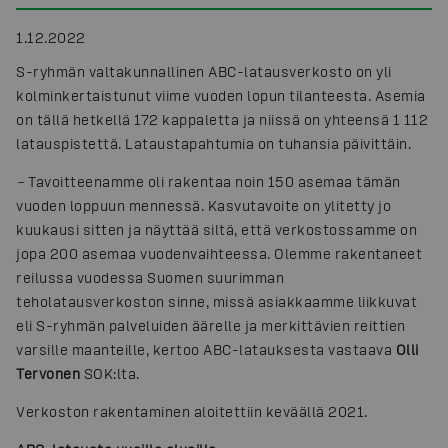
1.12.2022
S-ryhmän valtakunnallinen ABC-latausverkosto on yli
kolminkertaistunut viime vuoden lopun tilanteesta. Asemia
on tällä hetkellä 172 kappaletta ja niissä on yhteensä 1 112
latauspistettä. Lataustapahtumia on tuhansia päivittäin.
–
Tavoitteenamme oli rakentaa noin 150 asemaa tämän
vuoden loppuun mennessä. Kasvutavoite on ylitetty jo
kuukausi sitten ja näyttää siltä, että verkostossamme on
jopa 200 asemaa vuodenvaihteessa. Olemme rakentaneet
reilussa vuodessa Suomen suurimman
teholatausverkoston sinne, missä asiakkaamme liikkuvat
eli S-ryhmän palveluiden äärelle ja merkittävien reittien
varsille maanteille, kertoo ABC-latauksesta vastaava
Olli
Tervonen
SOK:lta.
Verkoston rakentaminen aloitettiin keväällä 2021.