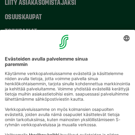
LIITY ASIAKASOMISTAJAKSI
OSUUSKAUPAT
TOIMIPAIKAT
YHTEYSTIEDOT
Sähköpostiosoitteet S-ryhmässä ovat muotoa
etunimi.sukunimi@sok.fi
Seuraa meitä
: