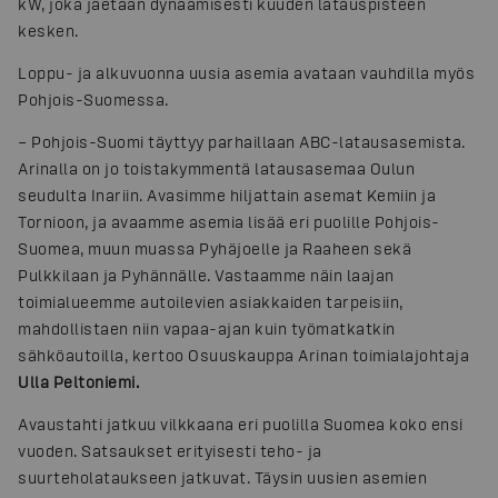
kW, joka jaetaan dynaamisesti kuuden latauspisteen
kesken.
Loppu- ja alkuvuonna uusia asemia avataan vauhdilla myös
Pohjois-Suomessa.
– Pohjois-Suomi täyttyy parhaillaan ABC-latausasemista.
Arinalla on jo toistakymmentä latausasemaa Oulun
seudulta Inariin. Avasimme hiljattain asemat Kemiin ja
Tornioon, ja avaamme asemia lisää eri puolille Pohjois-
Suomea, muun muassa Pyhäjoelle ja Raaheen sekä
Pulkkilaan ja Pyhännälle. Vastaamme näin laajan
toimialueemme autoilevien asiakkaiden tarpeisiin,
mahdollistaen niin vapaa-ajan kuin työmatkatkin
sähköautoilla, kertoo Osuuskauppa Arinan toimialajohtaja
Ulla Peltoniemi.
Avaustahti jatkuu vilkkaana eri puolilla Suomea koko ensi
vuoden. Satsaukset erityisesti teho- ja
suurteholataukseen jatkuvat. Täysin uusien asemien