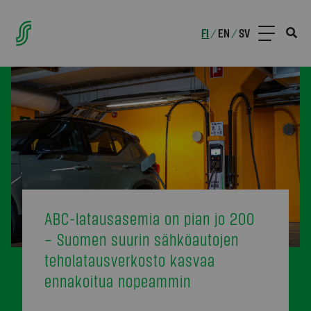
FI
EN
SV
/
/
ABC-latausasemia on pian jo 200
– Suomen suurin sähköautojen
teholatausverkosto kasvaa
ennakoitua nopeammin