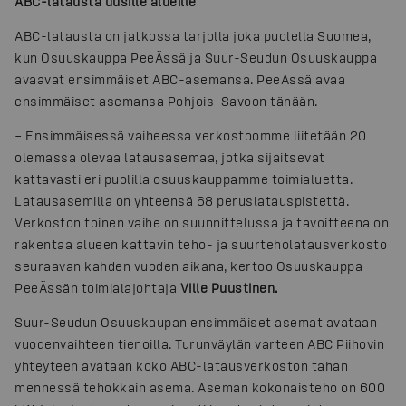
ABC-latausta uusille alueille
ABC-latausta on jatkossa tarjolla joka puolella Suomea,
kun Osuuskauppa PeeÄssä ja Suur-Seudun Osuuskauppa
avaavat ensimmäiset ABC-asemansa. PeeÄssä avaa
ensimmäiset asemansa Pohjois-Savoon tänään.
– Ensimmäisessä vaiheessa verkostoomme liitetään 20
olemassa olevaa latausasemaa, jotka sijaitsevat
kattavasti eri puolilla osuuskauppamme toimialuetta.
Latausasemilla on yhteensä 68 peruslatauspistettä.
Verkoston toinen vaihe on suunnittelussa ja tavoitteena on
rakentaa alueen kattavin teho- ja suurteholatausverkosto
seuraavan kahden vuoden aikana, kertoo Osuuskauppa
PeeÄssän toimialajohtaja
Ville Puustinen.
Suur-Seudun Osuuskaupan ensimmäiset asemat avataan
vuodenvaihteen tienoilla. Turunväylän varteen ABC Piihovin
yhteyteen avataan koko ABC-latausverkoston tähän
mennessä tehokkain asema. Aseman kokonaisteho on 600