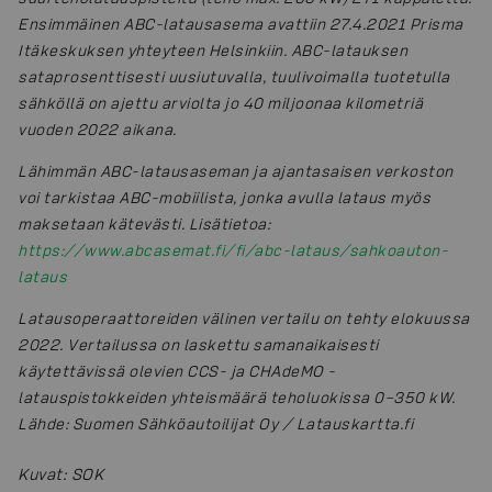
Ensimmäinen ABC-latausasema avattiin 27.4.2021 Prisma
Itäkeskuksen yhteyteen Helsinkiin. ABC-latauksen
sataprosenttisesti uusiutuvalla, tuulivoimalla tuotetulla
sähköllä on ajettu arviolta jo 40 miljoonaa kilometriä
vuoden 2022 aikana.
Lähimmän ABC-latausaseman ja ajantasaisen verkoston
voi tarkistaa ABC-mobiilista, jonka avulla lataus myös
maksetaan kätevästi. Lisätietoa:
https://www.abcasemat.fi/fi/abc-lataus/sahkoauton-
lataus
Latausoperaattoreiden välinen vertailu on tehty elokuussa
2022. Vertailussa on laskettu samanaikaisesti
käytettävissä olevien CCS- ja CHAdeMO -
latauspistokkeiden yhteismäärä teholuokissa 0–350 kW.
Lähde: Suomen Sähköautoilijat Oy / Latauskartta.fi
Kuvat
:
SOK