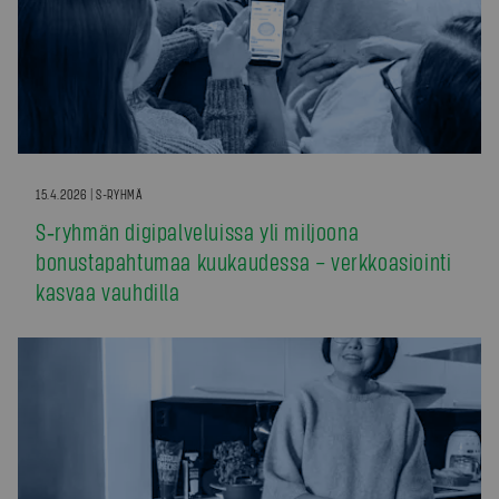
15.4.2026 | S-RYHMÄ
S‑ryhmän digipalveluissa yli miljoona
bonustapahtumaa kuukaudessa – verkkoasiointi
kasvaa vauhdilla