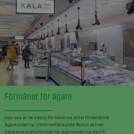
Förmåner för ägare
Hos oss är de bästa förmånerna alltid förbehållna
ägarkunderna. Utom heltäckande Bonus och en
betalningssättsförmån får ägarkunderna med S-