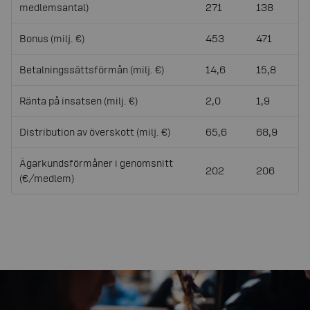
medlemsantal)
271
138
Bonus (milj. €)
453
471
Betalningssättsförmån (milj. €)
14,6
15,8
Ränta på insatsen (milj. €)
2,0
1,9
Distribution av överskott (milj. €)
65,6
68,9
Ägarkundsförmåner i genomsnitt
202
206
(€/medlem)