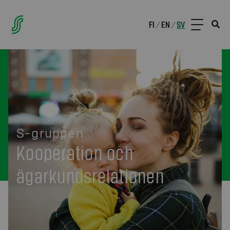
FI
EN
SV
/
/
S-gruppen
Kooperation och
ägarkundsrelationen