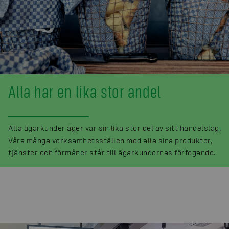
Alla har en lika stor andel
Alla ägarkunder äger var sin lika stor del av sitt handelslag.
Våra många verksamhetsställen med alla sina produkter,
tjänster och förmåner står till ägarkundernas förfogande.