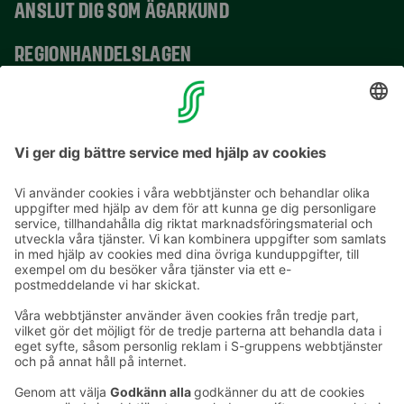
ANSLUT DIG SOM ÄGARKUND
REGIONHANDELSLAGEN
VERKSAMHETSSTÄLLEN
KONTAKTUPPGIFTER
E-postadresser i S-gruppen finns i formuläret
förnamn.släktnamn@sok.fi
Följ oss
: