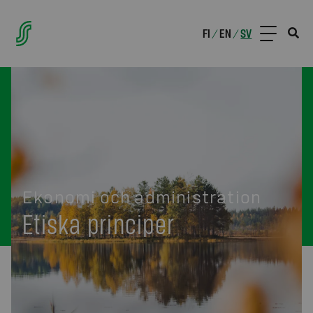
FI
EN
SV
/
/
Ekonomi och administration
Etiska principer