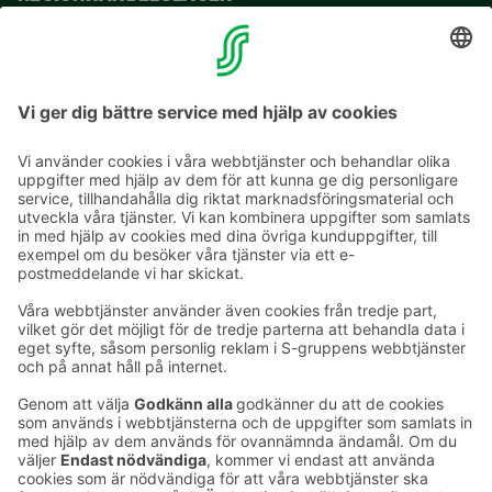
VERKSAMHETSSTÄLLEN
KONTAKTUPPGIFTER
E-postadresser i S-gruppen finns i formuläret
förnamn.släktnamn@sok.fi
Följ oss
: