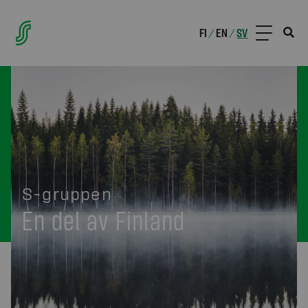
FI
EN
SV
/
/
S-gruppen
En del av Finland