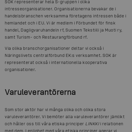
SOK representerar hela S-gruppen i olika
intresseorganisationer. Organisationerna bevakar de i
handelsbranschen verksamma företagens intressen både i
hemlandet och i EU. Vi är medlem i Förbundet för finsk
handel, Dagligvaruhandeln rf, Suomen Tekstiili ja Muoti ry,
samt Turism- och Restaurangförbund rf.
Via olika branschorganisationer deltar vi också i
Näringslivets centralförbund EK:s verksamhet. SOK är
representerat också i internationella kooperativa
organisationer.
Varuleverantörerna
Som stor aktör har vi många olika och olika stora
varuleverantörer. Vi bemöter alla varuleverantörer jämlikt
och håller oss till våra etiska principer
LINKKI
i relationen
med dem. I enlighet med våra etiska principer agerar vi