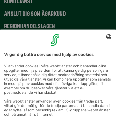
KUNDTJÄNST
ANSLUT DIG SOM ÄGARKUND
REGIONHANDELSLAGEN
VERKSAMHETSSTÄLLEN
KONTAKTUPPGIFTER
E-postadresser i S-gruppen finns i formuläret
förnamn.släktnamn@sok.fi
Följ oss
: