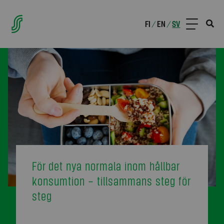
FI
EN
SV
/
/
För det nya normala inom hållbar
konsumtion – tillsammans steg för
steg