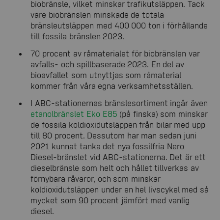
biobränsle, vilket minskar trafikutsläppen. Tack
vare biobränslen minskade de totala
bränsleutsläppen med 400 000 ton i förhållande
till fossila bränslen 2023.
70 procent av råmaterialet för biobränslen var
avfalls- och spillbaserade 2023. En del av
bioavfallet som utnyttjas som råmaterial
kommer från våra egna verksamhetsställen.
I ABC-stationernas bränslesortiment ingår även
etanolbränslet Eko E85
(på finska) som minskar
de fossila koldioxidutsläppen från bilar med upp
till 80 procent. Dessutom har man sedan juni
2021 kunnat tanka det nya fossilfria Nero
Diesel-bränslet vid ABC-stationerna. Det är ett
dieselbränsle som helt och hållet tillverkas av
förnybara råvaror, och som minskar
koldioxidutsläppen under en hel livscykel med så
mycket som 90 procent jämfört med vanlig
diesel.