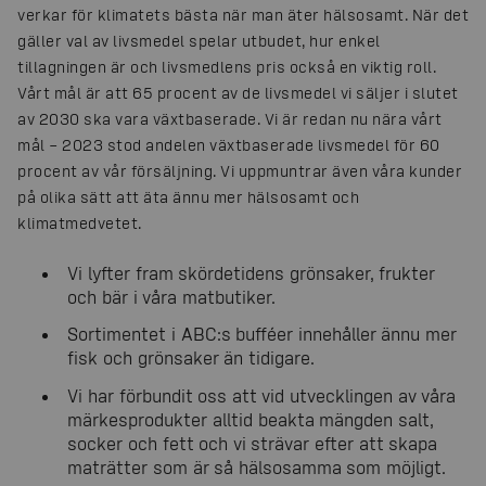
verkar för klimatets bästa när man äter hälsosamt. När det
gäller val av livsmedel spelar utbudet, hur enkel
tillagningen är och livsmedlens pris också en viktig roll.
Vårt mål är att 65 procent av de livsmedel vi säljer i slutet
av 2030 ska vara växtbaserade. Vi är redan nu nära vårt
mål – 2023 stod andelen växtbaserade livsmedel för 60
procent av vår försäljning. Vi uppmuntrar även våra kunder
på olika sätt att äta ännu mer hälsosamt och
klimatmedvetet.
Vi lyfter fram skördetidens grönsaker, frukter
och bär i våra matbutiker.
Sortimentet i ABC:s bufféer innehåller ännu mer
fisk och grönsaker än tidigare.
Vi har förbundit oss att vid utvecklingen av våra
märkesprodukter alltid beakta mängden salt,
socker och fett och vi strävar efter att skapa
maträtter som är så hälsosamma som möjligt.