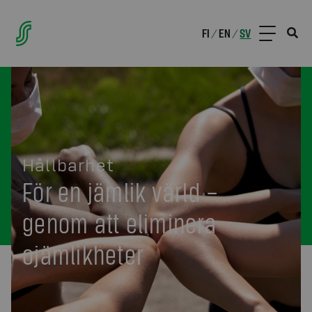
FI
EN
SV
/
/
Hållbarhet
För en jämlik värld –
genom att eliminera
ojämlikheter