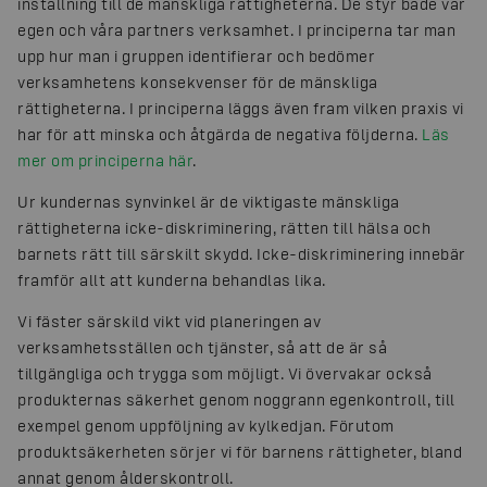
inställning till de mänskliga rättigheterna. De styr både vår
egen och våra partners verksamhet. I principerna tar man
upp hur man i gruppen identifierar och bedömer
verksamhetens konsekvenser för de mänskliga
rättigheterna. I principerna läggs även fram vilken praxis vi
har för att minska och åtgärda de negativa följderna.
Läs
mer om principerna här
.
Ur kundernas synvinkel är de viktigaste mänskliga
rättigheterna icke-diskriminering, rätten till hälsa och
barnets rätt till särskilt skydd. Icke-diskriminering innebär
framför allt att kunderna behandlas lika.
Vi fäster särskild vikt vid planeringen av
verksamhetsställen och tjänster, så att de är så
tillgängliga och trygga som möjligt. Vi övervakar också
produkternas säkerhet genom noggrann egenkontroll, till
exempel genom uppföljning av kylkedjan. Förutom
produktsäkerheten sörjer vi för barnens rättigheter, bland
annat genom ålderskontroll.