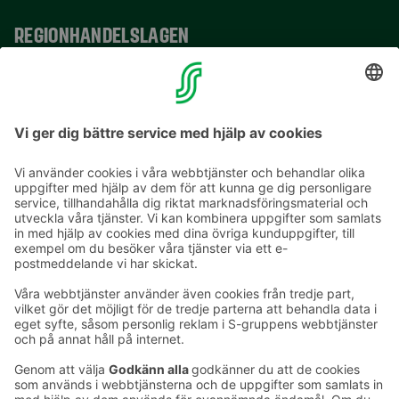
REGIONHANDELSLAGEN
VERKSAMHETSSTÄLLEN
KONTAKTUPPGIFTER
E-postadresser i S-gruppen finns i formuläret
förnamn.släktnamn@sok.fi
Följ oss
: