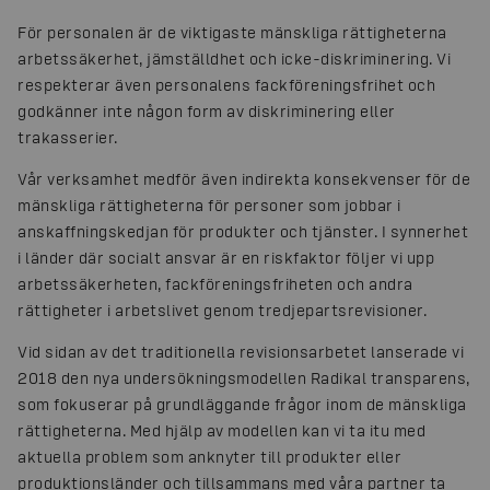
För personalen är de viktigaste mänskliga rättigheterna
arbetssäkerhet, jämställdhet och icke-diskriminering. Vi
respekterar även personalens fackföreningsfrihet och
godkänner inte någon form av diskriminering eller
trakasserier.
Vår verksamhet medför även indirekta konsekvenser för de
mänskliga rättigheterna för personer som jobbar i
anskaffningskedjan för produkter och tjänster. I synnerhet
i länder där socialt ansvar är en riskfaktor följer vi upp
arbetssäkerheten, fackföreningsfriheten och andra
rättigheter i arbetslivet genom tredjepartsrevisioner.
Vid sidan av det traditionella revisionsarbetet lanserade vi
2018 den nya undersökningsmodellen Radikal transparens,
som fokuserar på grundläggande frågor inom de mänskliga
rättigheterna. Med hjälp av modellen kan vi ta itu med
aktuella problem som anknyter till produkter eller
produktionsländer och tillsammans med våra partner ta