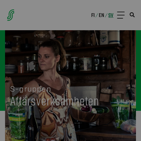
FI
EN
SV
/
/
S-gruppen
Affärsverksamheten