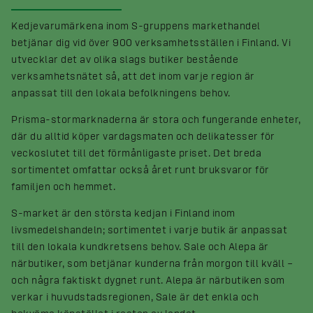
Kedjevarumärkena inom S-gruppens markethandel
betjänar dig vid över 900 verksamhetsställen i Finland. Vi
utvecklar det av olika slags butiker bestående
verksamhetsnätet så, att det inom varje region är
anpassat till den lokala befolkningens behov.
Prisma-stormarknaderna är stora och fungerande enheter,
där du alltid köper vardagsmaten och delikatesser för
veckoslutet till det förmånligaste priset. Det breda
sortimentet omfattar också året runt bruksvaror för
familjen och hemmet.
S-market är den största kedjan i Finland inom
livsmedelshandeln; sortimentet i varje butik är anpassat
till den lokala kundkretsens behov. Sale och Alepa är
närbutiker, som betjänar kunderna från morgon till kväll –
och några faktiskt dygnet runt. Alepa är närbutiken som
verkar i huvudstadsregionen, Sale är det enkla och