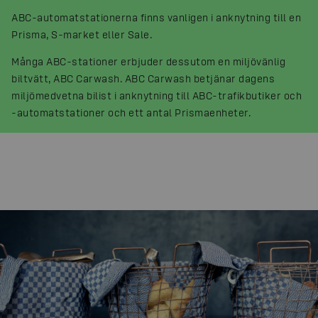
ABC-automatstationerna finns vanligen i anknytning till en
Prisma, S-market eller Sale.
Många ABC-stationer erbjuder dessutom en miljövänlig
biltvätt, ABC Carwash. ABC Carwash betjänar dagens
miljömedvetna bilist i anknytning till ABC-trafikbutiker och
-automatstationer och ett antal Prismaenheter.