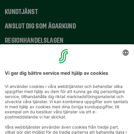
KUNDTJÄNST
ANSLUT DIG SOM ÄGARKUND
REGIONHANDELSLAGEN
VERKSAMHETSSTÄLLEN
KONTAKTUPPGIFTER
E-postadresser i S-gruppen finns i formuläret
förnamn.släktnamn@sok.fi