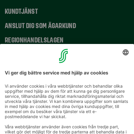
KUNDTJÄNST
ANSLUT DIG SOM ÄGARKUND
REGIONHANDELSLAGEN
VERKSAMHETSSTÄLLEN
KONTAKTUPPGIFTER
E-postadresser i S-gruppen finns i formuläret
förnamn.släktnamn@sok.fi