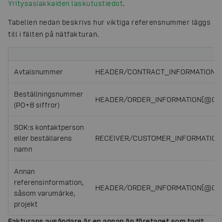
Yritysasiakkaiden laskutustiedot
.
Tabellen nedan beskrivs hur viktiga referensnummer läggs
till i fälten på nätfakturan.
Avtalsnummer
HEADER/CONTRACT_INFORMATION
Beställningsnummer
HEADER/ORDER_INFORMATION
[@ORD
(PO+8 siffror)
SOK:s kontaktperson
eller beställarens
RECEIVER/CUSTOMER_INFORMATIO
namn
Annan
referensinformation,
HEADER/ORDER_INFORMATION
[@ORD
såsom varumärke,
projekt
Fakturans avsändare är en annan än företaget som tagit