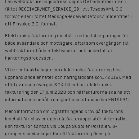
I en webbfaktureringsadress anges OVT-identifieraren i
fältet
i ett TeappsXML 3.0-
RECEIVER/NET_SERVICE_ID
format eller i fältet MessageReceiverDetails/ToIdentifier i
ett Finvoice 3.0-format.
Elektronisk fakturering innebär kostnadsbesparingar för
både avsändare och mottagare, eftersom övergången till
webbfakturor både effektiviserar och underlättar
hanteringsprocessen.
Vi ber er beakta lagen om elektronisk fakturering hos
upphandlande enheter och näringsidkare (241/2019). Med
stöd av denna övergår SOK till enbart elektronisk
fakturering den 17 juni 2020 och nätfakturorna ska ha ett
informationsinnehåll i enlighet med standarden EN16931.
Mera information om lagstiftningens krav på fakturans
innehåll får ni av er egen nätfakturaoperatör. Alternativt
kan fakturor sändas via Coupa Supplier Portalen. S-
gruppens anvisningar för nätfakturering finns på