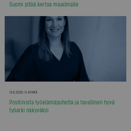
Suomi pitää kertoa maailmalle
15.6.2026 | S-RYHMÄ
Positiivista työelämäpuhetta ja tavallinen hyvä
työarki näkyväksi