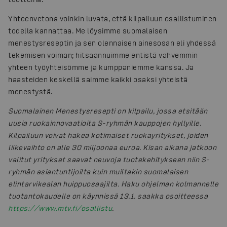
Yhteenvetona voinkin luvata, että kilpailuun osallistuminen
todella kannattaa. Me löysimme suomalaisen
menestysreseptin ja sen olennaisen ainesosan eli yhdessä
tekemisen voiman; hitsaannuimme entistä vahvemmin
yhteen työyhteisömme ja kumppaniemme kanssa. Ja
haasteiden keskellä saimme kaikki osaksi yhteistä
menestystä.
Suomalainen Menestysresepti on kilpailu, jossa etsitään
uusia ruokainnovaatioita S-ryhmän kauppojen hyllyille.
Kilpailuun voivat hakea kotimaiset ruokayritykset, joiden
liikevaihto on alle 30 miljoonaa euroa. Kisan aikana jatkoon
valitut yritykset saavat neuvoja tuotekehitykseen niin S-
ryhmän asiantuntijoilta kuin muiltakin suomalaisen
elintarvikealan huippuosaajilta. Haku ohjelman kolmannelle
tuotantokaudelle on käynnissä 13.1. saakka osoitteessa
https://www.mtv.fi/osallistu
.