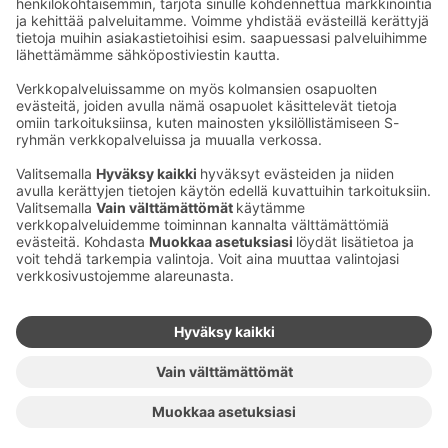
Sähköpostiosoitteet S-ryhmässä ovat muotoa
etunimi.sukunimi@sok.fi
Seuraa meitä
:
Muuta evästeasetuksia
Evästeinformaatio
S-ryhmän tietosuoja