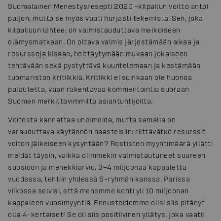
Suomalainen Menestysresepti 2020 -kilpailun voitto antoi
paljon, mutta se myös vaati hurjasti tekemistä. Sen, joka
kilpailuun lähtee, on valmistauduttava melkoiseen
elämysmatkaan. On oltava valmis järjestämään aikaa ja
resursseja kisaan, heittäytymään mukaan jokaiseen
tehtävään sekä pystyttävä kuuntelemaan ja kestämään
tuomariston kritiikkiä. Kritiikki ei suinkaan ole huonoa
palautetta, vaan rakentavaa kommentointia suoraan
Suomen merkittävimmiltä asiantuntijoilta.
Voitosta kannattaa unelmoida, mutta samalla on
varauduttava käytännön haasteisiin: riittävätkö resurssit
voiton jälkeiseen kysyntään? Rostisten myyntimäärä yllätti
meidät täysin, vaikka olimmekin valmistautuneet suureen
suosioon ja menekkiarvio, 3–4 miljoonaa kappaletta
vuodessa, tehtiin yhdessä S-ryhmän kanssa. Parissa
viikossa selvisi, että menemme kohti yli 10 miljoonan
kappaleen vuosimyyntiä. Ennusteidemme olisi siis pitänyt
olla 4-kertaiset! Se oli siis positiivinen yllätys, joka vaatii