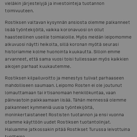
vieläkin järjestelyjä ja investointeja tuotannon
toimivuuteen.
Rostiksen valtavan kysynnän ansiosta olemme palkanneet
lisää työntekijöitä, vaikka koronavuosi on ollut
haasteellinen useille toimialoille. Myös meidän leipomomme
alkuvuosi näytti heikolta, sillä koronan myötä seurasi
historiamme kolme huonointa kuukautta. Silloin emme
arvanneet, että sama vuosi toisi tullessaan myös kaikkien
aikojen parhaat kuukautemme.
Rostiksen kilpailuvoitto ja menestys tulivat parhaaseen
mahdolliseen saumaan. Leipomo Rosten ei ole joutunut
lomauttamaan tai irtisanomaan henkilökuntaa, vaan
päinvastoin palkkaamaan lisää. Tähän mennessä olemme
palkanneet kymmeniä uusia työntekijöitä,
moninkertaistaneet Rostisten tuotannon ja ensi vuonna
otamme käyttöön uudet Rostiksen tuotantolinjat.
Haluamme jatkossakin pitää Rostikset Turussa leivottuina
tuotteina.