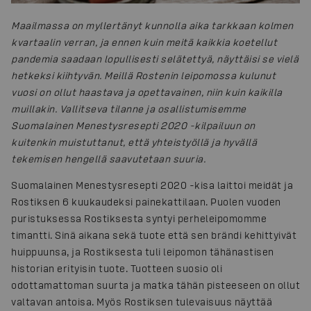
Maailmassa on myllertänyt kunnolla aika tarkkaan kolmen
kvartaalin verran, ja ennen kuin meitä kaikkia koetellut
pandemia saadaan lopullisesti selätettyä, näyttäisi se vielä
hetkeksi kiihtyvän. Meillä Rostenin leipomossa kulunut
vuosi on ollut haastava ja opettavainen, niin kuin kaikilla
muillakin. Vallitseva tilanne ja osallistumisemme
Suomalainen Menestysresepti 2020 -kilpailuun on
kuitenkin muistuttanut, että yhteistyöllä ja hyvällä
tekemisen hengellä saavutetaan suuria.
Suomalainen Menestysresepti 2020 -kisa laittoi meidät ja
Rostiksen 6 kuukaudeksi painekattilaan. Puolen vuoden
puristuksessa Rostiksesta syntyi perheleipomomme
timantti. Sinä aikana sekä tuote että sen brändi kehittyivät
huippuunsa, ja Rostiksesta tuli leipomon tähänastisen
historian erityisin tuote. Tuotteen suosio oli
odottamattoman suurta ja matka tähän pisteeseen on ollut
valtavan antoisa. Myös Rostiksen tulevaisuus näyttää