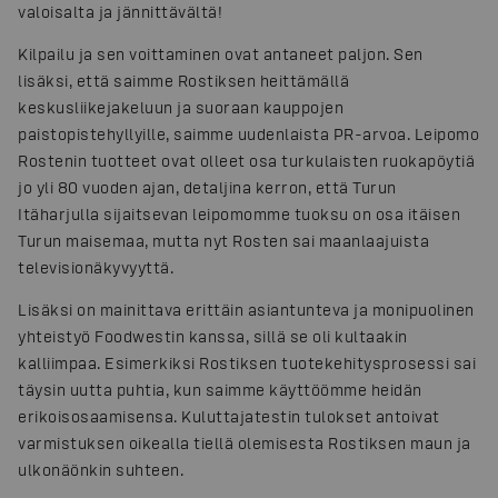
valoisalta ja jännittävältä!
Kilpailu ja sen voittaminen ovat antaneet paljon. Sen
lisäksi, että saimme Rostiksen heittämällä
keskusliikejakeluun ja suoraan kauppojen
paistopistehyllyille, saimme uudenlaista PR-arvoa. Leipomo
Rostenin tuotteet ovat olleet osa turkulaisten ruokapöytiä
jo yli 80 vuoden ajan, detaljina kerron, että Turun
Itäharjulla sijaitsevan leipomomme tuoksu on osa itäisen
Turun maisemaa, mutta nyt Rosten sai maanlaajuista
televisionäkyvyyttä.
Lisäksi on mainittava erittäin asiantunteva ja monipuolinen
yhteistyö Foodwestin kanssa, sillä se oli kultaakin
kalliimpaa. Esimerkiksi Rostiksen tuotekehitysprosessi sai
täysin uutta puhtia, kun saimme käyttöömme heidän
erikoisosaamisensa. Kuluttajatestin tulokset antoivat
varmistuksen oikealla tiellä olemisesta Rostiksen maun ja
ulkonäönkin suhteen.