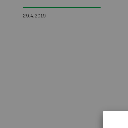
29.4.2019