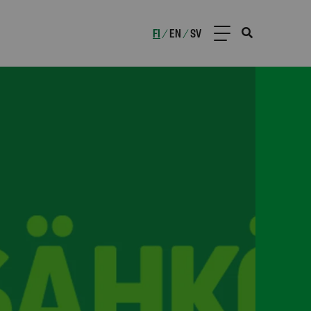
FI
EN
SV
/
/