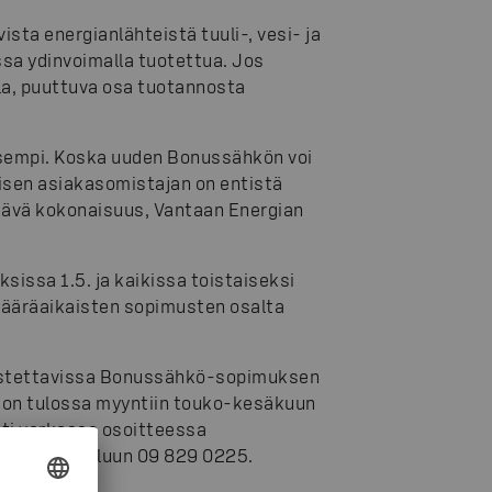
sta energianlähteistä tuuli-, vesi- ja
sa ydinvoimalla tuotettua. Jos
lla, puuttuva osa tuotannosta
sempi. Koska uuden Bonussähkön voi
isen asiakasomistajan on entistä
ttävä kokonaisuus, Vantaan Energian
issa 1.5. ja kaikissa toistaiseksi
määräaikaisten sopimusten osalta
 ostettavissa Bonussähkö-sopimuksen
te on tulossa myyntiin touko-kesäkuun
ti verkossa osoitteessa
asiakaspalveluun 09 829 0225.