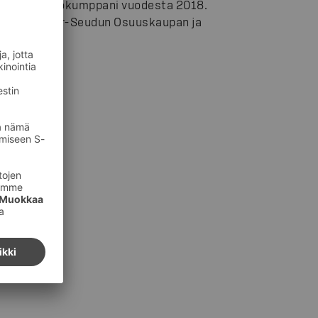
onusyhteistyökumppani vuodesta 2018.
lannon, Suur-Seudun Osuuskaupan ja