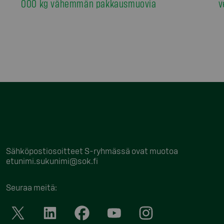
000 kg vähemmän pakkausmuovia
v
Sähköpostiosoitteet S-ryhmässä ovat muotoa
etunimi.sukunimi@sok.fi
Seuraa meitä
: