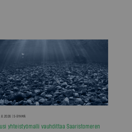
.6.2026 | S-RYHMÄ
usi yhteistyömalli vauhdittaa Saaristomeren