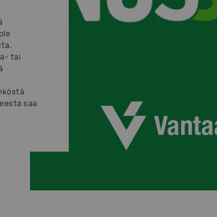
ä
ole
ita.
a- tai
ä
hköstä
teesta saa