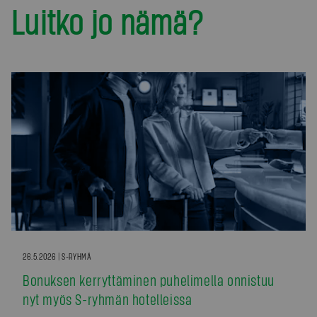
Luitko jo nämä?
26.5.2026 | S-RYHMÄ
Bonuksen kerryttäminen puhelimella onnistuu
nyt myös S-ryhmän hotelleissa