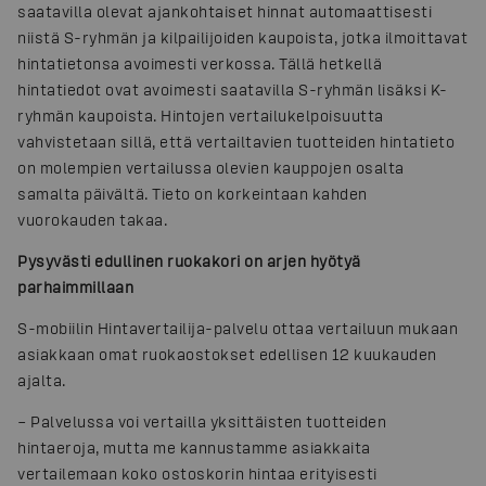
saatavilla olevat ajankohtaiset hinnat automaattisesti
niistä S-ryhmän ja kilpailijoiden kaupoista, jotka ilmoittavat
hintatietonsa avoimesti verkossa. Tällä hetkellä
hintatiedot ovat avoimesti saatavilla S-ryhmän lisäksi K-
ryhmän kaupoista. Hintojen vertailukelpoisuutta
vahvistetaan sillä, että vertailtavien tuotteiden hintatieto
on molempien vertailussa olevien kauppojen osalta
samalta päivältä. Tieto on korkeintaan kahden
vuorokauden takaa.
Pysyvästi edullinen ruokakori on arjen hyötyä
parhaimmillaan
S-mobiilin Hintavertailija-palvelu ottaa vertailuun mukaan
asiakkaan omat ruokaostokset edellisen 12 kuukauden
ajalta.
– Palvelussa voi vertailla yksittäisten tuotteiden
hintaeroja, mutta me kannustamme asiakkaita
vertailemaan koko ostoskorin hintaa erityisesti