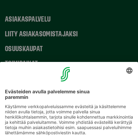
ASIAKASPALVELU
LIITY ASIAKASOMISTAJAKSI
OSUUSKAUPAT
TOIMIPAIKAT
YHTEYSTIEDOT
Sähköpostiosoitteet S-ryhmässä ovat muotoa
etunimi.sukunimi@sok.fi