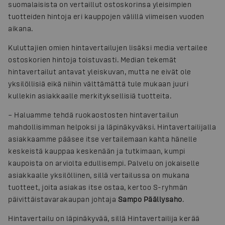
suomalaisista on vertaillut ostoskorinsa yleisimpien
tuotteiden hintoja eri kauppojen välillä viimeisen vuoden
aikana.
Kuluttajien omien hintavertailujen lisäksi media vertailee
ostoskorien hintoja toistuvasti. Median tekemät
hintavertailut antavat yleiskuvan, mutta ne eivät ole
yksilöllisiä eikä niihin välttämättä tule mukaan juuri
kullekin asiakkaalle merkityksellisiä tuotteita.
– Haluamme tehdä ruokaostosten hintavertailun
mahdollisimman helpoksi ja läpinäkyväksi. Hintavertailijalla
asiakkaamme pääsee itse vertailemaan kahta hänelle
keskeistä kauppaa keskenään ja tutkimaan, kumpi
kaupoista on arviolta edullisempi. Palvelu on jokaiselle
asiakkaalle yksilöllinen, sillä vertailussa on mukana
tuotteet, joita asiakas itse ostaa, kertoo S-ryhmän
päivittäistavarakaupan johtaja
Sampo Päällysaho
.
Hintavertailu on läpinäkyvää, sillä Hintavertailija kerää