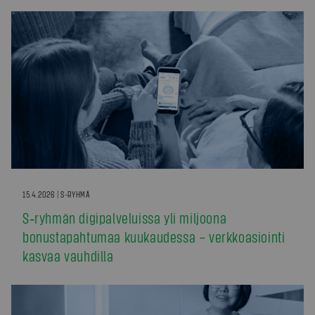
15.4.2026 | S-RYHMÄ
S‑ryhmän digipalveluissa yli miljoona
bonustapahtumaa kuukaudessa – verkkoasiointi
kasvaa vauhdilla