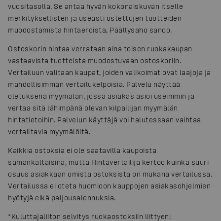
vuositasolla. Se antaa hyvän kokonaiskuvan itselle
merkityksellisten ja useasti ostettujen tuotteiden
muodostamista hintaeroista, Päällysaho sanoo.
Ostoskorin hintaa verrataan aina toisen ruokakaupan
vastaavista tuotteista muodostuvaan ostoskoriin.
Vertailuun valitaan kaupat, joiden valikoimat ovat laajoja ja
mahdollisimman vertailukelpoisia. Palvelu näyttää
oletuksena myymälän, jossa asiakas asioi useimmin ja
vertaa sitä lähimpänä olevan kilpailijan myymälän
hintatietoihin. Palvelun käyttäjä voi halutessaan vaihtaa
vertailtavia myymälöitä.
Kaikkia ostoksia ei ole saatavilla kaupoista
samankaltaisina, mutta Hintavertailija kertoo kuinka suuri
osuus asiakkaan omista ostoksista on mukana vertailussa.
Vertailussa ei oteta huomioon kauppojen asiakasohjelmien
hyötyjä eikä paljousalennuksia.
*Kuluttajaliiton selvitys ruokaostoksiin liittyen: