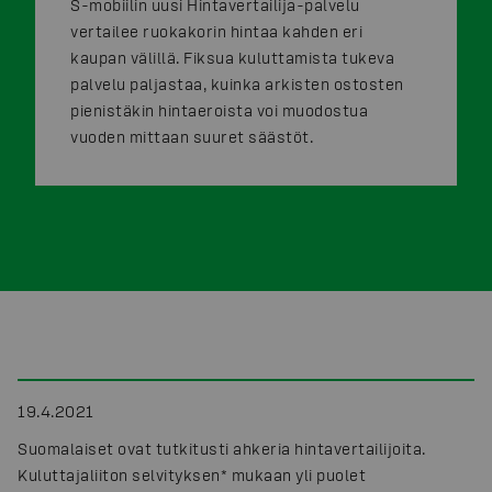
S-mobiilin uusi Hintavertailija-palvelu
vertailee ruokakorin hintaa kahden eri
kaupan välillä. Fiksua kuluttamista tukeva
palvelu paljastaa, kuinka arkisten ostosten
pienistäkin hintaeroista voi muodostua
vuoden mittaan suuret säästöt.
19.4.2021
Suomalaiset ovat tutkitusti ahkeria hintavertailijoita.
Kuluttajaliiton selvityksen* mukaan yli puolet