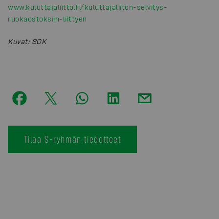
www.kuluttajaliitto.fi/kuluttajaliiton-selvitys-
ruokaostoksiin-liittyen
Kuvat
:
SOK
Tilaa S-ryhmän tiedotteet