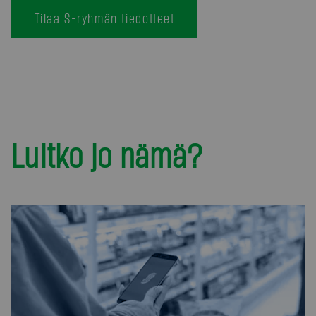
Tilaa S-ryhmän tiedotteet
Luitko jo nämä?