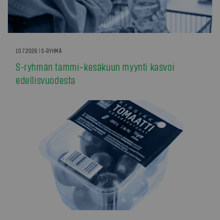
10.7.2026 | S-RYHMÄ
S-ryhmän tammi–kesäkuun myynti kasvoi
edellisvuodesta