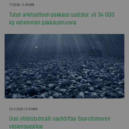
7.7.2026 | S-RYHMÄ
Tutun arkituotteen pakkaus uudistui: yli 34 000
kg vähemmän pakkausmuovia
30.6.2026 | S-RYHMÄ
Uusi yhteistyömalli vauhdittaa Saaristomeren
vesiensuojelua