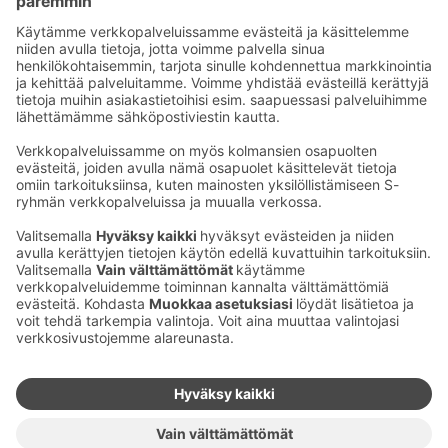
Sähköpostiosoitteet S-ryhmässä ovat muotoa
etunimi.sukunimi@sok.fi
Seuraa meitä
:
Muuta evästeasetuksia
Evästeinformaatio