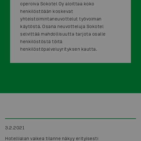
operoiva Sokotel Oy aloittaa koko
henkilöstöään koskevat
yhteistoimintaneuvottelut työvoiman
käytöstä. Osana neuvotteluja Sokotel
selvittää mahdollisuutta tarjota osalle
henkilöstöstä töitä
henkilöstöpalveluyrityksen kautta.
3.2.2021
Hotellialan vaikea tilanne näkyy erityisesti