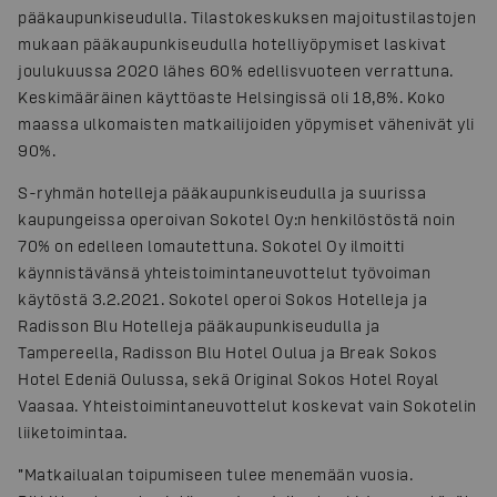
pääkaupunkiseudulla. Tilastokeskuksen majoitustilastojen
mukaan pääkaupunkiseudulla hotelliyöpymiset laskivat
joulukuussa 2020 lähes 60% edellisvuoteen verrattuna.
Keskimääräinen käyttöaste Helsingissä oli 18,8%. Koko
maassa ulkomaisten matkailijoiden yöpymiset vähenivät yli
90%.
S-ryhmän hotelleja pääkaupunkiseudulla ja suurissa
kaupungeissa operoivan Sokotel Oy:n henkilöstöstä noin
70% on edelleen lomautettuna. Sokotel Oy ilmoitti
käynnistävänsä yhteistoimintaneuvottelut työvoiman
käytöstä 3.2.2021. Sokotel operoi Sokos Hotelleja ja
Radisson Blu Hotelleja pääkaupunkiseudulla ja
Tampereella, Radisson Blu Hotel Oulua ja Break Sokos
Hotel Edeniä Oulussa, sekä Original Sokos Hotel Royal
Vaasaa. Yhteistoimintaneuvottelut koskevat vain Sokotelin
liiketoimintaa.
”Matkailualan toipumiseen tulee menemään vuosia.