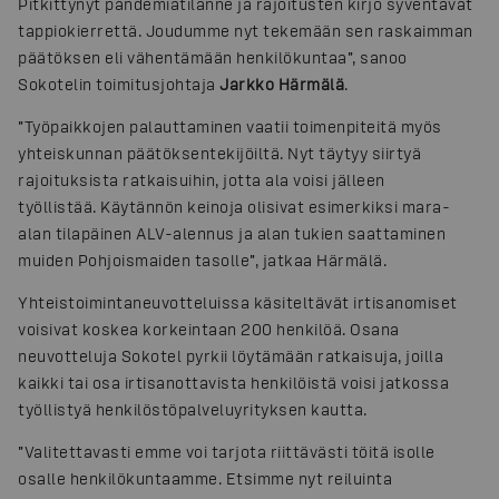
Pitkittynyt pandemiatilanne ja rajoitusten kirjo syventävät
tappiokierrettä. Joudumme nyt tekemään sen raskaimman
päätöksen eli vähentämään henkilökuntaa”, sanoo
Sokotelin toimitusjohtaja
Jarkko Härmälä
.
”Työpaikkojen palauttaminen vaatii toimenpiteitä myös
yhteiskunnan päätöksentekijöiltä. Nyt täytyy siirtyä
rajoituksista ratkaisuihin, jotta ala voisi jälleen
työllistää. Käytännön keinoja olisivat esimerkiksi mara-
alan tilapäinen ALV-alennus ja alan tukien saattaminen
muiden Pohjoismaiden tasolle”, jatkaa Härmälä.
Yhteistoimintaneuvotteluissa käsiteltävät irtisanomiset
voisivat koskea korkeintaan 200 henkilöä. Osana
neuvotteluja Sokotel pyrkii löytämään ratkaisuja, joilla
kaikki tai osa irtisanottavista henkilöistä voisi jatkossa
työllistyä henkilöstöpalveluyrityksen kautta.
”Valitettavasti emme voi tarjota riittävästi töitä isolle
osalle henkilökuntaamme. Etsimme nyt reiluinta