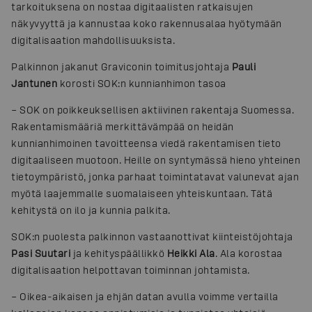
tarkoituksena on nostaa digitaalisten ratkaisujen
näkyvyyttä ja kannustaa koko rakennusalaa hyötymään
digitalisaation mahdollisuuksista.
Palkinnon jakanut Graviconin toimitusjohtaja
Pauli
Jantunen
korosti SOK:n kunnianhimon tasoa
– SOK on poikkeuksellisen aktiivinen rakentaja Suomessa.
Rakentamismääriä merkittävämpää on heidän
kunnianhimoinen tavoitteensa viedä rakentamisen tieto
digitaaliseen muotoon. Heille on syntymässä hieno yhteinen
tietoympäristö, jonka parhaat toimintatavat valunevat ajan
myötä laajemmalle suomalaiseen yhteiskuntaan. Tätä
kehitystä on ilo ja kunnia palkita.
SOK:n puolesta palkinnon vastaanottivat kiinteistöjohtaja
Pasi Suutari
ja kehityspäällikkö
Heikki Ala
. Ala korostaa
digitalisaation helpottavan toiminnan johtamista.
– Oikea-aikaisen ja ehjän datan avulla voimme vertailla