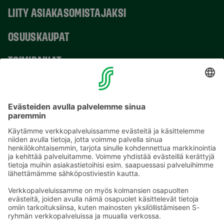
LIITY ASIAKASOMISTAJAKSI
OSUUSKAUPAT
TOIMIPAIKAT
YHTEYSTIEDOT
Sähköpostiosoitteet S-ryhmässä ovat muotoa
etunimi.sukunimi@sok.fi
Seuraa meitä
: