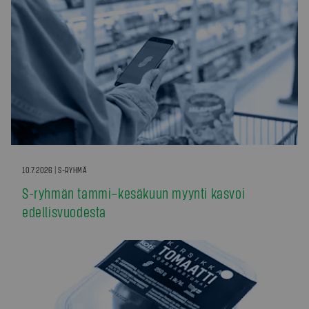
10.7.2026 | S-RYHMÄ
S-ryhmän tammi–kesäkuun myynti kasvoi
edellisvuodesta