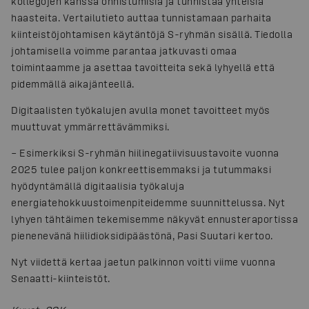
kollegojen kanssa onnistumisia ja tunnistaa yhteisiä
haasteita. Vertailutieto auttaa tunnistamaan parhaita
kiinteistöjohtamisen käytäntöjä S-ryhmän sisällä. Tiedolla
johtamisella voimme parantaa jatkuvasti omaa
toimintaamme ja asettaa tavoitteita sekä lyhyellä että
pidemmällä aikajänteellä.
Digitaalisten työkalujen avulla monet tavoitteet myös
muuttuvat ymmärrettävämmiksi.
– Esimerkiksi S-ryhmän hiilinegatiivisuustavoite vuonna
2025 tulee paljon konkreettisemmaksi ja tutummaksi
hyödyntämällä digitaalisia työkaluja
energiatehokkuustoimenpiteidemme suunnittelussa. Nyt
lyhyen tähtäimen tekemisemme näkyvät ennusteraportissa
pienenevänä hiilidioksidipäästönä, Pasi Suutari kertoo.
Nyt viidettä kertaa jaetun palkinnon voitti viime vuonna
Senaatti-kiinteistöt.