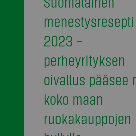
Suomalainen
menestysresepti
2023 –
perheyrityksen
oivallus pääsee 
koko maan
ruokakauppojen