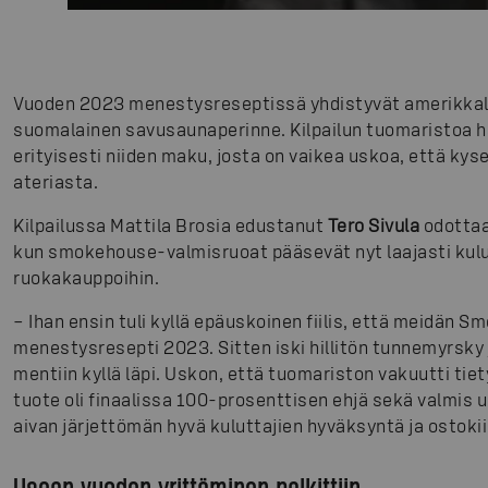
Vuoden 2023 menestysreseptissä yhdistyvät amerikkal
suomalainen savusaunaperinne. Kilpailun tuomaristoa 
erityisesti niiden maku, josta on vaikea uskoa, että ky
ateriasta.
Kilpailussa Mattila Brosia edustanut
Tero Sivula
odottaa
kun smokehouse-valmisruoat pääsevät nyt laajasti kulu
ruokakauppoihin.
– Ihan ensin tuli kyllä epäuskoinen fiilis, että meidän
menestysresepti 2023. Sitten iski hillitön tunnemyrsky j
mentiin kyllä läpi. Uskon, että tuomariston vakuutti tiet
tuote oli finaalissa 100-prosenttisen ehjä sekä valmis 
aivan järjettömän hyvä kuluttajien hyväksyntä ja ostoki
Usean vuoden yrittäminen palkittiin