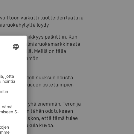
oittoon vaikutti tuotteiden laatu ja
misruokahyllyltä löydy.
 vuonna sinnikkyys palkittiin. Kun
jollainen valmisruokamarkkinasta
eptin äärellä. Meillä on tälle
kuuluva S-ryhmän
a.
ttajan mahdollisuuksiin nousta
eron rinnalle vuoden ostetuimpien
s odotetaan yhä enemmän. Teron ja
 vastaamaan tähän odotukseen
unnelmaa. Uskon, että tämä tulee
 aikana, Sukula kuvaa.