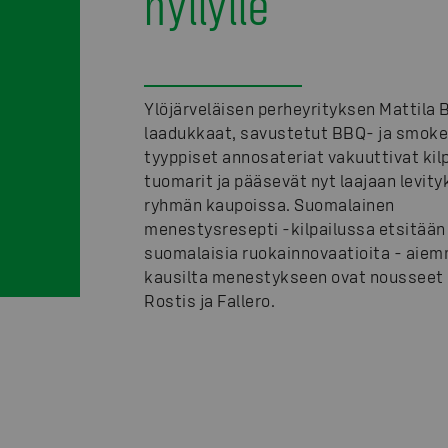
hyllylle
Ylöjärveläisen perheyrityksen Mattila 
laadukkaat, savustetut BBQ- ja smok
tyyppiset annosateriat vakuuttivat kil
tuomarit ja pääsevät nyt laajaan levit
ryhmän kaupoissa. Suomalainen
menestysresepti -kilpailussa etsitään
suomalaisia ruokainnovaatioita - aiem
kausilta menestykseen ovat nousseet 
Rostis ja Fallero.