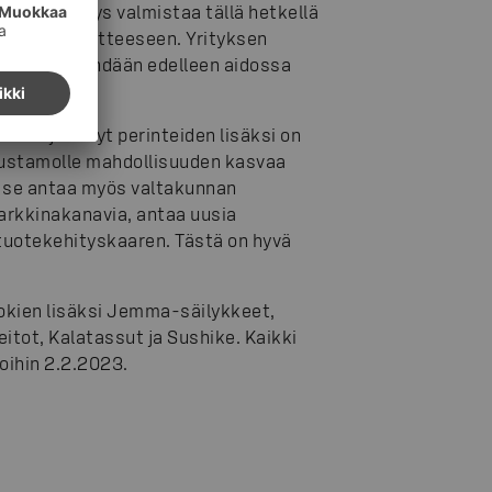
tajana. Yritys valmistaa tällä hetkellä
50 lopputuotteeseen. Yrityksen
nkku, jota tehdään edelleen aidossa
en ajan. Nyt perinteiden lisäksi on
savustamolle mahdollisuuden kasvaa
ti se antaa myös valtakunnan
arkkinakanavia, antaa uusia
tuotekehityskaaren. Tästä on hyvä
okien lisäksi Jemma-säilykkeet,
itot, Kalatassut ja Sushike. Kaikki
oihin 2.2.2023.