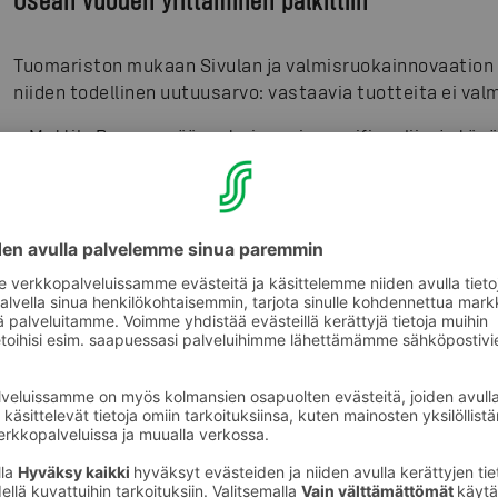
Tuomariston mukaan Sivulan ja valmisruokainnovaation v
niiden todellinen uutuusarvo: vastaavia tuotteita ei val
– Mattila Bros on päässyt aiemmin semifinaaliin, ja tänä
peräänantamattomaan asenteeseen yhdistää tuotteen, 
tällä hetkellä puuttuu, niin ollaan todellakin menestysres
tuoteperheelle isot odotukset, kilpailun tuomaristoon 
päivittäistavarakaupan johtaja
Sampo Päällysaho
totea
Myös tuomaristoon kuuluva kokki
Jyrki Sukula
uskoo voi
edellisten vuosien voittajien Rostiksen, Boltsin ja Fall
uutuustuotteiden joukkoon.
– Valmisruokaa syödään aiempaa enemmän ja siltä myö
hänen kumppaneidensa menestysresepti on onnistunut
tuomalla valmisruokaan aitoa savun makua sekä BBQ-t
kutkuttamaan suomalaisten makuhermoja tämän kevään