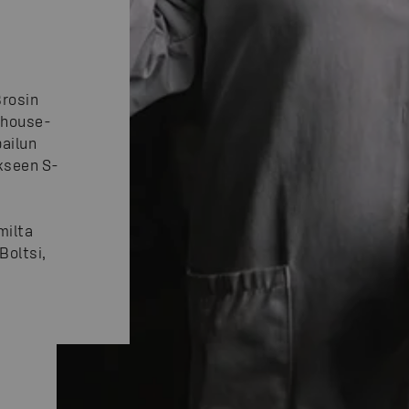
Brosin
ehouse-
pailun
ykseen S-
milta
Boltsi,