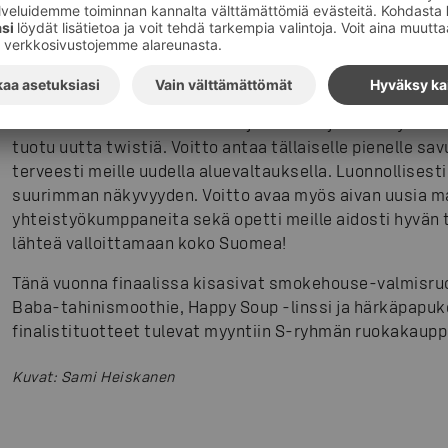
Tero Sivula toimii perheyritys Mattila Brosin toimitusjoh
noin neljääkymmentä perustuotetta, jotka jakautuvat 1
suosituin tuote on jo 65 vuoden ajan ollut saunapalviki
savusaunassa.
– Savustaminen on se meidän juttu ollut jo vuosikymment
tuotu uutta twistiä. Voitto antaa tällaiselle pienelle 
terveesti meille uudella aluevaltauksella. Luonnollises
suurimman näkyvyyden. Voitto avaa myös aivan uusia m
yhteistyökumppaneita sekä opetti meille aidosti hyvän 
lähteä valloittamaan koko Suomea!
Tänä vuonna finaalissa kisasivat smokehouse-valmisru
Baba-tahinismoothie, Happy Soup -linssi ja härkäpapuke
finalistituotteet tulevat myyntiin S-ryhmän ruokakaupp
Kuvat
:
Sami Heiskanen