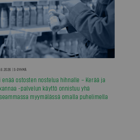
.6.2026 | S-RYHMÄ
i enää ostosten nostelua hihnalle – Kerää ja
kannaa -palvelun käyttö onnistuu yhä
seammassa myymälässä omalla puhelimella