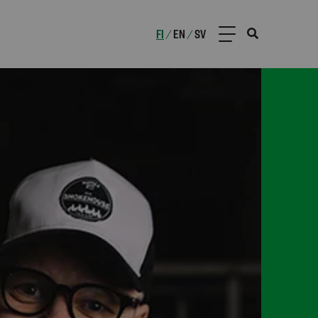
FI
EN
SV
/
/