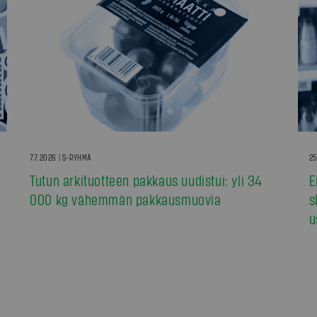
7.7.2026 | S-RYHMÄ
25
Tutun arkituotteen pakkaus uudistui: yli 34
E
000 kg vähemmän pakkausmuovia
s
u