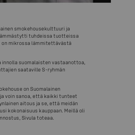
ainen smokehousekulttuuri ja
hämmästytti tuhdeissa tuotteissa
se on mikrossa lämmitettävästä
 innolla suomalaisten vastaanottoa,
ttajien saataville S-ryhmän
 Smokehouse on Suomalainen
a voin sanoa, että kaikki tunteet
ynlainen aitous ja se, että meidän
uusi kokonaisuus kauppaan. Meillä oli
innostus, Sivula toteaa.