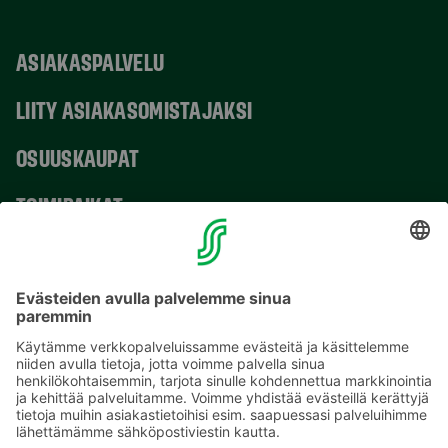
ASIAKASPALVELU
LIITY ASIAKASOMISTAJAKSI
OSUUSKAUPAT
TOIMIPAIKAT
YHTEYSTIEDOT
Sähköpostiosoitteet S-ryhmässä ovat muotoa
etunimi.sukunimi@sok.fi