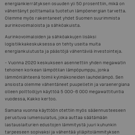
energiankierrätyksen osuuden yli 50 prosenttiin, mikä on
vähentänyt polttamalla tuotetun lämpöenergian tarvetta.
Olemme myös rakentaneet yhdet Suomen suurimmista
aurinkovoimaloista ja sähköakuista.
Aurinkovoimaloiden ja sähköakkujen lisäksi
logistiikkakeskuksessa on tehty useita muita
energiankulutusta ja päästöjä vähentäviä investointeja.
- Vuonna 2020 keskukseen asennettiin yhden megawatin
tehoinen korkean lämpötilan lämpöpumppu, jonka
lämmönlähteenä toimii kylmäkoneiden lauhdelämpö. Sen
ansiosta olemme vähentäneet puupelletin ja varaenergiana
olleen polttoöljyn käyttöä 5 000-6 000 megawattituntia
vuodessa, Kakko kertoo.
Samana vuonna käyttöön otettiin myös sääennusteeseen
perustuva lumensulatus, joka auttaa säätämään
lastauslaiturien edustojen lämmitystä juuri kuhunkin
tarpeeseen sopivaksi ja vähentää ylläpitolämmityksen