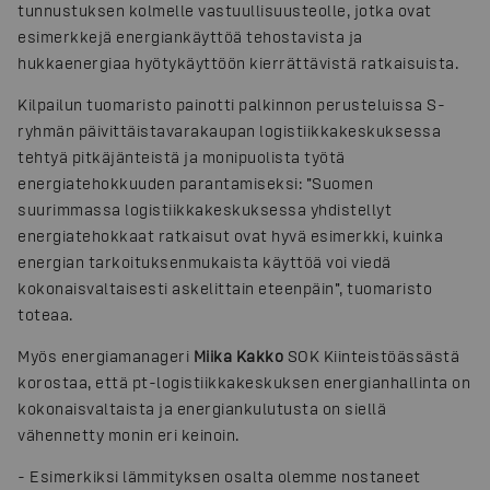
tunnustuksen kolmelle vastuullisuusteolle, jotka ovat
esimerkkejä energiankäyttöä tehostavista ja
hukkaenergiaa hyötykäyttöön kierrättävistä ratkaisuista.
Kilpailun tuomaristo painotti palkinnon perusteluissa S-
ryhmän päivittäistavarakaupan logistiikkakeskuksessa
tehtyä pitkäjänteistä ja monipuolista työtä
energiatehokkuuden parantamiseksi: ”Suomen
suurimmassa logistiikkakeskuksessa yhdistellyt
energiatehokkaat ratkaisut ovat hyvä esimerkki, kuinka
energian tarkoituksenmukaista käyttöä voi viedä
kokonaisvaltaisesti askelittain eteenpäin”, tuomaristo
toteaa.
Myös energiamanageri
Miika Kakko
SOK Kiinteistöässästä
korostaa, että pt-logistiikkakeskuksen energianhallinta on
kokonaisvaltaista ja energiankulutusta on siellä
vähennetty monin eri keinoin.
- Esimerkiksi lämmityksen osalta olemme nostaneet