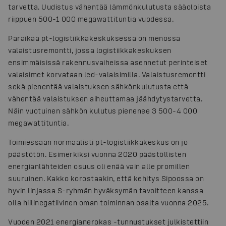
tarvetta. Uudistus vähentää lämmönkulutusta sääoloista
riippuen 500-1 000 megawattituntia vuodessa.
Paraikaa pt-logistiikkakeskuksessa on menossa
valaistusremontti, jossa logistiikkakeskuksen
ensimmäisissä rakennusvaiheissa asennetut perinteiset
valaisimet korvataan led-valaisimilla. Valaistusremontti
sekä pienentää valaistuksen sähkönkulutusta että
vähentää valaistuksen aiheuttamaa jäähdytystarvetta.
Näin vuotuinen sähkön kulutus pienenee 3 500-4 000
megawattituntia.
Toimiessaan normaalisti pt-logistiikkakeskus on jo
päästötön. Esimerkiksi vuonna 2020 päästöllisten
energianlähteiden osuus oli enää vain alle promillen
suuruinen. Kakko korostaakin, että kehitys Sipoossa on
hyvin linjassa S-ryhmän hyväksymän tavoitteen kanssa
olla hiilinegatiivinen oman toiminnan osalta vuonna 2025.
Vuoden 2021 energianerokas -tunnustukset julkistettiin