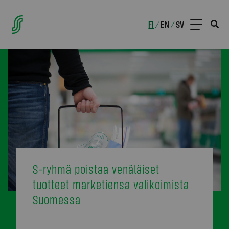
FI
EN
SV
/
/
S-ryhmä poistaa venäläiset
tuotteet marketiensa valikoimista
Suomessa