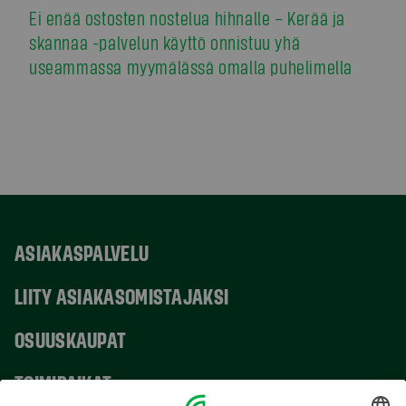
Ei enää ostosten nostelua hihnalle – Kerää ja
skannaa -palvelun käyttö onnistuu yhä
useammassa myymälässä omalla puhelimella
ASIAKASPALVELU
LIITY ASIAKASOMISTAJAKSI
OSUUSKAUPAT
TOIMIPAIKAT