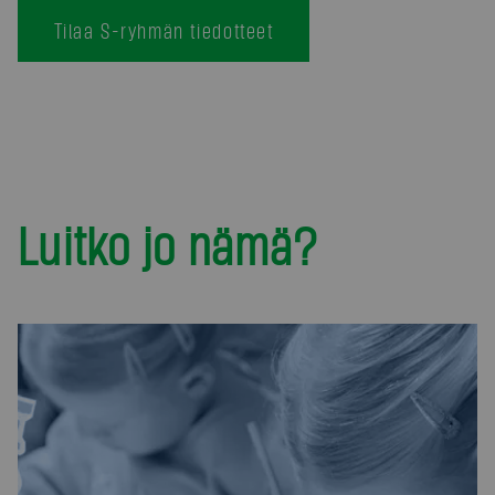
Tilaa S-ryhmän tiedotteet
Luitko jo nämä?