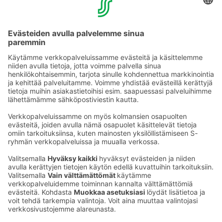
YHTEYSTIEDOT
Sähköpostiosoitteet S-ryhmässä ovat muotoa
etunimi.sukunimi@sok.fi
Seuraa meitä
: