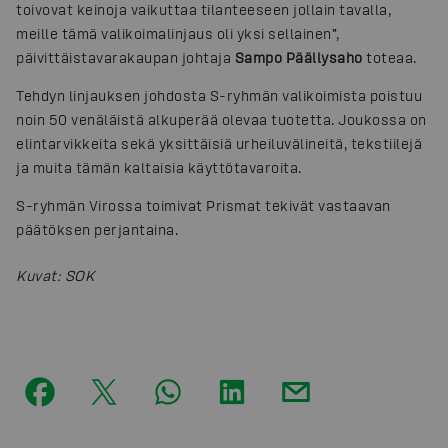
toivovat keinoja vaikuttaa tilanteeseen jollain tavalla,
meille tämä valikoimalinjaus oli yksi sellainen”,
päivittäistavarakaupan johtaja
Sampo Päällysaho
toteaa.
Tehdyn linjauksen johdosta S-ryhmän valikoimista poistuu
noin 50 venäläistä alkuperää olevaa tuotetta. Joukossa on
elintarvikkeita sekä yksittäisiä urheiluvälineitä, tekstiilejä
ja muita tämän kaltaisia käyttötavaroita.
S-ryhmän Virossa toimivat Prismat tekivät vastaavan
päätöksen perjantaina.
Kuvat
:
SOK