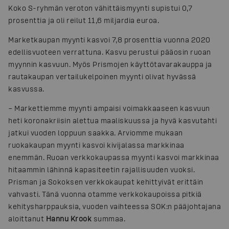
Koko S-ryhmän veroton vähittäismyynti supistui 0,7
prosenttia ja oli reilut 11,6 miljardia euroa.
Marketkaupan myynti kasvoi 7,8 prosenttia vuonna 2020
edellisvuoteen verrattuna. Kasvu perustui pääosin ruoan
myynnin kasvuun. Myös Prismojen käyttötavarakauppa ja
rautakaupan vertailukelpoinen myynti olivat hyvässä
kasvussa.
– Markettiemme myynti ampaisi voimakkaaseen kasvuun
heti koronakriisin alettua maaliskuussa ja hyvä kasvutahti
jatkui vuoden loppuun saakka. Arviomme mukaan
ruokakaupan myynti kasvoi kivijalassa markkinaa
enemmän. Ruoan verkkokaupassa myynti kasvoi markkinaa
hitaammin lähinnä kapasiteetin rajallisuuden vuoksi.
Prisman ja Sokoksen verkkokaupat kehittyivät erittäin
vahvasti. Tänä vuonna otamme verkkokaupoissa pitkiä
kehitysharppauksia, vuoden vaihteessa SOK:n pääjohtajana
aloittanut
Hannu Krook
summaa.