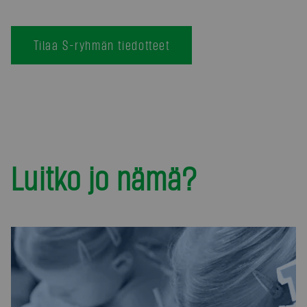
Tilaa S-ryhmän tiedotteet
Luitko jo nämä?