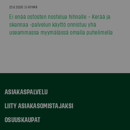
25.6.2026 | S-RYHMÄ
Ei enää ostosten nostelua hihnalle – Kerää ja
skannaa -palvelun käyttö onnistuu yhä
useammassa myymälässä omalla puhelimella
ASIAKASPALVELU
LIITY ASIAKASOMISTAJAKSI
OSUUSKAUPAT