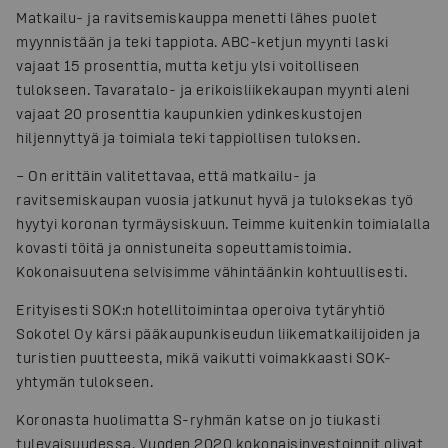
Matkailu- ja ravitsemiskauppa menetti lähes puolet
myynnistään ja teki tappiota. ABC-ketjun myynti laski
vajaat 15 prosenttia, mutta ketju ylsi voitolliseen
tulokseen. Tavaratalo- ja erikoisliikekaupan myynti aleni
vajaat 20 prosenttia kaupunkien ydinkeskustojen
hiljennyttyä ja toimiala teki tappiollisen tuloksen.
– On erittäin valitettavaa, että matkailu- ja
ravitsemiskaupan vuosia jatkunut hyvä ja tuloksekas työ
hyytyi koronan tyrmäysiskuun. Teimme kuitenkin toimialalla
kovasti töitä ja onnistuneita sopeuttamistoimia.
Kokonaisuutena selvisimme vähintäänkin kohtuullisesti.
Erityisesti SOK:n hotellitoimintaa operoiva tytäryhtiö
Sokotel Oy kärsi pääkaupunkiseudun liikematkailijoiden ja
turistien puutteesta, mikä vaikutti voimakkaasti SOK-
yhtymän tulokseen.
Koronasta huolimatta S-ryhmän katse on jo tiukasti
tulevaisuudessa. Vuoden 2020 kokonaisinvestoinnit olivat