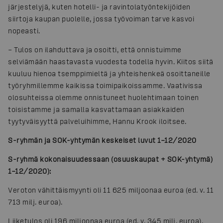
järjestelyjä, kuten hotelli- ja ravintolatyöntekijöiden
siirtoja kaupan puolelle, jossa työvoiman tarve kasvoi
nopeasti.
– Tulos on ilahduttava ja osoitti, että onnistuimme
selviämään haastavasta vuodesta todella hyvin. Kiitos siitä
kuuluu hienoa tsemppimieltä ja yhteishenkeä osoittaneille
työryhmillemme kaikissa toimipaikoissamme. Vaativissa
olosuhteissa olemme onnistuneet huolehtimaan toinen
toisistamme ja samalla kasvattamaan asiakkaiden
tyytyväisyyttä palveluihimme, Hannu Krook iloitsee.
S-ryhmän ja SOK-yhtymän keskeiset luvut 1–12/2020
S-ryhmä kokonaisuudessaan (osuuskaupat + SOK-yhtymä)
1–12/2020):
Veroton vähittäismyynti oli 11 625 miljoonaa euroa (ed. v. 11
713 milj. euroa).
Liiketulos oli 196 miljoonaa euroa (ed. v. 345 milj. euroa).