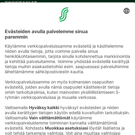
TOIMIPAIKAT
YHTEYSTIEDOT
Sähköpostiosoitteet S-ryhmässä ovat muotoa
etunimi.sukunimi@sok.fi
Seuraa meitä
: