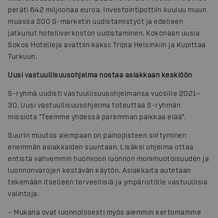
peräti 642 miljoonaa euroa. Investointipottiin kuuluu muun
muassa 200 S-marketin uudistamistyöt ja edelleen
jatkunut hotelliverkoston uudistaminen. Kokonaan uusia
Sokos Hotelleja avattiin kaksi: Tripla Helsinkiin ja Kupittaa
Turkuun.
Uusi vastuullisuusohjelma nostaa asiakkaan keskiöön
S-ryhmä uudisti vastuullisuusohjelmansa vuosille 2021–
30. Uusi vastuullisuusohjelma toteuttaa S-ryhmän
missiota ”Teemme yhdessä paremman paikkaa elää”.
Suurin muutos aiempaan on painopisteen siirtyminen
enemmän asiakkaiden suuntaan. Lisäksi ohjelma ottaa
entistä vahvemmin huomioon luonnon monimuotoisuuden ja
luonnonvarojen kestävän käytön. Asiakkaita autetaan
tekemään itselleen terveellisiä ja ympäristölle vastuullisia
valintoja.
– Mukana ovat luonnollisesti myös aiemmin kertomamme