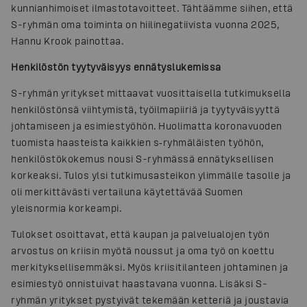
kunnianhimoiset ilmastotavoitteet. Tähtäämme siihen, että
S-ryhmän oma toiminta on hiilinegatiivista vuonna 2025,
Hannu Krook painottaa.
Henkilöstön tyytyväisyys ennätyslukemissa
S-ryhmän yritykset mittaavat vuosittaisella tutkimuksella
henkilöstönsä viihtymistä, työilmapiiriä ja tyytyväisyyttä
johtamiseen ja esimiestyöhön. Huolimatta koronavuoden
tuomista haasteista kaikkien s‐ryhmäläisten työhön,
henkilöstökokemus nousi S-ryhmässä ennätyksellisen
korkeaksi. Tulos ylsi tutkimusasteikon ylimmälle tasolle ja
oli merkittävästi vertailuna käytettävää Suomen
yleisnormia korkeampi.
Tulokset osoittavat, että kaupan ja palvelualojen työn
arvostus on kriisin myötä noussut ja oma työ on koettu
merkityksellisemmäksi. Myös kriisitilanteen johtaminen ja
esimiestyö onnistuivat haastavana vuonna. Lisäksi S-
ryhmän yritykset pystyivät tekemään ketteriä ja joustavia