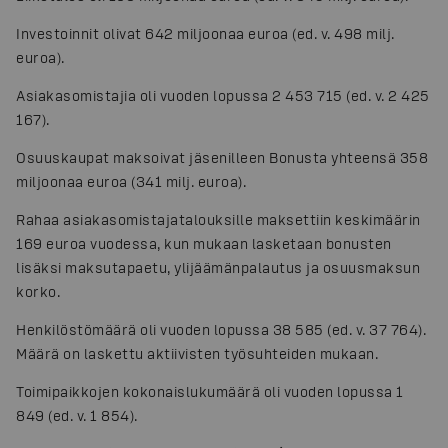
Investoinnit olivat 642 miljoonaa euroa (ed. v. 498 milj.
euroa).
Asiakasomistajia oli vuoden lopussa 2 453 715 (ed. v. 2 425
167).
Osuuskaupat maksoivat jäsenilleen Bonusta yhteensä 358
miljoonaa euroa (341 milj. euroa).
Rahaa asiakasomistajatalouksille maksettiin keskimäärin
169 euroa vuodessa, kun mukaan lasketaan bonusten
lisäksi maksutapaetu, ylijäämänpalautus ja osuusmaksun
korko.
Henkilöstömäärä oli vuoden lopussa 38 585 (ed. v. 37 764).
Määrä on laskettu aktiivisten työsuhteiden mukaan.
Toimipaikkojen kokonaislukumäärä oli vuoden lopussa 1
849 (ed. v. 1 854).