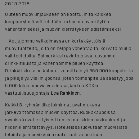
26.10.2018
Uuteen muovilinjaukseen on koottu, mitä kaikkea
kaupparyhmässä tehdään turhan muovin käytön
vähentämiseksi ja muovin kierrätyksen edistämiseksi
– Ketjujemme valikoimassa on kertakäyttöisiä
muovituotteita, joita on helppo vähentää tai korvata muilla
vaihtoehdoilla. Esimerkiksi ravintoloissa luovumme
drinkkitikuista ja vähennämme pillien käyttöä.
Drinkkitikkuja on kulunut vuosittain yli 650 000 kappaletta
ja pillejä yli viisi miljoonaa, joten toimenpiteillä säästyy jopa
5 000 kiloa muovia vuodessa, kertoo SOK:n
vastuullisuusjohtaja
Lea Rankinen
.
Kaikki S-ryhmän liiketoiminnat ovat mukana
järkevöittämässä muovin käyttöä. Ruokakaupoissa
syynissä ovat erityisesti omien merkkien pakkaukset ja
niiden kierrätettävyys. Hotelleissa luovutaan muovisista
leluista ja muovikynien materiaali vaihdetaan