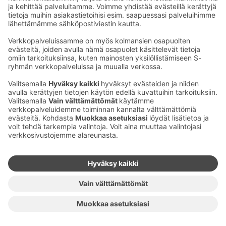
Sähköpostiosoitteet S-ryhmässä ovat muotoa
etunimi.sukunimi@sok.fi
Seuraa meitä
:
Muuta evästeasetuksia
Evästeinformaatio
S-ryhmän tietosuoja