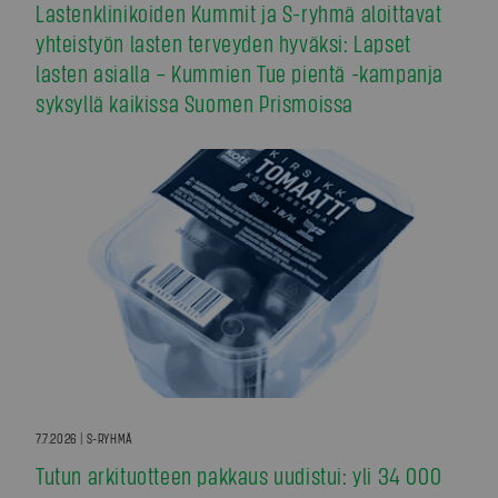
Lastenklinikoiden Kummit ja S-ryhmä aloittavat
yhteistyön lasten terveyden hyväksi: Lapset
lasten asialla – Kummien Tue pientä -kampanja
syksyllä kaikissa Suomen Prismoissa
7.7.2026 | S-RYHMÄ
Tutun arkituotteen pakkaus uudistui: yli 34 000