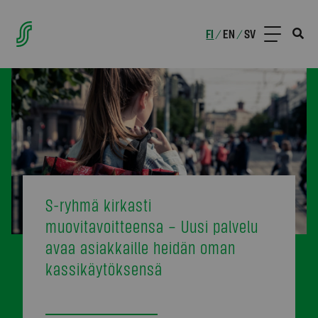
FI
EN
SV
/
/
S-ryhmä kirkasti
muovitavoitteensa – Uusi palvelu
avaa asiakkaille heidän oman
kassikäytöksensä