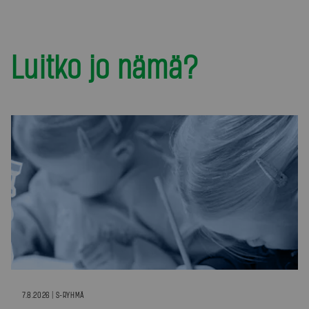
Luitko jo nämä?
7.8.2026 | S-RYHMÄ