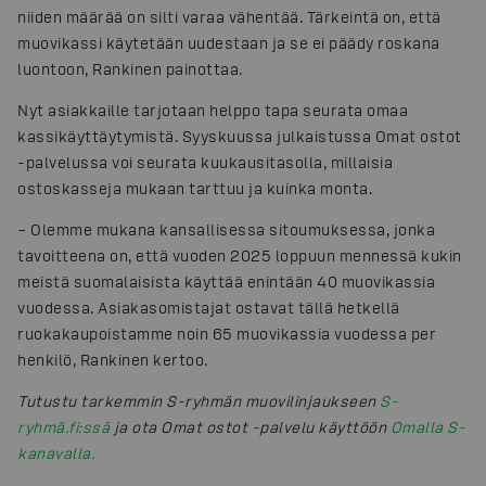
niiden määrää on silti varaa vähentää. Tärkeintä on, että
muovikassi käytetään uudestaan ja se ei päädy roskana
luontoon, Rankinen painottaa.
Nyt asiakkaille tarjotaan helppo tapa seurata omaa
kassikäyttäytymistä. Syyskuussa julkaistussa Omat ostot
-palvelussa voi seurata kuukausitasolla, millaisia
ostoskasseja mukaan tarttuu ja kuinka monta.
– Olemme mukana kansallisessa sitoumuksessa, jonka
tavoitteena on, että vuoden 2025 loppuun mennessä kukin
meistä suomalaisista käyttää enintään 40 muovikassia
vuodessa. Asiakasomistajat ostavat tällä hetkellä
ruokakaupoistamme noin 65 muovikassia vuodessa per
henkilö, Rankinen kertoo.
Tutustu tarkemmin S-ryhmän muovilinjaukseen
S-
ryhmä.fi:ssä
ja ota Omat ostot -palvelu käyttöön
Omalla S-
kanavalla.