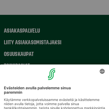
ASIAKASPALVELU
LIITY ASIAKASOMISTAJAKSI
OSUUSKAUPAT
TOIMIPAIKAT
YHTEYSTIEDOT