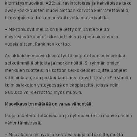
kierrätysmuoviksi. ABC:llä, ravintoloissa ja kahviloissa take
away -pakkausten muovi aiotaan korvata kierrätettävällä,
biopohjaisella tai kompostoituvalla materiaalilla.
– Mikromuovit meillä on kielletty omilla merkeillä
myytävissä kosmetiikkatuotteissa ja pesuaineissa jo
vuosia sitten, Rankinen kertoo.
Asiakkaiden muovin kierrätystä helpotetaan esimerkiksi
selkeämmillä ohjeilla ja merkinnöillä. S-ryhmän omien
merkkien tuotteisiin lisätään selkokieliset lajitteluohjeet
sitä mukaan, kun pakkaukset uusiutuvat. Lisäksi S-ryhmän
toimipaikkojen yhteydessä on ekopisteitä, joissa noin
200:ssa voi kierrättää myös muovin.
Muovikassien määrää on varaa vähentää
Isoja askeleita talkoissa on jo nyt saavutettu muovikassien
vähentämisessä.
– Muovikassi on hyvä ja kestävä suoja ostoksille, mutta