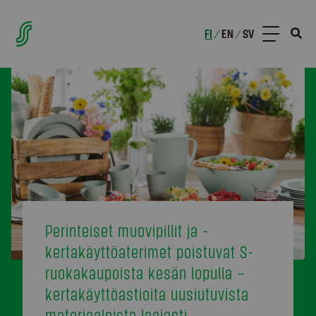
FI
EN
SV
/
/
Perinteiset muovipillit ja -
kertakäyttöaterimet poistuvat S-
ruokakaupoista kesän lopulla –
kertakäyttöastioita uusiutuvista
materiaaleista laajasti