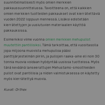
suunnitelmallisesti myös omien merkkien
pakkaussuunnittelussa. Tavoitteena on, että kaikkien
omien merkkien tuotteiden pakkaukset ovat kierrätettäviä
vuoden 2022 loppuun mennessä. Lisäksi edistetään
kierrätettyjen ja uusiutuvien materiaalien käyttöä
pakkauksissa.
Esimerkiksi viime vuonna
omien merkkien mehupullot
muutettiin pantillisiksi
. Tämä tarkoittaa, että vuositasolla
jopa miljoona muovista mehupulloa pääsi
panttijärjestelmän piiriin, ja pullojen raaka-aine eli noin 30
tonnia muovia voidaan hyödyntää uusissa tuotteissa. Myös
tänä keväänä lanseerattujen Mehustamo-smoothieiden
pullot ovat pantillisia ja niiden valmistuksessa on käytetty
myös kierrätettyä muovia.
Kuvat
:
Orthex