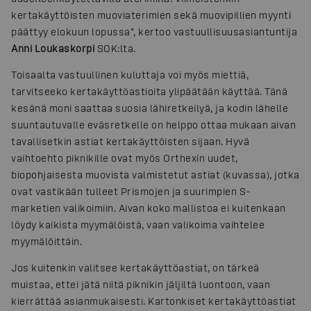
kertakäyttöisten muoviaterimien sekä muovipillien myynti
päättyy elokuun lopussa”, kertoo vastuullisuusasiantuntija
Anni Loukaskorpi
SOK:lta.
Toisaalta vastuullinen kuluttaja voi myös miettiä,
tarvitseeko kertakäyttöastioita ylipäätään käyttää. Tänä
kesänä moni saattaa suosia lähiretkeilyä, ja kodin lähelle
suuntautuvalle eväsretkelle on helppo ottaa mukaan aivan
tavallisetkin astiat kertakäyttöisten sijaan. Hyvä
vaihtoehto piknikille ovat myös Orthexin uudet,
biopohjaisesta muovista valmistetut astiat (kuvassa), jotka
ovat vastikään tulleet Prismojen ja suurimpien S-
marketien valikoimiin. Aivan koko mallistoa ei kuitenkaan
löydy kaikista myymälöistä, vaan valikoima vaihtelee
myymälöittäin.
Jos kuitenkin valitsee kertakäyttöastiat, on tärkeä
muistaa, ettei jätä niitä piknikin jäljiltä luontoon, vaan
kierrättää asianmukaisesti. Kartonkiset kertakäyttöastiat