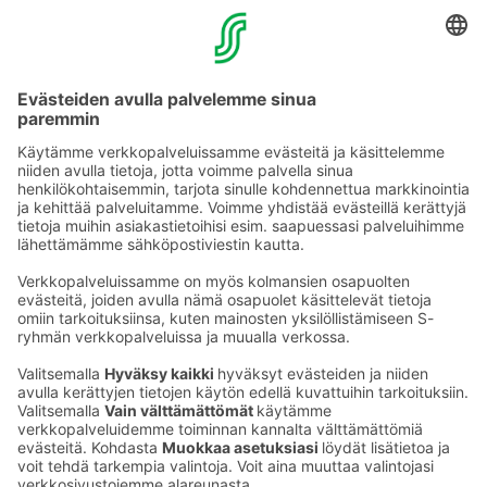
YHTEYSTIEDOT
Sähköpostiosoitteet S-ryhmässä ovat muotoa
etunimi.sukunimi@sok.fi
Seuraa meitä
: