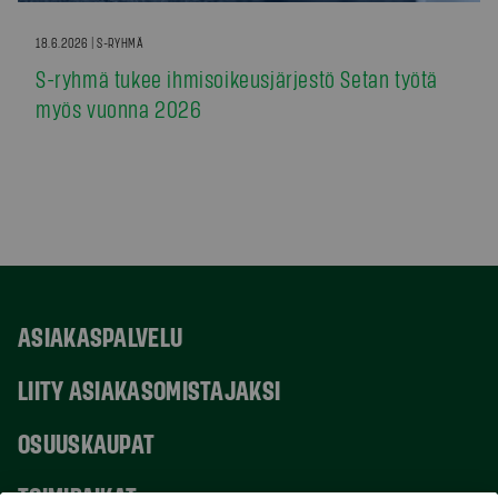
18.6.2026 | S-RYHMÄ
S-ryhmä tukee ihmisoikeusjärjestö Setan työtä
myös vuonna 2026
ASIAKASPALVELU
LIITY ASIAKASOMISTAJAKSI
OSUUSKAUPAT
TOIMIPAIKAT