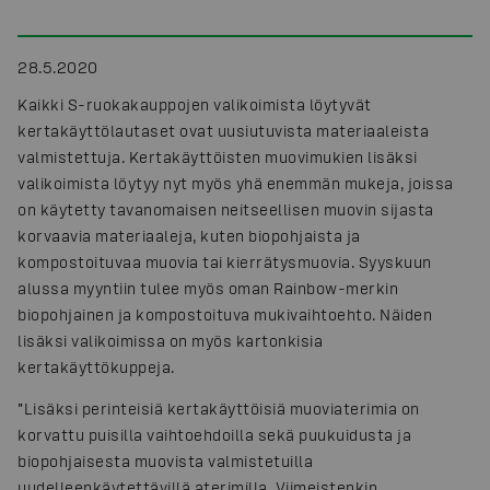
28.5.2020
Kaikki S-ruokakauppojen valikoimista löytyvät
kertakäyttölautaset ovat uusiutuvista materiaaleista
valmistettuja. Kertakäyttöisten muovimukien lisäksi
valikoimista löytyy nyt myös yhä enemmän mukeja, joissa
on käytetty tavanomaisen neitseellisen muovin sijasta
korvaavia materiaaleja, kuten biopohjaista ja
kompostoituvaa muovia tai kierrätysmuovia. Syyskuun
alussa myyntiin tulee myös oman Rainbow-merkin
biopohjainen ja kompostoituva mukivaihtoehto. Näiden
lisäksi valikoimissa on myös kartonkisia
kertakäyttökuppeja.
”Lisäksi perinteisiä kertakäyttöisiä muoviaterimia on
korvattu puisilla vaihtoehdoilla sekä puukuidusta ja
biopohjaisesta muovista valmistetuilla
uudelleenkäytettävillä aterimilla. Viimeistenkin