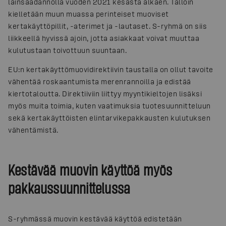
lainsäädännöllä vuoden 2021 kesästä alkaen. Tällöin
kielletään muun muassa perinteiset muoviset
kertakäyttöpillit, -aterimet ja -lautaset. S-ryhmä on siis
liikkeellä hyvissä ajoin, jotta asiakkaat voivat muuttaa
kulutustaan toivottuun suuntaan.
EU:n kertakäyttömuovidirektiivin taustalla on ollut tavoite
vähentää roskaantumista merenrannoilla ja edistää
kiertotaloutta. Direktiiviin liittyy myyntikieltojen lisäksi
myös muita toimia, kuten vaatimuksia tuotesuunnitteluun
sekä kertakäyttöisten elintarvikepakkausten kulutuksen
vähentämistä.
Kestävää muovin käyttöä myös
pakkaussuunnittelussa
S-ryhmässä muovin kestävää käyttöä edistetään