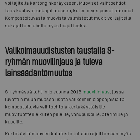
voi lajitella kartonginkeräykseen. Muoviset vaihtoehdot
taas kuuluvat sekajätteeseen, kuten myös puiset aterimet.
Kompostoituvasta muovista valmistetut mukit voi lajitella
sekajätteen ohella myös biojätteeksi.
Valikoimauudistusten taustalla S-
ryhmän muovilinjaus ja tuleva
lainsäädäntömuutos
S-ryhmässä tehtiin jo vuonna 2018
muovilinjaus
, jossa
luvattiin muun muassa lisätä valikoimiin biopohjaisia tai
kompostoituvia vaihtoehtoja kertakäyttöisille
muovituotteille kuten pilleille, vanupuikoille, aterimille ja
kupeille.
Kertakäyttömuovien kulutusta tullaan rajoittamaan myös