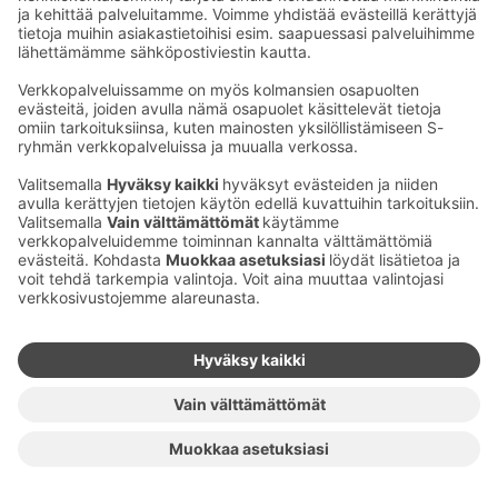
TAIZHOU WILLE SHOES CO., LTD.
CHINA
TAIZHOU ZHENGBIAO SHOES CO., LTD.
CHINA
TAIZHOU ZHENUOER SHOES CO., LTD.
CHINA
TIANJIN SHENGLAN GARMENTS CO. LTD
CHINA
TIMAX BRASSIERE CO., LTD
CHINA
TONGXIANG HENGJI SHOES FACTORY
CHINA