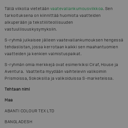
Tällä viikolla vietetään
vaatevallankumousviikkoa
. Sen
tarkoituksena on kiinnittää huomiota vaatteiden
alkuperään ja tekstiiliteollisuuden
vastuullisuuskysymyksiin.
S-ryhmä julkaisee jälleen vaatevallankumouksen hengessä
tehdaslistan, jossa kerrotaan kaikki sen maahantuomien
vaatteiden ja kenkien valmistuspaikat.
S-ryhmän omia merkkejä ovat esimerkiksi Ciraf, House ja
Aventura. Vaatteita myydään vaihtelevin valikoimin
Prismoissa, Sokoksilla ja valikoiduissa S-marketeissa.
Tehtaan nimi
Maa
ABANTI COLOUR TEX LTD
BANGLADESH