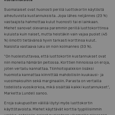
Suomalaiset ovat huonosti perillä luottokortin käytöstä
aiheutuvista kustannuksista. Jopa lähes neljännes (23 %)
vastaajista hahmottaa kulut huonosti tai ei lainkaan.
Miehet sanovat olevansa paremmin perillä luottokorttinsa
kuluista kuin naiset, mutta heistäkin vain vajaa puolet (45
%) ilmoitti tietävänsä hyvin tarkasti korttinsa kulut.
Naisista vastaava luku on noin kolmannes (33 %).
"On huolestuttavaa, että luottokortin kustannukset ovat
niin monella hämärän peitossa. Korttien hinnoissa on eroja,
joten vertailu kannattaa. Tilinhoitopalkkion lisäksi
huomiota kannattaa kiinnittää mahdollisiin kuukausi- ja
vuosimaksuihin sekä marginaaliin. Parasta on vertailla
todellista vuosikorkoa, mikä sisältää kaikki kustannukset",
Marketta Lundell sanoo.
Eroja sukupuolten välillä löytyi myös luottokortin
käyttötavoista. Miehet käyttävät korttia tyypillisimmin