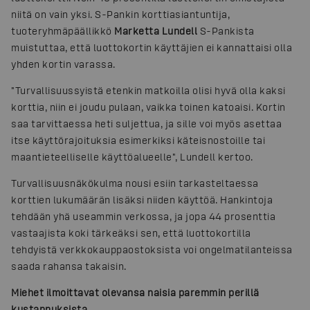
niitä on vain yksi. S-Pankin korttiasiantuntija,
tuoteryhmäpäällikkö
Marketta Lundell
S-Pankista
muistuttaa, että luottokortin käyttäjien ei kannattaisi olla
yhden kortin varassa.
"Turvallisuussyistä etenkin matkoilla olisi hyvä olla kaksi
korttia, niin ei joudu pulaan, vaikka toinen katoaisi. Kortin
saa tarvittaessa heti suljettua, ja sille voi myös asettaa
itse käyttörajoituksia esimerkiksi käteisnostoille tai
maantieteelliselle käyttöalueelle", Lundell kertoo.
Turvallisuusnäkökulma nousi esiin tarkasteltaessa
korttien lukumäärän lisäksi niiden käyttöä. Hankintoja
tehdään yhä useammin verkossa, ja jopa 44 prosenttia
vastaajista koki tärkeäksi sen, että luottokortilla
tehdyistä verkkokauppaostoksista voi ongelmatilanteissa
saada rahansa takaisin.
Miehet ilmoittavat olevansa naisia paremmin perillä
kustannuksista