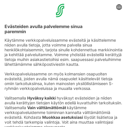
TOIMIPAIKAT
YHTEYSTIEDOT
Sähköpostiosoitteet S-ryhmässä ovat muotoa
etunimi.sukunimi@sok.fi
Seuraa meitä
: