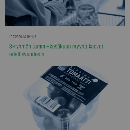
10.7.2026 | S-RYHMÄ
S-ryhmän tammi–kesäkuun myynti kasvoi
edellisvuodesta