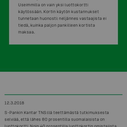
Useimmilla on vain yksi luottokortti
käytössään. Kortin käytön kustannukset
tunnetaan huonosti: neljännes vastaajista ei
tiedä, kuinka paljon pankilleen kortista
maksaa.
12.3.2018
S-Pankin Kantar TNS:llä teettämästä tutkimuksesta
selviää, että lähes 80 prosentilla suomalaisista on
luottokortti. Noin 40 prosentilla luottokortin omistajista