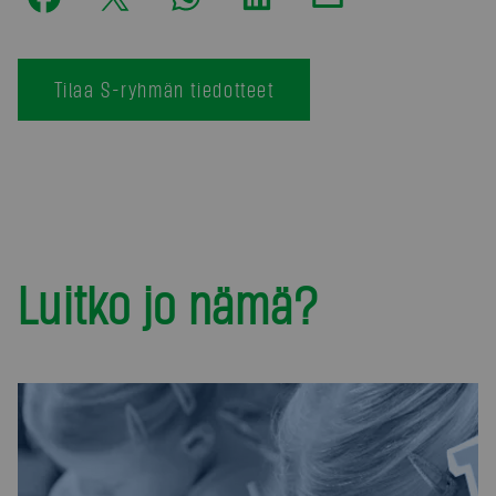
Tilaa S-ryhmän tiedotteet
Luitko jo nämä?