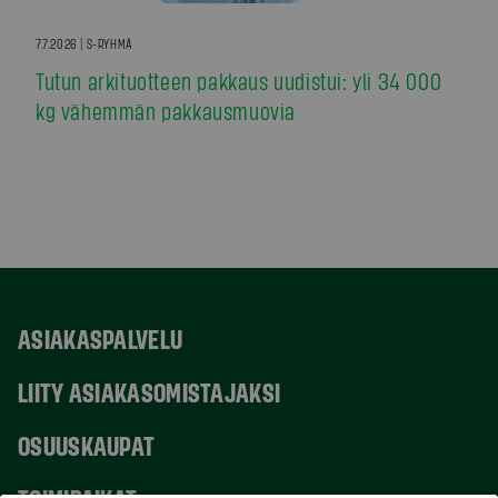
7.7.2026 | S-RYHMÄ
Tutun arkituotteen pakkaus uudistui: yli 34 000
kg vähemmän pakkausmuovia
ASIAKASPALVELU
LIITY ASIAKASOMISTAJAKSI
OSUUSKAUPAT