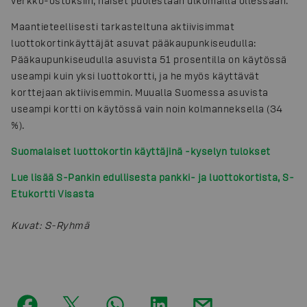
verkko-ostoksiin, naiset puolestaan ulkomailla ollessaan.
Maantieteellisesti tarkasteltuna aktiivisimmat
luottokortinkäyttäjät asuvat pääkaupunkiseudulla:
Pääkaupunkiseudulla asuvista 51 prosentilla on käytössä
useampi kuin yksi luottokortti, ja he myös käyttävät
korttejaan aktiivisemmin. Muualla Suomessa asuvista
useampi kortti on käytössä vain noin kolmanneksella (34
%).
Suomalaiset luottokortin käyttäjinä -kyselyn tulokset
Lue lisää S-Pankin edullisesta pankki- ja luottokortista, S-
Etukortti Visasta
Kuvat
:
S-Ryhmä