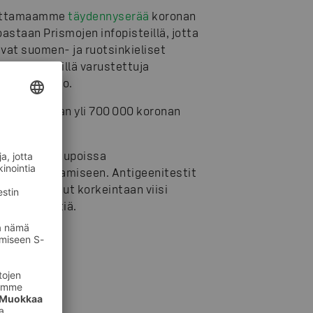
edottamaamme
täydennyserää
koronan
astaan Prismojen infopisteillä, jotta
at suomen- ja ruotsinkieliset
usmerkinnöillä varustettuja
llysaho sanoo.
n kaikkiaan yli 700 000 koronan
S-ryhmän kaupoissa
tunnan toteamiseen. Antigeenitestit
ta on kulunut korkeintaan viisi
ä koronatestiä.