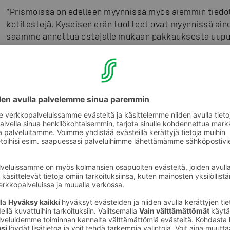
”Prismoissa on edelleen myynnissä myös aiemmin ti
kotitestejä. Kyseisen erän tuotteet ovat myynnissä aino
saamme annettua ostajalle mukaan pakkauksesta uupuv
käyttöohjeet. Myös normaaleilla suomenkielisillä pakka
kotitestejä täydennetään myymälöihin jatkuvasti”, Pää
Vuoden 2021 loppuun mennessä S-ryhmä on myynyt kaike
kotitestiä.
Lisätietoa koronan kotitesteistä löydät
THL:n sivuilta
. 
myytävät antigeenitestit soveltuvat akuutin koronatar
tunnistavat tartunnan parhaiten, kun oireiden alkamises
päivää. Kotitesti ei korvaa terveydenhuollossa tehtävä
Kuvat
:
SOK