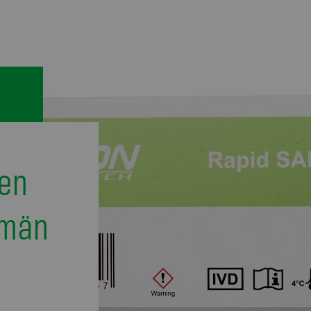
ien
hmän