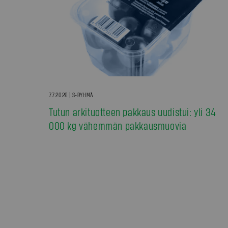
7.7.2026 | S-RYHMÄ
Tutun arkituotteen pakkaus uudistui: yli 34
000 kg vähemmän pakkausmuovia