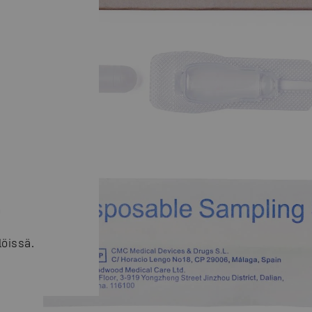
n
€
öissä.