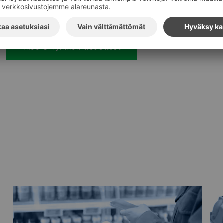
Tilaa S-ryhmän tiedotteet