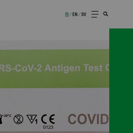
FI
EN
SV
/
/