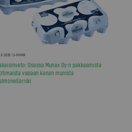
.6.2026 | S-RYHMÄ
akaisinveto: Osassa Munax Oy:n pakkaamista
otimaista vapaan kanan munista
almonellariski