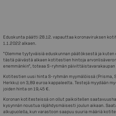
Eduskunta päätti 28.12. vapauttaa koronaviruksen kotit
1.1.2022 alkaen.
”Olemme tyytyväisiä eduskunnan päätöksestä ja kuten
tästä päivästä alkaen kotitestien hintoja arvonlisävero
enemmänkin”, toteaa S-ryhmän päivittäistavarakaupan 
Kotitestien uusi hinta S-ryhmän myymälöissä (Prisma, 
Herkku) on 3,89 euroa kappaleelta. Testejä myydään my
joiden hinta on 19,45 €.
Koronan kotitesteissä on ollut paikoitellen saatavuush
kysynnän noustua räjähdysmäisesti joulun aikaan. Saa
alkupuolella, kun varastoon saapuu suuria määriä kotit