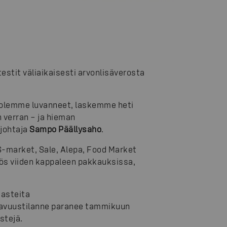
estit väliaikaisesti arvonlisäverosta
 olemme luvanneet, laskemme heti
n verran – ja hieman
johtaja
Sampo Päällysaho
.
S-market, Sale, Alepa, Food Market
ös viiden kappaleen pakkauksissa,
aasteita
tavuustilanne paranee tammikuun
estejä.