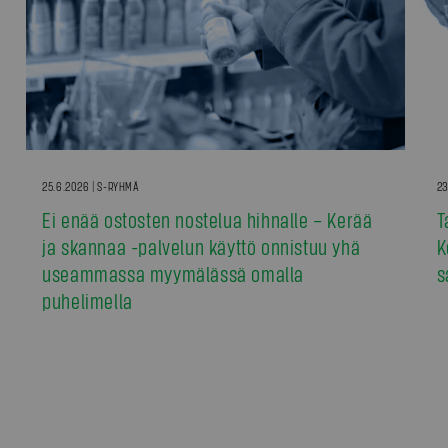
25.6.2026 | S-RYHMÄ
23
Ei enää ostosten nostelua hihnalle – Kerää
T
ja skannaa -palvelun käyttö onnistuu yhä
K
useammassa myymälässä omalla
s
puhelimella