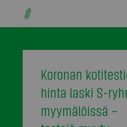
Koronan kotitest
hinta laski S-ry
myymälöissä –